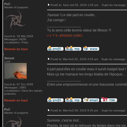
PoC
Posté le: Sam Juil 30, 2016 1:05 pm
Sujet du message:
Master of puppets
J'avoue ! Le site part en couille...
J'ai corrigé !
_________________
Tu la sens cette bonne odeur de fitness ?!
-
phrases cultes
© € ™ $
Inscrit le: 16 Mai 2004
Messages: 6636
Localisation: Paris
Revenir en haut
Sensei
Posté le: Mar Aoû 02, 2016 3:53 am
Sujet du message:
Lord
Il part peut-être en couille mais il survit malgré tout !
Mais ça me manque les longs blabla de l'époque...
_________________
Entre une empoisonneuse et une mauvaise cuisinière 
Inscrit le: 07 Oct 2006
Messages: 1993
Localisation: Dans les marais
poitevins
Revenir en haut
PoC
Posté le: Mar Aoû 09, 2016 9:05 pm
Sujet du message:
Master of puppets
Survivre, c'est le mot...
Promis, le jour où je retrouve du temps dans ma vie,