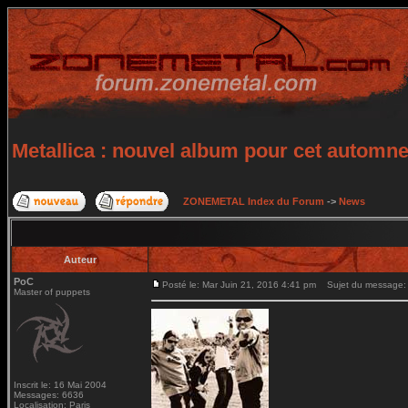
Metallica : nouvel album pour cet automn
ZONEMETAL Index du Forum
->
News
Auteur
PoC
Posté le: Mar Juin 21, 2016 4:41 pm
Sujet du message: M
Master of puppets
Inscrit le: 16 Mai 2004
Messages: 6636
Localisation: Paris