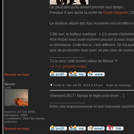
On peut dire qu'ils aiment prendre leur temps...
Presque 8 ans après la sortie de
Death Magnetic
(2
Le dixième album des
four horsemen
est en effet en
Côté son, le batteur explique : «
Ça sonne clairemen
Rick Rubin nous avait vraiment poussé à nous inspire
le rétroviseur. Cette fois-ci, c'est différent. On n'
type de production mais avec un peu plus de sonics
_________________
Tu la sens cette bonne odeur de fitness ?!
-
phrases cultes
© € ™ $
Revenir en haut
Sensei
Posté le: Mar Juil 05, 2016 9:15 pm
Sujet du message:
Lord
Vivement 2017 ! Sympa le triple post sinon... :]
_________________
Entre une empoisonneuse et une mauvaise cuisinière 
Inscrit le: 07 Oct 2006
Messages: 1993
Localisation: Dans les marais
poitevins
Revenir en haut