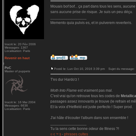
Mouais bof bof... ça part dans tous les sens, aucune c
sans aucune prise de risque. Je suis un peu déçu.
_________________
Memento quia pulvis es, et in pulverem reverteris.
Inscrit le: 20 Fév 2006
Messages: 1367
Localisation: Paris
Revenir en haut
PoC
Posté le: Lun Oct 10, 2016 3:39 pm
Sujet du message:
Master of puppets
T'es dur Hardo'z !
Moth Into Flame
est vraiment pas mal.
C'est vrai qu'on retrouve tous les codes de
Metallic
passages assez innovants je trouve (le refrain et mê
Inscrit le: 16 Mai 2004
Messages: 6636
Et la voix d'Hetfield est juste perfecto ! Super prod.
Localisation: Paris
J'ai hâte d'écouter l'album dans son ensemble !
_________________
Tu la sens cette bonne odeur de fitness ?!
-
phrases cultes
© € ™ $