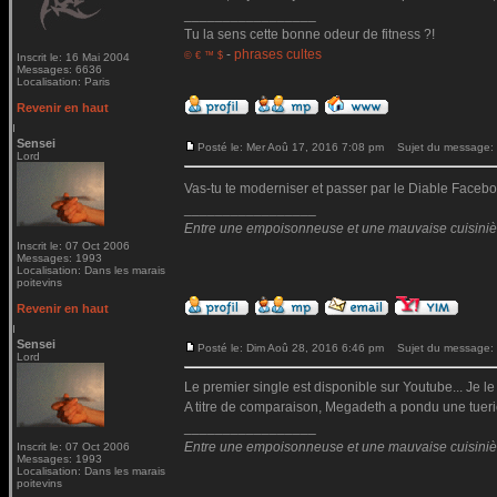
_________________
Tu la sens cette bonne odeur de fitness ?!
-
phrases cultes
© € ™ $
Inscrit le: 16 Mai 2004
Messages: 6636
Localisation: Paris
Revenir en haut
Sensei
Posté le: Mer Aoû 17, 2016 7:08 pm
Sujet du message:
Lord
Vas-tu te moderniser et passer par le Diable Fac
_________________
Entre une empoisonneuse et une mauvaise cuisinière 
Inscrit le: 07 Oct 2006
Messages: 1993
Localisation: Dans les marais
poitevins
Revenir en haut
Sensei
Posté le: Dim Aoû 28, 2016 6:46 pm
Sujet du message:
Lord
Le premier single est disponible sur Youtube... Je le
A titre de comparaison, Megadeth a pondu une tueri
_________________
Entre une empoisonneuse et une mauvaise cuisinière 
Inscrit le: 07 Oct 2006
Messages: 1993
Localisation: Dans les marais
poitevins