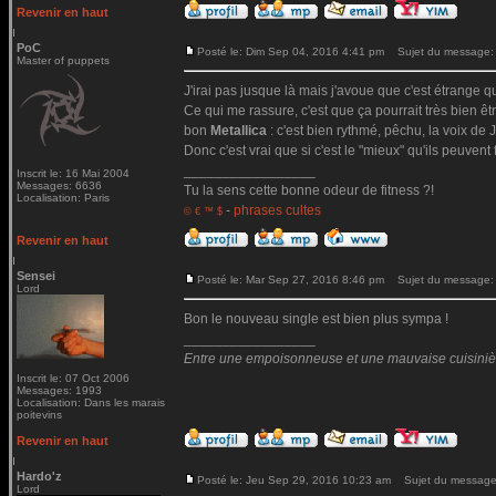
Revenir en haut
PoC
Posté le: Dim Sep 04, 2016 4:41 pm
Sujet du message:
Master of puppets
J'irai pas jusque là mais j'avoue que c'est étrange qu
Ce qui me rassure, c'est que ça pourrait très bien ê
bon
Metallica
: c'est bien rythmé, pêchu, la voix de Ja
Donc c'est vrai que si c'est le "mieux" qu'ils peuvent 
_________________
Inscrit le: 16 Mai 2004
Messages: 6636
Tu la sens cette bonne odeur de fitness ?!
Localisation: Paris
-
phrases cultes
© € ™ $
Revenir en haut
Sensei
Posté le: Mar Sep 27, 2016 8:46 pm
Sujet du message:
Lord
Bon le nouveau single est bien plus sympa !
_________________
Entre une empoisonneuse et une mauvaise cuisinière 
Inscrit le: 07 Oct 2006
Messages: 1993
Localisation: Dans les marais
poitevins
Revenir en haut
Hardo'z
Posté le: Jeu Sep 29, 2016 10:23 am
Sujet du message
Lord