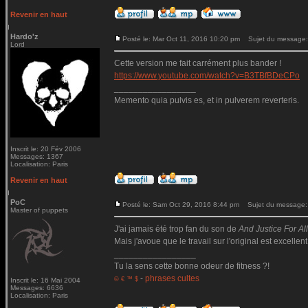
Revenir en haut
Hardo'z
Posté le: Mar Oct 11, 2016 10:20 pm
Sujet du message:
Lord
Cette version me fait carrément plus bander !
https://www.youtube.com/watch?v=B3TBfBDeCPo
_________________
Memento quia pulvis es, et in pulverem reverteris.
Inscrit le: 20 Fév 2006
Messages: 1367
Localisation: Paris
Revenir en haut
PoC
Posté le: Sam Oct 29, 2016 8:44 pm
Sujet du message:
Master of puppets
J'ai jamais été trop fan du son de
And Justice For All.
Mais j'avoue que le travail sur l'original est excellent
_________________
Tu la sens cette bonne odeur de fitness ?!
-
phrases cultes
© € ™ $
Inscrit le: 16 Mai 2004
Messages: 6636
Localisation: Paris