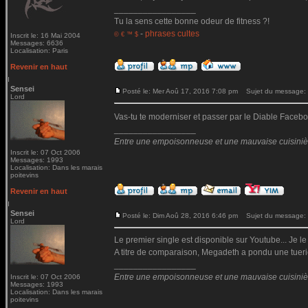
_________________
Tu la sens cette bonne odeur de fitness ?!
-
phrases cultes
© € ™ $
Inscrit le: 16 Mai 2004
Messages: 6636
Localisation: Paris
Revenir en haut
Sensei
Posté le: Mer Aoû 17, 2016 7:08 pm
Sujet du message:
Lord
Vas-tu te moderniser et passer par le Diable Fac
_________________
Entre une empoisonneuse et une mauvaise cuisinière 
Inscrit le: 07 Oct 2006
Messages: 1993
Localisation: Dans les marais
poitevins
Revenir en haut
Sensei
Posté le: Dim Aoû 28, 2016 6:46 pm
Sujet du message:
Lord
Le premier single est disponible sur Youtube... Je le
A titre de comparaison, Megadeth a pondu une tueri
_________________
Entre une empoisonneuse et une mauvaise cuisinière 
Inscrit le: 07 Oct 2006
Messages: 1993
Localisation: Dans les marais
poitevins