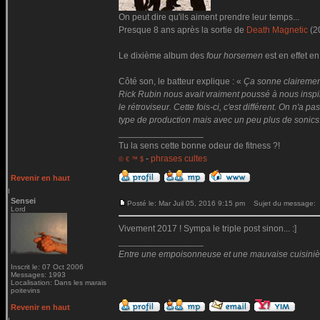
On peut dire qu'ils aiment prendre leur temps...
Presque 8 ans après la sortie de
Death Magnetic
(2
Le dixième album des
four horsemen
est en effet en
Côté son, le batteur explique : «
Ça sonne clairemen
Rick Rubin nous avait vraiment poussé à nous inspire
le rétroviseur. Cette fois-ci, c'est différent. On n'
type de production mais avec un peu plus de sonics
_________________
Tu la sens cette bonne odeur de fitness ?!
-
phrases cultes
© € ™ $
Revenir en haut
Sensei
Posté le: Mar Juil 05, 2016 9:15 pm
Sujet du message:
Lord
Vivement 2017 ! Sympa le triple post sinon... :]
_________________
Entre une empoisonneuse et une mauvaise cuisinière 
Inscrit le: 07 Oct 2006
Messages: 1993
Localisation: Dans les marais
poitevins
Revenir en haut