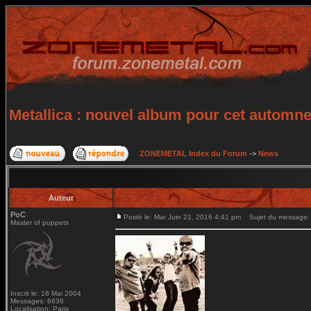
Metallica : nouvel album pour cet automn
ZONEMETAL Index du Forum
->
News
Auteur
PoC
Posté le: Mar Juin 21, 2016 4:41 pm
Sujet du message: M
Master of puppets
Inscrit le: 16 Mai 2004
Messages: 6636
Localisation: Paris