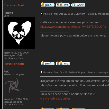
Revenir en haut
Hardo'z
Posté le: Mar Oct 11, 2016 10:20 pm
Sujet du message:
Lord
Cette version me fait carrément plus bander !
https://www.youtube.com/watch?v=B3TBfBDeCPo
_________________
Memento quia pulvis es, et in pulverem reverteris.
Inscrit le: 20 Fév 2006
Messages: 1367
Localisation: Paris
Revenir en haut
PoC
Posté le: Sam Oct 29, 2016 8:44 pm
Sujet du message:
Master of puppets
J'ai jamais été trop fan du son de
And Justice For All.
Mais j'avoue que le travail sur l'original est excellent
_________________
Tu la sens cette bonne odeur de fitness ?!
-
phrases cultes
© € ™ $
Inscrit le: 16 Mai 2004
Messages: 6636
Localisation: Paris