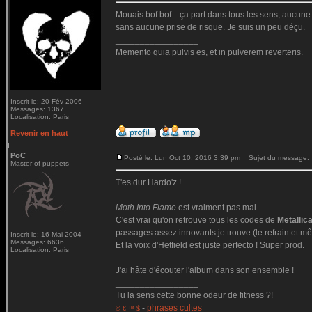
Mouais bof bof... ça part dans tous les sens, aucune c
sans aucune prise de risque. Je suis un peu déçu.
_________________
Memento quia pulvis es, et in pulverem reverteris.
Inscrit le: 20 Fév 2006
Messages: 1367
Localisation: Paris
Revenir en haut
PoC
Posté le: Lun Oct 10, 2016 3:39 pm
Sujet du message:
Master of puppets
T'es dur Hardo'z !
Moth Into Flame
est vraiment pas mal.
C'est vrai qu'on retrouve tous les codes de
Metallic
passages assez innovants je trouve (le refrain et mê
Inscrit le: 16 Mai 2004
Messages: 6636
Et la voix d'Hetfield est juste perfecto ! Super prod.
Localisation: Paris
J'ai hâte d'écouter l'album dans son ensemble !
_________________
Tu la sens cette bonne odeur de fitness ?!
-
phrases cultes
© € ™ $