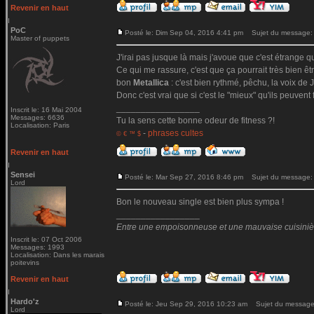
Revenir en haut
PoC
Posté le: Dim Sep 04, 2016 4:41 pm
Sujet du message:
Master of puppets
J'irai pas jusque là mais j'avoue que c'est étrange qu
Ce qui me rassure, c'est que ça pourrait très bien ê
bon
Metallica
: c'est bien rythmé, pêchu, la voix de Ja
Donc c'est vrai que si c'est le "mieux" qu'ils peuvent 
_________________
Inscrit le: 16 Mai 2004
Messages: 6636
Tu la sens cette bonne odeur de fitness ?!
Localisation: Paris
-
phrases cultes
© € ™ $
Revenir en haut
Sensei
Posté le: Mar Sep 27, 2016 8:46 pm
Sujet du message:
Lord
Bon le nouveau single est bien plus sympa !
_________________
Entre une empoisonneuse et une mauvaise cuisinière 
Inscrit le: 07 Oct 2006
Messages: 1993
Localisation: Dans les marais
poitevins
Revenir en haut
Hardo'z
Posté le: Jeu Sep 29, 2016 10:23 am
Sujet du message
Lord