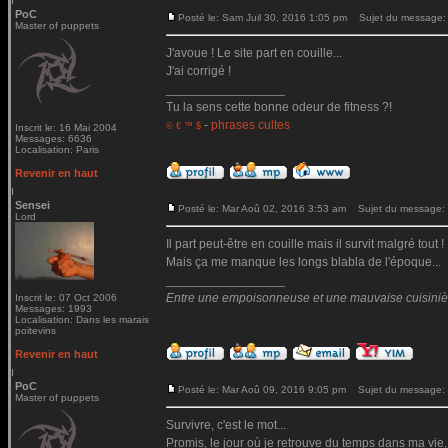
PoC
Posté le: Sam Juil 30, 2016 1:05 pm
Sujet du message:
Master of puppets
J'avoue ! Le site part en couille...
J'ai corrigé !
_________________
Tu la sens cette bonne odeur de fitness ?!
-
phrases cultes
© € ™ $
Inscrit le: 16 Mai 2004
Messages: 6636
Localisation: Paris
Revenir en haut
Sensei
Posté le: Mar Aoû 02, 2016 3:53 am
Sujet du message:
Lord
Il part peut-être en couille mais il survit malgré tout !
Mais ça me manque les longs blabla de l'époque...
_________________
Entre une empoisonneuse et une mauvaise cuisinière 
Inscrit le: 07 Oct 2006
Messages: 1993
Localisation: Dans les marais
poitevins
Revenir en haut
PoC
Posté le: Mar Aoû 09, 2016 9:05 pm
Sujet du message:
Master of puppets
Survivre, c'est le mot...
Promis, le jour où je retrouve du temps dans ma vie,