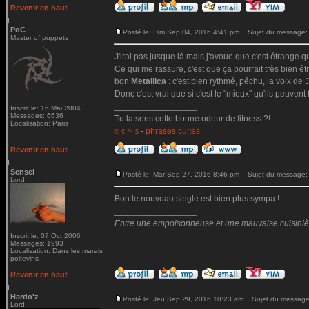
Revenir en haut
PoC
Posté le: Dim Sep 04, 2016 4:41 pm
Sujet du message:
Master of puppets
J'irai pas jusque là mais j'avoue que c'est étrange qu
Ce qui me rassure, c'est que ça pourrait très bien ê
bon
Metallica
: c'est bien rythmé, pêchu, la voix de Ja
Donc c'est vrai que si c'est le "mieux" qu'ils peuvent 
_________________
Inscrit le: 16 Mai 2004
Messages: 6636
Tu la sens cette bonne odeur de fitness ?!
Localisation: Paris
-
phrases cultes
© € ™ $
Revenir en haut
Sensei
Posté le: Mar Sep 27, 2016 8:46 pm
Sujet du message:
Lord
Bon le nouveau single est bien plus sympa !
_________________
Entre une empoisonneuse et une mauvaise cuisinière 
Inscrit le: 07 Oct 2006
Messages: 1993
Localisation: Dans les marais
poitevins
Revenir en haut
Hardo'z
Posté le: Jeu Sep 29, 2016 10:23 am
Sujet du message
Lord