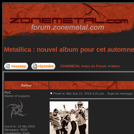
Metallica : nouvel album pour cet automn
ZONEMETAL Index du Forum
->
News
Auteur
PoC
Posté le: Mar Juin 21, 2016 4:41 pm
Sujet du message: M
Master of puppets
Inscrit le: 16 Mai 2004
Messages: 6636
Localisation: Paris