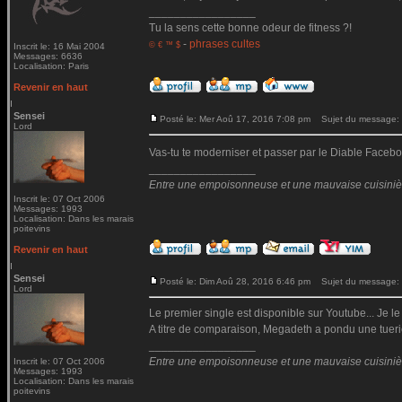
_________________
Tu la sens cette bonne odeur de fitness ?!
-
phrases cultes
© € ™ $
Inscrit le: 16 Mai 2004
Messages: 6636
Localisation: Paris
Revenir en haut
Sensei
Posté le: Mer Aoû 17, 2016 7:08 pm
Sujet du message:
Lord
Vas-tu te moderniser et passer par le Diable Fac
_________________
Entre une empoisonneuse et une mauvaise cuisinière 
Inscrit le: 07 Oct 2006
Messages: 1993
Localisation: Dans les marais
poitevins
Revenir en haut
Sensei
Posté le: Dim Aoû 28, 2016 6:46 pm
Sujet du message:
Lord
Le premier single est disponible sur Youtube... Je le
A titre de comparaison, Megadeth a pondu une tueri
_________________
Entre une empoisonneuse et une mauvaise cuisinière 
Inscrit le: 07 Oct 2006
Messages: 1993
Localisation: Dans les marais
poitevins