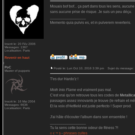
Mouais bof bof... ça part dans tous les sens, aucune c
sans aucune prise de risque. Je suis un peu déçu.
_________________
Memento quia pulvis es, et in pulverem reverteris.
Inscrit le: 20 Fév 2006
Messages: 1367
Localisation: Paris
Revenir en haut
PoC
Posté le: Lun Oct 10, 2016 3:39 pm
Sujet du message:
Master of puppets
T'es dur Hardo'z !
Moth Into Flame
est vraiment pas mal.
C'est vrai qu'on retrouve tous les codes de
Metallic
passages assez innovants je trouve (le refrain et mê
Inscrit le: 16 Mai 2004
Messages: 6636
Et la voix d'Hetfield est juste perfecto ! Super prod.
Localisation: Paris
J'ai hâte d'écouter l'album dans son ensemble !
_________________
Tu la sens cette bonne odeur de fitness ?!
-
phrases cultes
© € ™ $