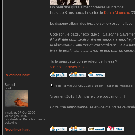
On peut dire qu'ils aiment prendre leur temps...
Presque 8 ans après la sortie de
Death Magnetic
(2
Le dixième album des
four horsemen
est en effet en
Côté son, le batteur explique : «
Ça sonne clairemen
Rick Rubin nous avait vraiment poussé à nous inspire
le rétroviseur. Cette fois-ci, c'est différent. On n'
type de production mais avec un peu plus de sonics
_________________
Tu la sens cette bonne odeur de fitness ?!
-
phrases cultes
© € ™ $
Revenir en haut
Sensei
Posté le: Mar Juil 05, 2016 9:15 pm
Sujet du message:
Lord
Vivement 2017 ! Sympa le triple post sinon... :]
_________________
Entre une empoisonneuse et une mauvaise cuisinière 
Inscrit le: 07 Oct 2006
Messages: 1993
Localisation: Dans les marais
poitevins
Revenir en haut