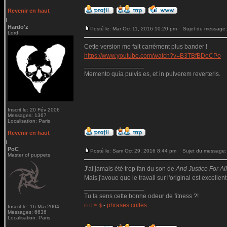
Revenir en haut
Hardo'z
Posté le: Mar Oct 11, 2016 10:20 pm
Sujet du message:
Lord
Cette version me fait carrément plus bander !
https://www.youtube.com/watch?v=B3TBfBDeCPo
_________________
Memento quia pulvis es, et in pulverem reverteris.
Inscrit le: 20 Fév 2006
Messages: 1367
Localisation: Paris
Revenir en haut
PoC
Posté le: Sam Oct 29, 2016 8:44 pm
Sujet du message:
Master of puppets
J'ai jamais été trop fan du son de
And Justice For All.
Mais j'avoue que le travail sur l'original est excellent
_________________
Tu la sens cette bonne odeur de fitness ?!
-
phrases cultes
© € ™ $
Inscrit le: 16 Mai 2004
Messages: 6636
Localisation: Paris