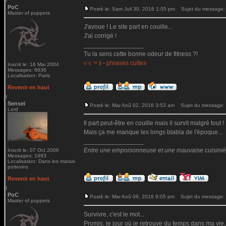
PoC
Posté le: Sam Juil 30, 2016 1:05 pm
Sujet du message:
Master of puppets
J'avoue ! Le site part en couille...
J'ai corrigé !
_________________
Tu la sens cette bonne odeur de fitness ?!
-
phrases cultes
© € ™ $
Inscrit le: 16 Mai 2004
Messages: 6636
Localisation: Paris
Revenir en haut
Sensei
Posté le: Mar Aoû 02, 2016 3:53 am
Sujet du message:
Lord
Il part peut-être en couille mais il survit malgré tout !
Mais ça me manque les longs blabla de l'époque...
_________________
Entre une empoisonneuse et une mauvaise cuisinière 
Inscrit le: 07 Oct 2006
Messages: 1993
Localisation: Dans les marais
poitevins
Revenir en haut
PoC
Posté le: Mar Aoû 09, 2016 9:05 pm
Sujet du message:
Master of puppets
Survivre, c'est le mot...
Promis, le jour où je retrouve du temps dans ma vie,