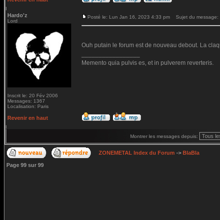
Hardo'z
Posté le: Lun Jan 16, 2023 4:33 pm
Sujet du message:
Lord
Ouh putain le forum est de nouveau debout. La claq
_________________
Memento quia pulvis es, et in pulverem reverteris.
Inscrit le: 20 Fév 2006
Messages: 1367
Localisation: Paris
Revenir en haut
Montrer les messages depuis:
ZONEMETAL Index du Forum
->
BlaBla
Page
99
sur
99