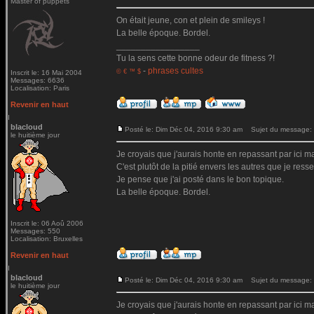
Master of puppets
On était jeune, con et plein de smileys !
La belle époque. Bordel.
_________________
Tu la sens cette bonne odeur de fitness ?!
-
phrases cultes
© € ™ $
Inscrit le: 16 Mai 2004
Messages: 6636
Localisation: Paris
Revenir en haut
blacloud
Posté le: Dim Déc 04, 2016 9:30 am
Sujet du message:
le huitième jour
Je croyais que j'aurais honte en repassant par ici mai
C'est plutôt de la pitié envers les autres que je ressen
Je pense que j'ai posté dans le bon topique.
La belle époque. Bordel.
Inscrit le: 06 Aoû 2006
Messages: 550
Localisation: Bruxelles
Revenir en haut
blacloud
Posté le: Dim Déc 04, 2016 9:30 am
Sujet du message:
le huitième jour
Je croyais que j'aurais honte en repassant par ici mai