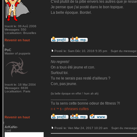
C'est plutôt de la pitié envers les autres que je ressen
Je pense que j'ai posté dans le bon topique.
La belle époque. Bordel.
Inscrit le: 06 Aoû 2006
Messages: 550
Localisation: Bruxelles
Revenir en haut
PoC
Posté le: Sam Déc 10, 2016 5:35 pm
Sujet du message
Master of puppets
No regrets!
On a tous été jeune et con.
Surtout toi.
Tu ne le serais pas resté d'ailleurs ?
Con, pas jeune.
Inscrit le: 16 Mai 2004
Messages: 6636
Localisation: Paris
(la belle époque en effet ! hum ah ah)
_________________
Tu la sens cette bonne odeur de fitness ?!
-
phrases cultes
© € ™ $
Revenir en haut
ArKaNe-
Posté le: Ven Mar 24, 2017 10:20 am
Sujet du message
Lord