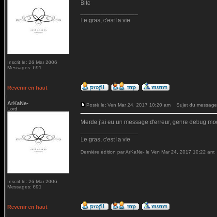
Bite
_________________
Le gras, c'est la vie
Inscrit le: 26 Mar 2006
Messages: 691
Revenir en haut
ArKaNe-
Posté le: Ven Mar 24, 2017 10:20 am
Sujet du message
Lord
Merde j'ai eu un message d'erreur, genre debug mod
_________________
Le gras, c'est la vie
Dernière édition par ArKaNe- le Ven Mar 24, 2017 10:22 am; é
Inscrit le: 26 Mar 2006
Messages: 691
Revenir en haut