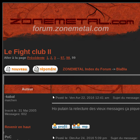
Le Fight club II
Aller à la page
Précédente
1
,
2
,
3
...
97
,
98
,
99
ZONEMETAL Index du Forum
->
BlaBla
Auteur
-kabal
Posté le: Ven Avr 22, 2016 12:41 am
Sujet du message:
maichen
Ho putain la relecture des vieux messages ça pique
Inscrit le: 31 Mai 2005
Messages: 602
Revenir en haut
PoC
Posté le: Dim Avr 24, 2016 5:09 pm
Sujet du message: