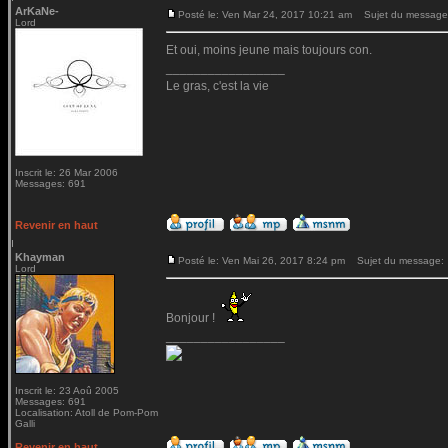
ArKaNe-
Posté le: Ven Mar 24, 2017 10:21 am
Sujet du message
Lord
Et oui, moins jeune mais toujours con.
_________________
Le gras, c'est la vie
Inscrit le: 26 Mar 2006
Messages: 691
Revenir en haut
Khayman
Posté le: Ven Mai 26, 2017 8:24 pm
Sujet du message:
Lord
Bonjour !
_________________
Inscrit le: 23 Aoû 2005
Messages: 691
Localisation: Atoll de Pom-Pom
Galli
Revenir en haut