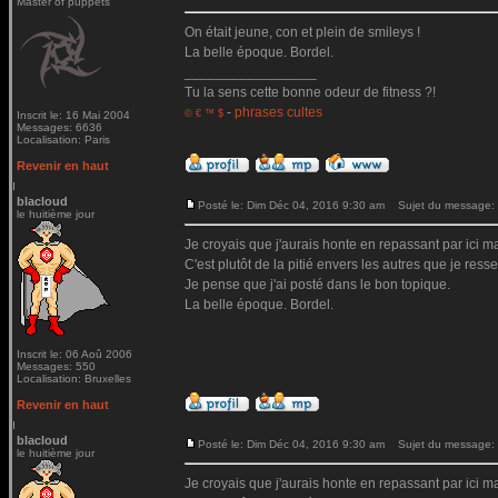
Master of puppets
On était jeune, con et plein de smileys !
La belle époque. Bordel.
_________________
Tu la sens cette bonne odeur de fitness ?!
-
phrases cultes
© € ™ $
Inscrit le: 16 Mai 2004
Messages: 6636
Localisation: Paris
Revenir en haut
blacloud
Posté le: Dim Déc 04, 2016 9:30 am
Sujet du message:
le huitième jour
Je croyais que j'aurais honte en repassant par ici mai
C'est plutôt de la pitié envers les autres que je ressen
Je pense que j'ai posté dans le bon topique.
La belle époque. Bordel.
Inscrit le: 06 Aoû 2006
Messages: 550
Localisation: Bruxelles
Revenir en haut
blacloud
Posté le: Dim Déc 04, 2016 9:30 am
Sujet du message:
le huitième jour
Je croyais que j'aurais honte en repassant par ici mai