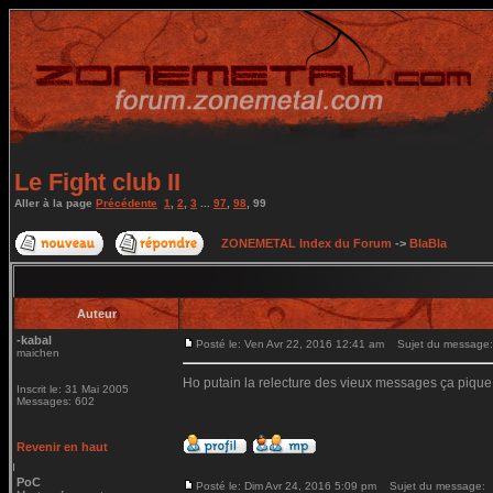
Le Fight club II
Aller à la page
Précédente
1
,
2
,
3
...
97
,
98
,
99
ZONEMETAL Index du Forum
->
BlaBla
Auteur
-kabal
Posté le: Ven Avr 22, 2016 12:41 am
Sujet du message:
maichen
Ho putain la relecture des vieux messages ça pique
Inscrit le: 31 Mai 2005
Messages: 602
Revenir en haut
PoC
Posté le: Dim Avr 24, 2016 5:09 pm
Sujet du message: