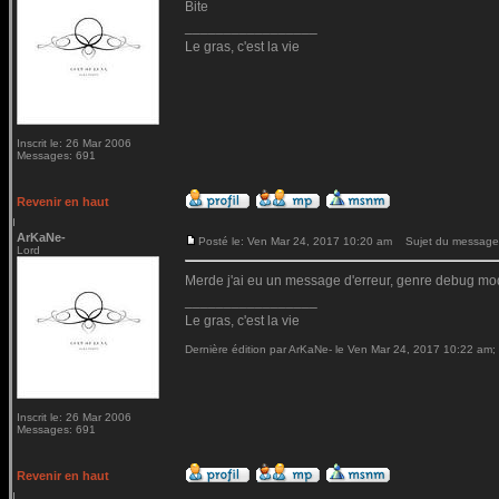
Bite
_________________
Le gras, c'est la vie
Inscrit le: 26 Mar 2006
Messages: 691
Revenir en haut
ArKaNe-
Posté le: Ven Mar 24, 2017 10:20 am
Sujet du message
Lord
Merde j'ai eu un message d'erreur, genre debug mod
_________________
Le gras, c'est la vie
Dernière édition par ArKaNe- le Ven Mar 24, 2017 10:22 am; é
Inscrit le: 26 Mar 2006
Messages: 691
Revenir en haut