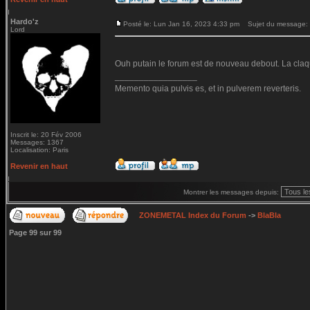
Hardo'z
Posté le: Lun Jan 16, 2023 4:33 pm
Sujet du message:
Lord
Ouh putain le forum est de nouveau debout. La claq
_________________
Memento quia pulvis es, et in pulverem reverteris.
Inscrit le: 20 Fév 2006
Messages: 1367
Localisation: Paris
Revenir en haut
Montrer les messages depuis:
ZONEMETAL Index du Forum
->
BlaBla
Page
99
sur
99