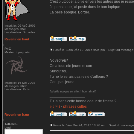
C'est plutôt de la pitié envers les autres que je ressen
Je pense que j'ai posté dans le bon topique.
La belle époque. Bordel.
Inscrit le: 06 Aoû 2006
Messages: 550
Localisation: Bruxelles
Revenir en haut
PoC
Posté le: Sam Déc 10, 2016 5:35 pm
Sujet du message
Master of puppets
No regrets!
On a tous été jeune et con.
Surtout toi.
Tu ne le serais pas resté d'ailleurs ?
Con, pas jeune.
Inscrit le: 16 Mai 2004
Messages: 6636
Localisation: Paris
(la belle époque en effet ! hum ah ah)
_________________
Tu la sens cette bonne odeur de fitness ?!
-
phrases cultes
© € ™ $
Revenir en haut
ArKaNe-
Posté le: Ven Mar 24, 2017 10:20 am
Sujet du message
Lord