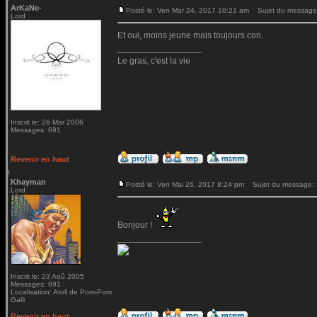
ArKaNe-
Posté le: Ven Mar 24, 2017 10:21 am
Sujet du message
Lord
Et oui, moins jeune mais toujours con.
_________________
Le gras, c'est la vie
Inscrit le: 26 Mar 2006
Messages: 691
Revenir en haut
Khayman
Posté le: Ven Mai 26, 2017 8:24 pm
Sujet du message:
Lord
Bonjour !
_________________
Inscrit le: 23 Aoû 2005
Messages: 691
Localisation: Atoll de Pom-Pom
Galli
Revenir en haut