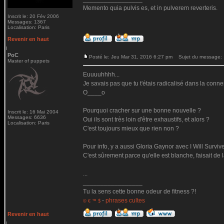
Memento quia pulvis es, et in pulverem reverteris.
Inscrit le: 20 Fév 2006
Messages: 1367
Localisation: Paris
Revenir en haut
PoC
Posté le: Jeu Mar 31, 2016 6:27 pm
Sujet du message:
Master of puppets
Euuuuhhhh...
Je savais pas que tu t'étais radicalisé dans la conn
O____o
Pourquoi cracher sur une bonne nouvelle ?
Inscrit le: 16 Mai 2004
Messages: 6636
Oui ils sont très loin d'être exhaustifs, et alors ?
Localisation: Paris
C'est toujours mieux que rien non ?
Pour info, y a aussi Gloria Gaynor avec I Will Surviv
C'est sûrement parce qu'elle est blanche, faisait de
...
_________________
Tu la sens cette bonne odeur de fitness ?!
-
phrases cultes
© € ™ $
Revenir en haut