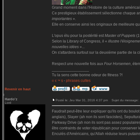
Grand moment dans l'Histoire de la culture américai
Ce prestigieux établissement sélectionne chaque
importantes
».
Elle en conserve ainsi les originaux de meilleure qua
L'opus élu pour la postérité est
Master of Puppets
(1
Selon la Library of Congress, il «
illustre l'éloigne
nouvelles idées
»...
On s'attardera surtout sur la deuxième partie de la ci
Respect une nouvelle fois aux
Four Horsemen
, éte
_________________
Tu la sens cette bonne odeur de fitness ?!
-
phrases cultes
© € ™ $
Revenir en haut
Hardo'z
Posté le: Jeu Mar 31, 2016 4:37 pm
Sujet du message:
Lord
Faudrait peut-être leur expliquer qu'ils ont du boul
anglais), Slayer (ah non ils sont fascistes), Sepultur
Parkway Drive (ah non ils sont pas assez populaires)
être contraints de voter républicain pour conserver
Enculés d'Américains, qu'Allah réduise leurs putains
_________________