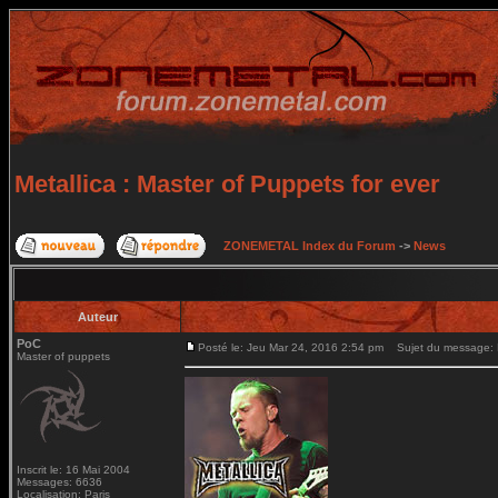
Metallica : Master of Puppets for ever
ZONEMETAL Index du Forum
->
News
Auteur
PoC
Posté le: Jeu Mar 24, 2016 2:54 pm
Sujet du message: Me
Master of puppets
Inscrit le: 16 Mai 2004
Messages: 6636
Localisation: Paris