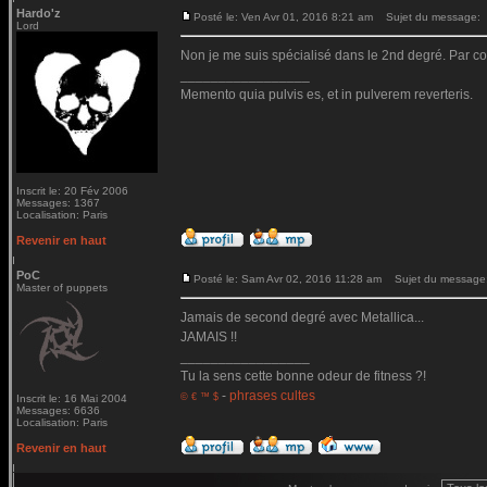
Hardo'z
Posté le: Ven Avr 01, 2016 8:21 am
Sujet du message:
Lord
Non je me suis spécialisé dans le 2nd degré. Par contr
_________________
Memento quia pulvis es, et in pulverem reverteris.
Inscrit le: 20 Fév 2006
Messages: 1367
Localisation: Paris
Revenir en haut
PoC
Posté le: Sam Avr 02, 2016 11:28 am
Sujet du message
Master of puppets
Jamais de second degré avec Metallica...
JAMAIS !!
_________________
Tu la sens cette bonne odeur de fitness ?!
-
phrases cultes
© € ™ $
Inscrit le: 16 Mai 2004
Messages: 6636
Localisation: Paris
Revenir en haut