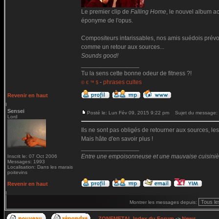
Le premier clip de
Falling Home
, le nouvel album a
éponyme de l'opus.
Compositeurs intarissables, nos amis suédois prévoi
comme un retour aux sources...
Sounds good!
_________________
Tu la sens cette bonne odeur de fitness ?!
-
phrases cultes
© € ™ $
Revenir en haut
Sensei
Posté le: Lun Fév 09, 2015 9:22 pm
Sujet du message:
Lord
Ils ne sont pas obligés de retourner aux sources, les
Mais hâte d'en savoir plus !
_________________
Entre une empoisonneuse et une mauvaise cuisinière 
Inscrit le: 07 Oct 2006
Messages: 1993
Localisation: Dans les marais
poitevins
Revenir en haut
Montrer les messages depuis:
ZONEMETAL Index du Forum
->
News