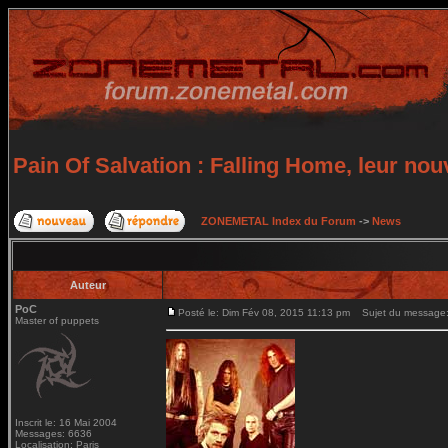
Pain Of Salvation : Falling Home, leur nou
ZONEMETAL Index du Forum
->
News
Auteur
PoC
Posté le: Dim Fév 08, 2015 11:13 pm
Sujet du message: P
Master of puppets
Inscrit le: 16 Mai 2004
Messages: 6636
Localisation: Paris