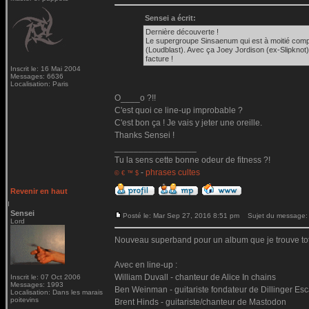
Sensei a écrit:
Dernière découverte !
Le supergroupe Sinsaenum qui est à moitié comp
(Loudblast). Avec ça Joey Jordison (ex-Slipknot)
facture !
Inscrit le: 16 Mai 2004
Messages: 6636
Localisation: Paris
O____o ?!!
C'est quoi ce line-up improbable ?
C'est bon ça ! Je vais y jeter une oreille.
Thanks Sensei !
_________________
Tu la sens cette bonne odeur de fitness ?!
-
phrases cultes
© € ™ $
Revenir en haut
Sensei
Posté le: Mar Sep 27, 2016 8:51 pm
Sujet du message:
Lord
Nouveau superband pour un album que je trouve tota
Avec en line-up :
William Duvall - chanteur de Alice In chains
Inscrit le: 07 Oct 2006
Messages: 1993
Ben Weinman - guitariste fondateur de Dillinger Es
Localisation: Dans les marais
poitevins
Brent Hinds - guitariste/chanteur de Mastodon