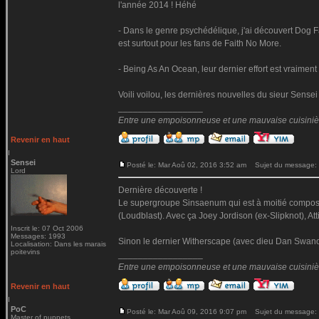
l'année 2014 ! Héhé
- Dans le genre psychédélique, j'ai découvert Dog F
est surtout pour les fans de Faith No More.
- Being As An Ocean, leur dernier effort est vraiment
Voili voilou, les dernières nouvelles du sieur Sensei
_________________
Entre une empoisonneuse et une mauvaise cuisinière 
Revenir en haut
Sensei
Posté le: Mar Aoû 02, 2016 3:52 am
Sujet du message:
Lord
Dernière découverte !
Le supergroupe Sinsaenum qui est à moitié composé
(Loudblast). Avec ça Joey Jordison (ex-Slipknot), At
Inscrit le: 07 Oct 2006
Messages: 1993
Sinon le dernier Witherscape (avec dieu Dan Swano)
Localisation: Dans les marais
poitevins
_________________
Entre une empoisonneuse et une mauvaise cuisinière 
Revenir en haut
PoC
Posté le: Mar Aoû 09, 2016 9:07 pm
Sujet du message:
Master of puppets