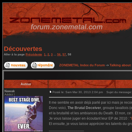
Découvertes
Aller à la page
Précédente
1
,
2
,
3
...
56
,
57
,
58
ZONEMETAL Index du Forum
->
Talking about
Auteur
Nawak
Posté le: Sam Mar 30, 2013 2:04 pm
Sujet du message:
Addict !
Il me semble en avoir déjà parlé par ici mais je rec
Donc voici,
The Brutal Deceiver
, groupe lavallois 
et la brutalité et les ambiances du Death. Et non, ce
Je vous laisse juger en écoutant leur EP de 2010 : "
Et ensuite, je vous laisse apprécier les talents du g
_________________