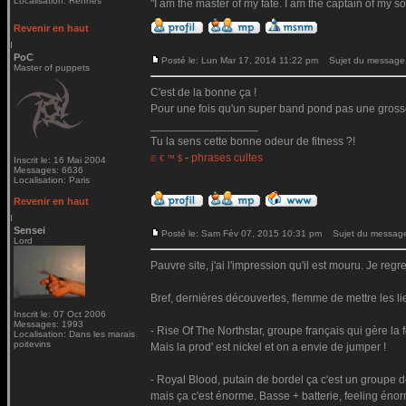
Localisation: Rennes
"I am the master of my fate. I am the captain of my so
Revenir en haut
PoC
Posté le: Lun Mar 17, 2014 11:22 pm
Sujet du message
Master of puppets
C'est de la bonne ça !
Pour une fois qu'un super band pond pas une gross
_________________
Tu la sens cette bonne odeur de fitness ?!
-
phrases cultes
© € ™ $
Inscrit le: 16 Mai 2004
Messages: 6636
Localisation: Paris
Revenir en haut
Sensei
Posté le: Sam Fév 07, 2015 10:31 pm
Sujet du messag
Lord
Pauvre site, j'ai l'impression qu'il est mouru. Je reg
Bref, dernières découvertes, flemme de mettre les li
Inscrit le: 07 Oct 2006
Messages: 1993
- Rise Of The Northstar, groupe français qui gère la
Localisation: Dans les marais
poitevins
Mais la prod' est nickel et on a envie de jumper !
- Royal Blood, putain de bordel ça c'est un groupe d
mais ça c'est énorme. Basse + batterie, feeling énorme