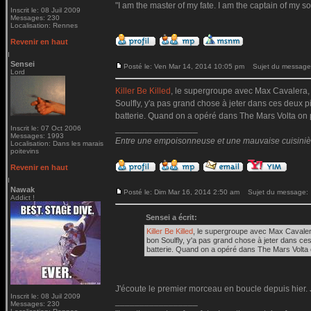
"I am the master of my fate. I am the captain of my so
Inscrit le: 08 Juil 2009
Messages: 230
Localisation: Rennes
Revenir en haut
Sensei
Posté le: Ven Mar 14, 2014 10:05 pm
Sujet du message
Lord
Killer Be Killed
, le supergroupe avec Max Cavalera, 
Soulfly, y'a pas grand chose à jeter dans ces deux p
batterie. Quand on a opéré dans The Mars Volta on pe
_________________
Inscrit le: 07 Oct 2006
Messages: 1993
Entre une empoisonneuse et une mauvaise cuisinière 
Localisation: Dans les marais
poitevins
Revenir en haut
Nawak
Posté le: Dim Mar 16, 2014 2:50 am
Sujet du message:
Addict !
Sensei a écrit:
Killer Be Killed
, le supergroupe avec Max Cavaler
bon Soulfly, y'a pas grand chose à jeter dans ce
batterie. Quand on a opéré dans The Mars Volta o
J'écoute le premier morceau en boucle depuis hier. J
Inscrit le: 08 Juil 2009
_________________
Messages: 230