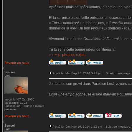
Après des mois de spéculations, le nom du nouvea
Et la surprise est de taille puisque le successeur de
«
This is madness!
» diront les uns, «
C'est d'la bon
donner de la voix. Un bon retour aux sources - et au
Vivement la sortie de
Grand Morbid Funeral
, le no
_________________
Tu la sens cette bonne odeur de fitness ?!
-
phrases cultes
© € ™ $
Revenir en haut
Sensei
Posté le: Mar Sep 23, 2014 3:22 pm
Sujet du message:
Lord
Je déteste son growl dans Paradise Lost, voyons c
_________________
Entre une empoisonneuse et une mauvaise cuisinière 
Inscrit le: 07 Oct 2006
Messages: 1993
Localisation: Dans les marais
poitevins
Revenir en haut
Sensei
Posté le: Dim Nov 16, 2014 9:12 pm
Sujet du message:
Lord