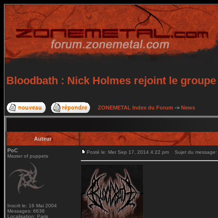
Bloodbath : Nick Holmes rejoint le groupe 
ZONEMETAL Index du Forum
->
News
Auteur
PoC
Posté le: Mer Sep 17, 2014 4:22 pm
Sujet du message: Bl
Master of puppets
Inscrit le: 16 Mai 2004
Messages: 6636
Localisation: Paris