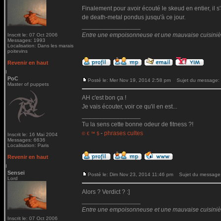
Finalement pour avoir écouté le skeud en entier, il
de death-metal pondus jusqu'à ce jour.
_________________
Entre une empoisonneuse et une mauvaise cuisinière 
Inscrit le: 07 Oct 2006
Messages: 1993
Localisation: Dans les marais
poitevins
Revenir en haut
PoC
Posté le: Mer Nov 19, 2014 2:58 pm
Sujet du message:
Master of puppets
AH c'est bon ça !
Je vais écouter, voir ce qu'il en est...
_________________
Tu la sens cette bonne odeur de fitness ?!
-
phrases cultes
© € ™ $
Inscrit le: 16 Mai 2004
Messages: 6636
Localisation: Paris
Revenir en haut
Sensei
Posté le: Dim Nov 23, 2014 11:46 pm
Sujet du message
Lord
Alors ? Verdict ? :]
_________________
Entre une empoisonneuse et une mauvaise cuisinière 
Inscrit le: 07 Oct 2006