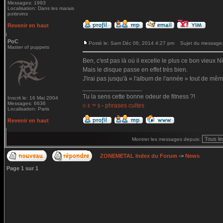
Messages: 1993
Localisation: Dans les marais
poitevins
Revenir en haut
PoC
Posté le: Sam Déc 06, 2014 4:27 pm
Sujet du message
Master of puppets
Ben, c'est pas là où il excelle le plus ce bon vieux Ni
Mais le disque passe en effet très bien.
J'irai pas jusqu'à « l'album de l'année » tout de mêm
_________________
Tu la sens cette bonne odeur de fitness ?!
Inscrit le: 16 Mai 2004
Messages: 6636
-
phrases cultes
© € ™ $
Localisation: Paris
Revenir en haut
Montrer les messages depuis:
ZONEMETAL Index du Forum
->
News
Page
1
sur
1