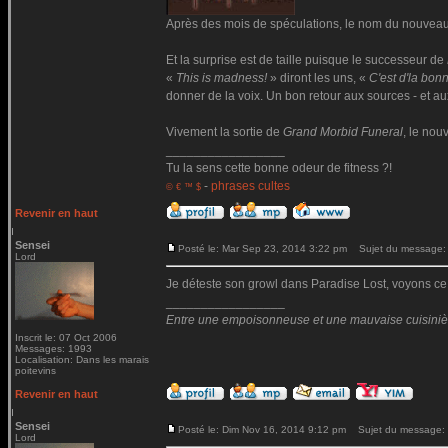
Après des mois de spéculations, le nom du nouvea
Et la surprise est de taille puisque le successeur de
«
This is madness!
» diront les uns, «
C'est d'la bon
donner de la voix. Un bon retour aux sources - et au
Vivement la sortie de
Grand Morbid Funeral
, le no
_________________
Tu la sens cette bonne odeur de fitness ?!
-
phrases cultes
© € ™ $
Revenir en haut
Sensei
Posté le: Mar Sep 23, 2014 3:22 pm
Sujet du message:
Lord
Je déteste son growl dans Paradise Lost, voyons c
_________________
Entre une empoisonneuse et une mauvaise cuisinière 
Inscrit le: 07 Oct 2006
Messages: 1993
Localisation: Dans les marais
poitevins
Revenir en haut
Sensei
Posté le: Dim Nov 16, 2014 9:12 pm
Sujet du message:
Lord