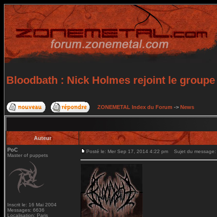
Bloodbath : Nick Holmes rejoint le groupe 
ZONEMETAL Index du Forum
->
News
Auteur
PoC
Posté le: Mer Sep 17, 2014 4:22 pm
Sujet du message: Bl
Master of puppets
Inscrit le: 16 Mai 2004
Messages: 6636
Localisation: Paris