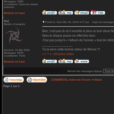
Messages: 1993
Localisation: Dans les marais
poitevins
Revenir en haut
PoC
Posté le: Sam Déc 06, 2014 4:27 pm
Sujet du message
Master of puppets
Ben, c'est pas là où il excelle le plus ce bon vieux Ni
Mais le disque passe en effet très bien.
J'irai pas jusqu'à « l'album de l'année » tout de mêm
_________________
Tu la sens cette bonne odeur de fitness ?!
Inscrit le: 16 Mai 2004
Messages: 6636
-
phrases cultes
© € ™ $
Localisation: Paris
Revenir en haut
Montrer les messages depuis:
ZONEMETAL Index du Forum
->
News
Page
1
sur
1