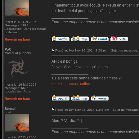
Finalement pour avoir écouté le skeud en entier, il
de death-metal pondus jusqu'à ce jour.
_________________
Entre une empoisonneuse et une mauvaise cuisinière 
Inscrit le: 07 Oct 2006
Messages: 1993
Localisation: Dans les marais
poitevins
Revenir en haut
PoC
Posté le: Mer Nov 19, 2014 2:58 pm
Sujet du message:
Master of puppets
AH c'est bon ça !
Je vais écouter, voir ce qu'il en est...
_________________
Tu la sens cette bonne odeur de fitness ?!
-
phrases cultes
© € ™ $
Inscrit le: 16 Mai 2004
Messages: 6636
Localisation: Paris
Revenir en haut
Sensei
Posté le: Dim Nov 23, 2014 11:46 pm
Sujet du message
Lord
Alors ? Verdict ? :]
_________________
Entre une empoisonneuse et une mauvaise cuisinière 
Inscrit le: 07 Oct 2006