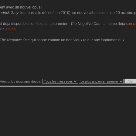
ent avec un nouvel opus !
edrick Gray
, leur bassiste décédé en 2010), ce nouvel album sortira le 20 octobre 
t déjà disponibles en écoute. Le premier -
The Negative One
- a même déjà
son cl
sur
le tube
.
The Negative One
qui sonne comme un bon vieux retour aux fondamentaux !
Montrer les messages depuis: