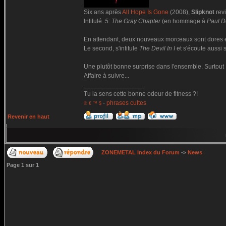
Six ans après
All Hope Is Gone
(2008),
Slipknot
revi
Intitulé
.5: The Gray Chapter
(en hommage à
Paul D
En attendant, deux nouveaux morceaux sont dores e
Le second, s'intitule
The Devil In I
et s'écoute aussi 
Une plutôt bonne surprise dans l'ensemble. Surtout
Affaire à suivre...
_________________
Tu la sens cette bonne odeur de fitness ?!
-
phrases cultes
© € ™ $
Revenir en haut
ZONEMETAL Index du Forum
->
News
Page
1
sur
1