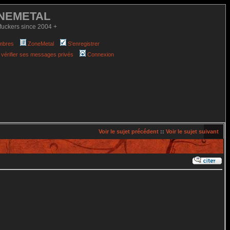
NEMETAL
fuckers since 2004 +
mbres
ZoneMetal
S'enregistrer
 vérifier ses messages privés
Connexion
Voir le sujet précédent
::
Voir le sujet suivant