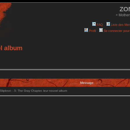
ZO
+ Mother
FAQ
Liste des Me
Profil
Se connecter pour
el album
Message
ipknot : .5: The Gray Chapter, leur nouvel album