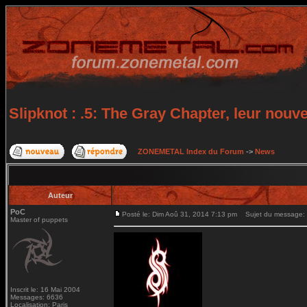
Slipknot : .5: The Gray Chapter, leur nouv
ZONEMETAL Index du Forum
->
News
Auteur
PoC
Posté le: Dim Aoû 31, 2014 7:13 pm
Sujet du message: Sl
Master of puppets
Inscrit le: 16 Mai 2004
Messages: 6636
Localisation: Paris