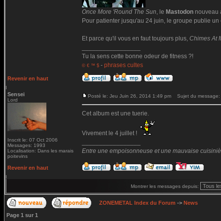
Once More 'Round The Sun
, le
Mastodon
nouveau ar
Pour patienter jusqu'au 24 juin, le groupe publie un c
Et parce qu'il vous en faut toujours plus,
Chimes At 
_________________
Tu la sens cette bonne odeur de fitness ?!
-
phrases cultes
© € ™ $
Revenir en haut
Sensei
Posté le: Jeu Juin 26, 2014 1:49 pm
Sujet du message:
Lord
Cet album est une tuerie.
Vivement le 4 juillet !
Inscrit le: 07 Oct 2006
_________________
Messages: 1993
Entre une empoisonneuse et une mauvaise cuisinière 
Localisation: Dans les marais
poitevins
Revenir en haut
Montrer les messages depuis:
ZONEMETAL Index du Forum
->
News
Page
1
sur
1