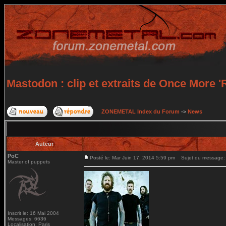
Mastodon : clip et extraits de Once More
ZONEMETAL Index du Forum
->
News
Auteur
PoC
Posté le: Mar Juin 17, 2014 5:59 pm
Sujet du message: M
Master of puppets
Inscrit le: 16 Mai 2004
Messages: 6636
Localisation: Paris