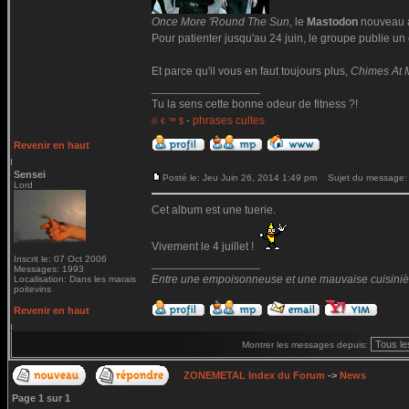
Once More 'Round The Sun
, le
Mastodon
nouveau ar
Pour patienter jusqu'au 24 juin, le groupe publie un c
Et parce qu'il vous en faut toujours plus,
Chimes At 
_________________
Tu la sens cette bonne odeur de fitness ?!
-
phrases cultes
© € ™ $
Revenir en haut
Sensei
Posté le: Jeu Juin 26, 2014 1:49 pm
Sujet du message:
Lord
Cet album est une tuerie.
Vivement le 4 juillet !
Inscrit le: 07 Oct 2006
_________________
Messages: 1993
Entre une empoisonneuse et une mauvaise cuisinière 
Localisation: Dans les marais
poitevins
Revenir en haut
Montrer les messages depuis:
ZONEMETAL Index du Forum
->
News
Page
1
sur
1