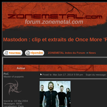
Mastodon : clip et extraits de Once More
ZONEMETAL Index du Forum
->
News
Auteur
PoC
Posté le: Mar Juin 17, 2014 5:59 pm
Sujet du message: M
Master of puppets
Inscrit le: 16 Mai 2004
Messages: 6636
Localisation: Paris