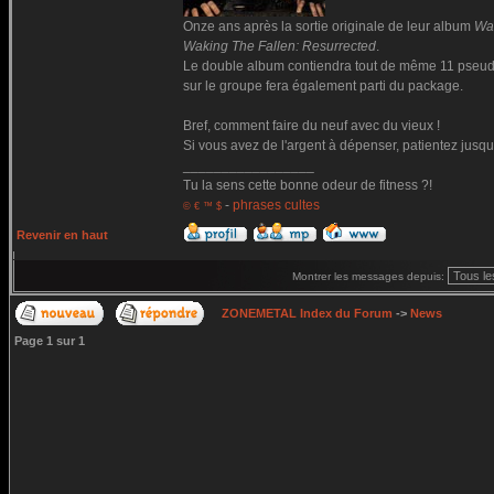
Onze ans après la sortie originale de leur album
Wak
Waking The Fallen: Resurrected
.
Le double album contiendra tout de même 11 pseudo 
sur le groupe fera également parti du package.
Bref, comment faire du neuf avec du vieux !
Si vous avez de l'argent à dépenser, patientez jusqu
_________________
Tu la sens cette bonne odeur de fitness ?!
-
phrases cultes
© € ™ $
Revenir en haut
Montrer les messages depuis:
ZONEMETAL Index du Forum
->
News
Page
1
sur
1