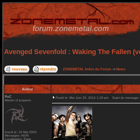
Avenged Sevenfold : Waking The Fallen (v
ZONEMETAL Index du Forum
->
News
Auteur
PoC
Posté le: Mer Juin 25, 2014 1:19 pm
Sujet du message: A
Master of puppets
Inscrit le: 16 Mai 2004
Messages: 6636
Localisation: Paris