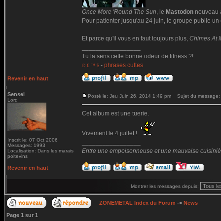
Once More 'Round The Sun
, le
Mastodon
nouveau ar
Pour patienter jusqu'au 24 juin, le groupe publie un c
Et parce qu'il vous en faut toujours plus,
Chimes At 
_________________
Tu la sens cette bonne odeur de fitness ?!
-
phrases cultes
© € ™ $
Revenir en haut
Sensei
Posté le: Jeu Juin 26, 2014 1:49 pm
Sujet du message:
Lord
Cet album est une tuerie.
Vivement le 4 juillet !
Inscrit le: 07 Oct 2006
_________________
Messages: 1993
Entre une empoisonneuse et une mauvaise cuisinière 
Localisation: Dans les marais
poitevins
Revenir en haut
Montrer les messages depuis:
ZONEMETAL Index du Forum
->
News
Page
1
sur
1