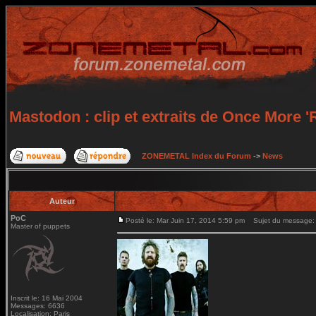
Mastodon : clip et extraits de Once More
ZONEMETAL Index du Forum
->
News
Auteur
PoC
Posté le: Mar Juin 17, 2014 5:59 pm
Sujet du message: M
Master of puppets
Inscrit le: 16 Mai 2004
Messages: 6636
Localisation: Paris