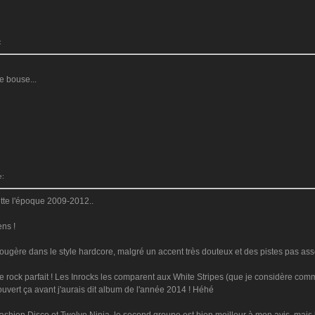
:
e bouse...
e:
rette l'époque 2009-2012..
ens !
fougère dans le style hardcore, malgré un accent très douteux et des pistes pas asse
e rock parfait ! Les Inrocks les comparent aux White Stripes (que je considère com
écouvert ça avant j'aurais dit album de l'année 2014 ! Héhé