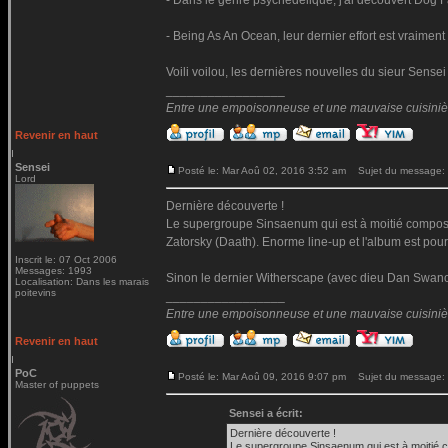
- Dans le genre psychédélique, j'ai découvert Dog F
- Being As An Ocean, leur dernier effort est vraiment
Voili voilou, les dernières nouvelles du sieur Sensei
_________________
Entre une empoisonneuse et une mauvaise cuisinière 
Revenir en haut
Sensei
Posté le: Mar Aoû 02, 2016 3:52 am
Sujet du message:
Lord
Dernière découverte !
Le supergroupe Sinsaenum qui est à moitié composée
Zatorsky (Daath). Enorme line-up et l'album est pour
Inscrit le: 07 Oct 2006
Messages: 1993
Sinon le dernier Witherscape (avec dieu Dan Swano)
Localisation: Dans les marais
poitevins
_________________
Entre une empoisonneuse et une mauvaise cuisinière 
Revenir en haut
PoC
Posté le: Mar Aoû 09, 2016 9:07 pm
Sujet du message:
Master of puppets
Sensei a écrit:
Dernière découverte !
Le supergroupe Sinsaenum qui est à moitié c