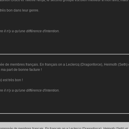
ashion Disco et Twelve Ninja, le second groupe est bien meilleur à mon avis, mais l
 très bon dans leur genre.
il n'y a qu'une différence d'intention.
 de membres français. En français on a Leclercq (Dragonforce), Heimoth (Seth) et 
 ma part de bonne facture !
 est très bon !
il n'y a qu'une différence d'intention.
omposée de membres français. En français on a Leclercq (Dragonforce), Heimoth (Seth) et Bu