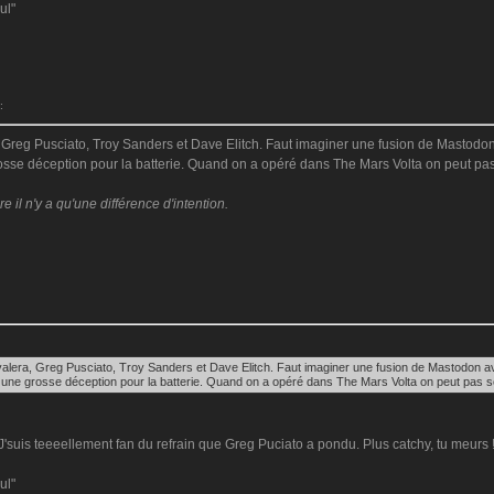
ul"
:
reg Pusciato, Troy Sanders et Dave Elitch. Faut imaginer une fusion de Mastodon av
sse déception pour la batterie. Quand on a opéré dans The Mars Volta on peut pas s
il n'y a qu'une différence d'intention.
lera, Greg Pusciato, Troy Sanders et Dave Elitch. Faut imaginer une fusion de Mastodon avec
une grosse déception pour la batterie. Quand on a opéré dans The Mars Volta on peut pas se 
'suis teeeellement fan du refrain que Greg Puciato a pondu. Plus catchy, tu meurs !!
ul"