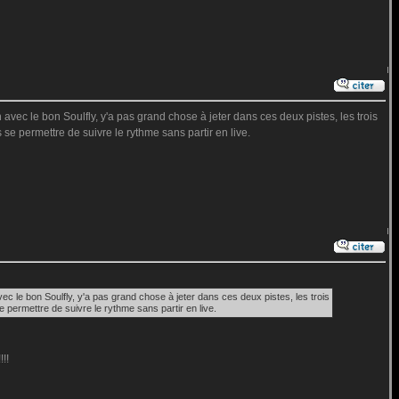
ec le bon Soulfly, y'a pas grand chose à jeter dans ces deux pistes, les trois
e permettre de suivre le rythme sans partir en live.
 le bon Soulfly, y'a pas grand chose à jeter dans ces deux pistes, les trois
permettre de suivre le rythme sans partir en live.
!!