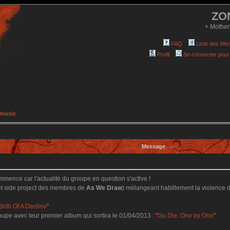
ZO
+ Mother
FAQ
Liste des Me
Profil
Se connecter pour
 music
Message
ommence car l'actualité du groupe en question s'active !
(et side project des membres de
As We Draw
) mélangeant habillement la violence d
Birth Of A Decline
"
roupe avec leur premier album qui sortira le 01/04/2013 : "
Go Die. One by One
"