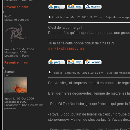
Localisation: Rennes
Revenir en haut
PoC
Posté le: Lun Mar 17, 2014 11:22 pm
Sujet du message
Master of puppets
C'est de la bonne ça !
Pour une fois qu'un super band pond pas une gross
_________________
Tu la sens cette bonne odeur de fitness ?!
-
phrases cultes
© € ™ $
Inscrit le: 16 Mai 2004
Messages: 6636
Localisation: Paris
Revenir en haut
Sensei
Posté le: Sam Fév 07, 2015 10:31 pm
Sujet du messag
Lord
Pauvre site, j'ai l'impression qu'il est mouru. Je reg
Bref, dernières découvertes, flemme de mettre les li
Inscrit le: 07 Oct 2006
Messages: 1993
- Rise Of The Northstar, groupe français qui gère la 
Localisation: Dans les marais
poitevins
- Royal Blood, putain de bordel ça c'est un groupe d
stoner/groovy, y'a rien de plus parfait ! Si j'avais d