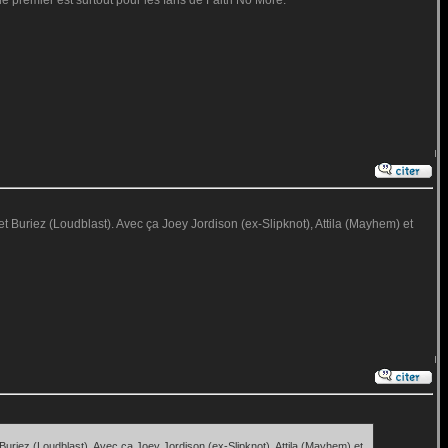
e premier est surtout pour les fans de Faith No More.
Buriez (Loudblast). Avec ça Joey Jordison (ex-Slipknot), Attila (Mayhem) et
riez (Loudblast). Avec ça Joey Jordison (ex-Slipknot), Attila (Mayhem) et