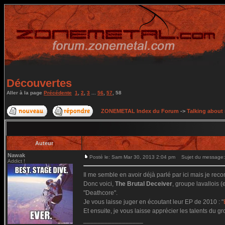
Découvertes
Aller à la page
Précédente
1
,
2
,
3
...
56
,
57
,
58
ZONEMETAL Index du Forum
->
Talking about
Auteur
Nawak
Posté le: Sam Mar 30, 2013 2:04 pm
Sujet du message:
Addict !
Il me semble en avoir déjà parlé par ici mais je rec
Donc voici,
The Brutal Deceiver
, groupe lavallois 
"Deathcore".
Je vous laisse juger en écoutant leur EP de 2010 : "
Et ensuite, je vous laisse apprécier les talents du g
_________________