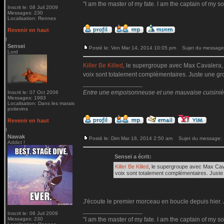
"I am the master of my fate. I am the captain of my so
Inscrit le: 08 Juil 2009
Messages: 230
Localisation: Rennes
Revenir en haut
Sensei
Posté le: Ven Mar 14, 2014 10:05 pm
Sujet du message
Lord
Killer Be Killed
, le supergroupe avec Max Cavalera, G
voix sont totalement complémentaires. Juste une gro
_________________
Entre une empoisonneuse et une mauvaise cuisinière 
Inscrit le: 07 Oct 2006
Messages: 1993
Localisation: Dans les marais
poitevins
Revenir en haut
Nawak
Posté le: Dim Mar 16, 2014 2:50 am
Sujet du message:
Addict !
Sensei a écrit:
Killer Be Killed
, le supergroupe avec Max Cava
voix sont totalement complémentaires. Juste 
J'écoute le premier morceau en boucle depuis hier. J
_________________
Inscrit le: 08 Juil 2009
Messages: 230
"I am the master of my fate. I am the captain of my so