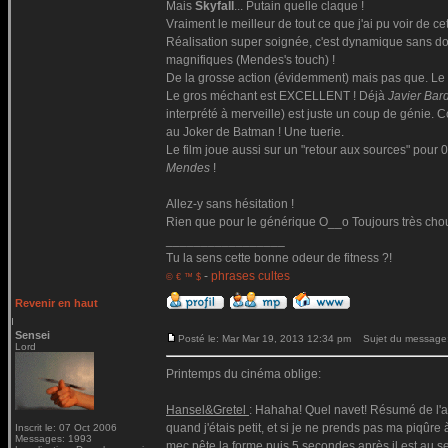
Mais
Skyfall
... Putain quelle claque !
Vraiment le meilleur de tout ce que j'ai pu voir de cet
Réalisation super soignée, c'est dynamique sans donn
magnifiques (Mendes's touch) !
De la grosse action (évidemment) mais pas que. Le d
Le gros méchant est EXCELLENT ! Déjà
Javier Ba
interprété à merveille) est juste un coup de génie. C
au Joker de Batman ! Une tuerie.
Le film joue aussi sur un "retour aux sources" pour 0
Mendes
!
Allez-y sans hésitation !
Rien que pour le générique O__o Toujours très chouet
_________________
Tu la sens cette bonne odeur de fitness ?!
-
phrases cultes
© € ™ $
Revenir en haut
Sensei
Posté le: Mar Mar 19, 2013 12:34 pm
Sujet du message
Lord
Printemps du cinéma oblige:
Hansel&Gretel
: Hahaha! Quel navet! Résumé de l'af
quand j'étais petit, et si je ne prends pas ma piqûr
Inscrit le: 07 Oct 2006
Messages: 1993
mec pête la forme puis 5 secondes après il est au seu