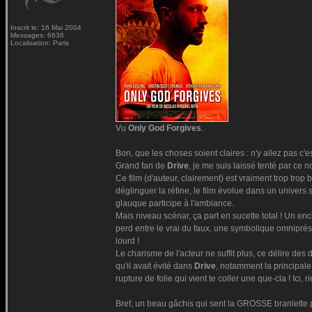
Inscrit le: 16 Mai 2004
Messages: 6636
Localisation: Paris
Vu
Only God Forgives
.
Bon, que les choses soient claires : n'y allez pas c'e
Grand fan de
Drive
, je me suis laissé tenté par ce 
Ce film (d'auteur, clairement) est vraiment trop tro
déglinguer la rétine, le film évolue dans un univers
glauque participe à l'ambiance.
Mais niveau scénar, ça part en sucette total ! Un 
perd entre le vrai du faux, une symbolique omniprése
lourd !
Le charisme de l'acteur ne suffit plus, ce délire des d
qu'il avait évité dans
Drive
, notamment la principale
rupture de folie qui vient te coller une que-cla ! Ici, r
Bref, un beau gâchis qui sent la GROSSE branlette po