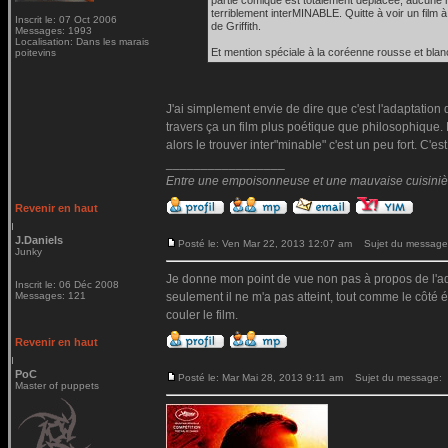
partie comique est totalement déplacée, aucune ré
terriblement interMINABLE. Quitte à voir un film à
Inscrit le: 07 Oct 2006
de Griffith.
Messages: 1993
Localisation: Dans les marais
Et mention spéciale à la coréenne rousse et blan
poitevins
J'ai simplement envie de dire que c'est l'adaptation 
travers ça un film plus poétique que philosophique. 
alors le trouver inter"minable" c'est un peu fort. C'e
_________________
Entre une empoisonneuse et une mauvaise cuisinière 
Revenir en haut
J.Daniels
Posté le: Ven Mar 22, 2013 12:07 am
Sujet du message
Junky
Je donne mon point de vue non pas à propos de l'ada
Inscrit le: 06 Déc 2008
Messages: 121
seulement il ne m'a pas atteint, tout comme le côté 
couler le film.
Revenir en haut
PoC
Posté le: Mar Mai 28, 2013 9:11 am
Sujet du message:
Master of puppets