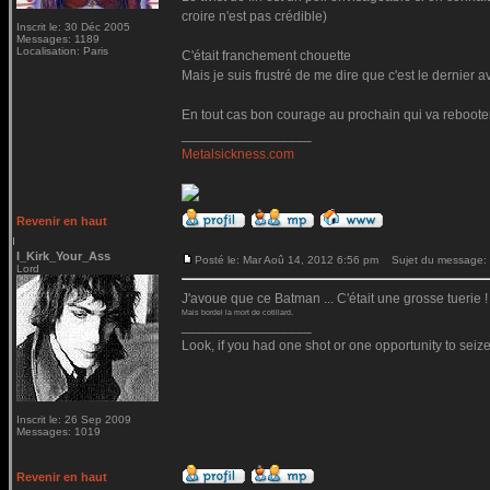
croire n'est pas crédible)
Inscrit le: 30 Déc 2005
Messages: 1189
Localisation: Paris
C'était franchement chouette
Mais je suis frustré de me dire que c'est le dernier 
En tout cas bon courage au prochain qui va rebooter l
_________________
Metalsickness.com
Revenir en haut
I_Kirk_Your_Ass
Posté le: Mar Aoû 14, 2012 6:56 pm
Sujet du message:
Lord
J'avoue que ce Batman ... C'était une grosse tuerie !
Mais bordel la mort de cotillard.
_________________
Look, if you had one shot or one opportunity to seize
Inscrit le: 26 Sep 2009
Messages: 1019
Revenir en haut