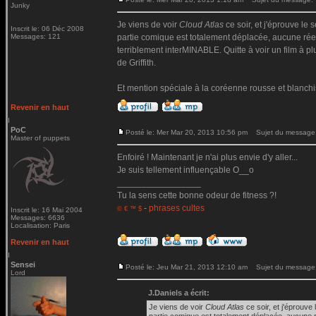
Junky
Je viens de voir
Cloud Atlas
ce soir, et j'éprouve le 
Inscrit le: 06 Déc 2008
Messages: 121
partie comique est totalement déplacée, aucune réell
terriblement interMINABLE. Quitte à voir un film à pl
de Griffith.
Et mention spéciale à la coréenne rousse et blanchi
Revenir en haut
PoC
Posté le: Mer Mar 20, 2013 10:56 pm
Sujet du message
Master of puppets
Enfoiré ! Maintenant je n'ai plus envie d'y aller...
Je suis tellement influençable O__o
_________________
Tu la sens cette bonne odeur de fitness ?!
-
phrases cultes
© € ™ $
Inscrit le: 16 Mai 2004
Messages: 6636
Localisation: Paris
Revenir en haut
Sensei
Posté le: Jeu Mar 21, 2013 12:10 am
Sujet du message
Lord
J.Daniels a écrit:
Je viens de voir
Cloud Atlas
ce soir, et j'éprouve 