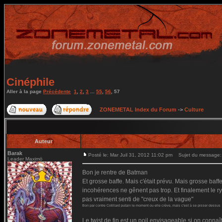
Cinéphile
Aller à la page
Précédente
1
,
2
,
3
...
55
,
56
,
57
ZONEMETAL Index du Forum
->
Culture
Auteur
Barak
Posté le: Mar Juil 31, 2012 11:02 pm
Sujet du message:
Leader Maximö
Bon je rentre de Batman
Et grosse baffe. Mais c'était prévu. Mais grosse baff
incohérences ne gênent pas trop. Et finalement le ryt
pas vraiment senti de "creux de la vague"
Bon par contre Cotillard putain le moment ou elle crève, mais c'est à se pisser dessus
Le twist de fin est un poil envisageable si on connaî