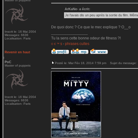
Master of puppets
ArKaNe- a écrit:
Je l'avais dis un peu après la sortie du film. Même
De quoi donc ? Ce que le mec explique ? O__o
Inscrit le: 16 Mai 2004
_________________
Messages: 6636
Tu la sens cette bonne odeur de fitness ?!
Localisation: Paris
-
phrases cultes
© € ™ $
Revenir en haut
PoC
Posté le: Mar Fév 18, 2014 7:59 pm
Sujet du message:
Master of puppets
Inscrit le: 16 Mai 2004
Messages: 6636
Localisation: Paris