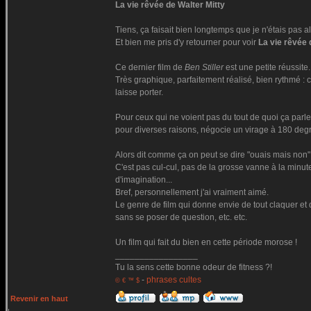
La vie rêvée de Walter Mitty
Tiens, ça faisait bien longtemps que je n'étais pas a
Et bien me pris d'y retourner pour voir
La vie rêvée 
Ce dernier film de
Ben Stiller
est une petite réussite.
Très graphique, parfaitement réalisé, bien rythmé : c'
laisse porter.
Pour ceux qui ne voient pas du tout de quoi ça parl
pour diverses raisons, négocie un virage à 180 degr
Alors dit comme ça on peut se dire "ouais mais non" m
C'est pas cul-cul, pas de la grosse vanne à la minut
d'imagination...
Bref, personnellement j'ai vraiment aimé.
Le genre de film qui donne envie de tout claquer et d
sans se poser de question, etc. etc.
Un film qui fait du bien en cette période morose !
_________________
Tu la sens cette bonne odeur de fitness ?!
-
phrases cultes
© € ™ $
Revenir en haut