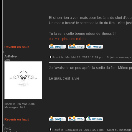
Et sinon rien à voir, mais pour les fans du chef d'oe
Un mec a trouvé le secret de la fin du film... c'est jus
_________________
Tu la sens cette bonne odeur de fitness ?!
-
phrases cultes
© € ™ $
Revenir en haut
ArKaNe-
Posté le: Mar Mai 28, 2013 12:39 pm
Sujet du message
Lord
Je l'avais dis un peu après la sortie du film. Même po
_________________
Le gras, c'est la vie
Inscrit le: 26 Mar 2006
Messages: 691
Revenir en haut
PoC
Posté le: Sam Juin 01, 2013 4:37 pm
Sujet du message