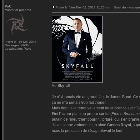
PoC
Posté le: Ven Nov 02, 2012 11:20 am
Sujet du message
Master of puppets
Inscrit le: 16 Mai 2004
Messages: 6636
Localisation: Paris
Vu
Skyfall
Je n'ai jamais été un grand fan de James Bond. Ce 
ça ne m'a jamais trop fait tripper.
Mais depuis le renouvellement de la licence avec
D
Fini l'acteur plat trop propre sur lui (
Pierce Brosnan
s
putain de "meurtrier" bourrin, torturé, qui s'en branle
J'avais donc vraiment bien aimé
Casino Royal
, sup
mais la prestation de
Craig
relevait le tout.