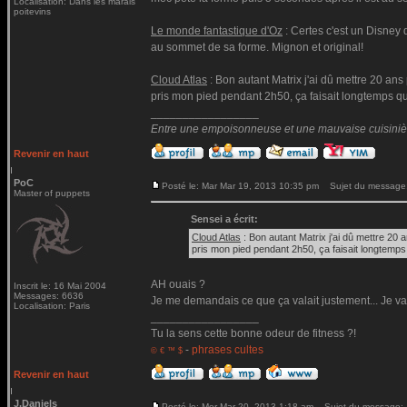
Localisation: Dans les marais
poitevins
Le monde fantastique d'Oz
: Certes c'est un Disney 
au sommet de sa forme. Mignon et original!
Cloud Atlas
: Bon autant Matrix j'ai dû mettre 20 ans 
pris mon pied pendant 2h50, ça faisait longtemps qu
_________________
Entre une empoisonneuse et une mauvaise cuisinière 
Revenir en haut
PoC
Posté le: Mar Mar 19, 2013 10:35 pm
Sujet du message
Master of puppets
Sensei a écrit:
Cloud Atlas
: Bon autant Matrix j'ai dû mettre 20 a
pris mon pied pendant 2h50, ça faisait longtemps
AH ouais ?
Inscrit le: 16 Mai 2004
Messages: 6636
Je me demandais ce que ça valait justement... Je vais
Localisation: Paris
_________________
Tu la sens cette bonne odeur de fitness ?!
-
phrases cultes
© € ™ $
Revenir en haut
J.Daniels
Posté le: Mer Mar 20, 2013 1:18 am
Sujet du message: