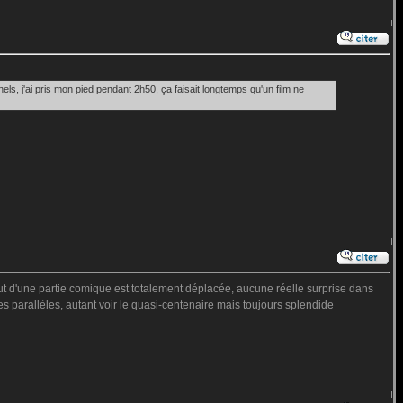
nels, j'ai pris mon pied pendant 2h50, ça faisait longtemps qu'un film ne
ajout d'une partie comique est totalement déplacée, aucune réelle surprise dans
res parallèles, autant voir le quasi-centenaire mais toujours splendide