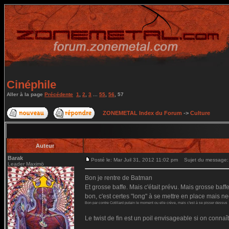
Cinéphile
Aller à la page
Précédente
1
,
2
,
3
...
55
,
56
,
57
ZONEMETAL Index du Forum
->
Culture
Auteur
Barak
Posté le: Mar Juil 31, 2012 11:02 pm
Sujet du message:
Leader Maximö
Bon je rentre de Batman
Et grosse baffe. Mais c'était prévu. Mais grosse baf
bon, c'est certes "long" à se mettre en place mais ne
Bon par contre Cotillard putain le moment ou elle crève, mais c'est à se pisser dessus
Le twist de fin est un poil envisageable si on connaî