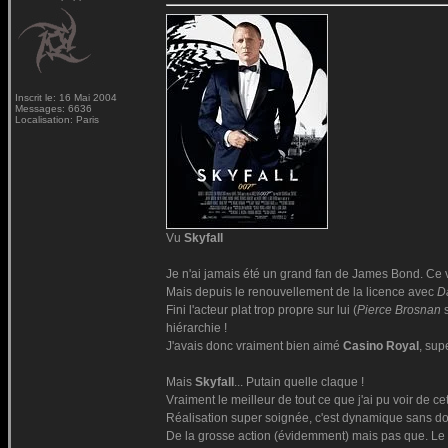
Inscrit le: 16 Mai 2004
Messages: 6636
Localisation: Paris
Vu
Skyfall
Je n'ai jamais été un grand fan de James Bond. Ce vi
Mais depuis le renouvellement de la licence avec
D
Fini l'acteur plat trop propre sur lui (
Pierce Brosnan
s
hiérarchie !
J'avais donc vraiment bien aimé
Casino Royal
, sup
Mais
Skyfall
... Putain quelle claque !
Vraiment le meilleur de tout ce que j'ai pu voir de cet
Réalisation super soignée, c'est dynamique sans donn
De la grosse action (évidemment) mais pas que. Le d