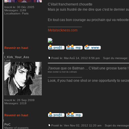
C'était franchement chouette
Inscrit le: 30 Déc 2005
Mais je suis frustré de me dire que c'est le dernier 
Messages: 1189
Localisation: Paris
En tout cas bon courage au prochain qui va rebooter l
_________________
Metalsickness.com
Revenir en haut
I_Kirk_Your_Ass
Posté le: Mar Aoû 14, 2012 6:56 pm
Sujet du message:
Lord
J'avoue que ce Batman ... C'était une grosse tuerie !
Mais bordel la mort de cotillard.
_________________
Look, if you had one shot or one opportunity to seize
Inscrit le: 26 Sep 2009
Messages: 1019
Revenir en haut
PoC
Posté le: Ven Nov 02, 2012 11:20 am
Sujet du message
Master of puppets