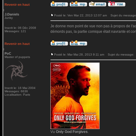
Revenir en haut
J.Daniels
Posté le: Ven Mar 22, 2013 12:07 am
Sujet du message
Junky
Je donne mon point de vue non pas à propos de l'ada
Inscrit le: 06 Déc 2008
Messages: 121
démords pas, la partie comique était navrante et cont
Revenir en haut
PoC
Posté le: Mar Mai 28, 2013 9:11 am
Sujet du message:
Master of puppets
Inscrit le: 16 Mai 2004
Messages: 6636
Localisation: Paris
Vu
Only God Forgives
.