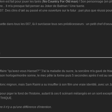
rdem
est fait pour jouer les tarés (
No Country For Old man
) ! Son personnage (en pl
re... Il m'a presque fait penser au Joker de Batman ! Une tuerie.
07. Des clins d’œil au passé et une ouverture sur le futur : pari plus que réussi pou
te dans tous les 007, là il surclasse tous ses prédécesseurs : un petit chef d'oeuv
:
aire "qu'avez-vous Hansel?" "J'ai la maladie du sucre, la sorcière m'a gavé de friand
son horloge/montre sonne, le mec pête la forme puis 5 secondes après il est au seui
 donc mignon, mais Sam Raimi a su insuffler à son film une vraie identité, avec un
 pour piger le fond de l'histoire, autant là ces 6 scénarii mélangés en un sont excep
MYTHIQUE.
il n'y a qu'une différence d'intention.