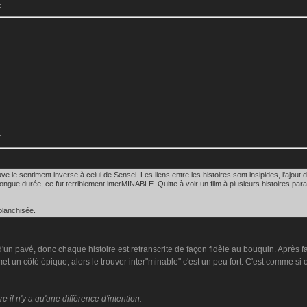
:
:
ouve le sentiment inverse à celui de Sensei. Les liens entre les histoires sont insipides, l'ajo
longue durée, ce fut terriblement interMINABLE. Quitte à voir un film à plusieurs histoires para
blanchisée.
 d'un pavé, donc chaque histoire est retranscrite de façon fidèle au bouquin. Après 
met un côté épique, alors le trouver inter"minable" c'est un peu fort. C'est comme si 
il n'y a qu'une différence d'intention.