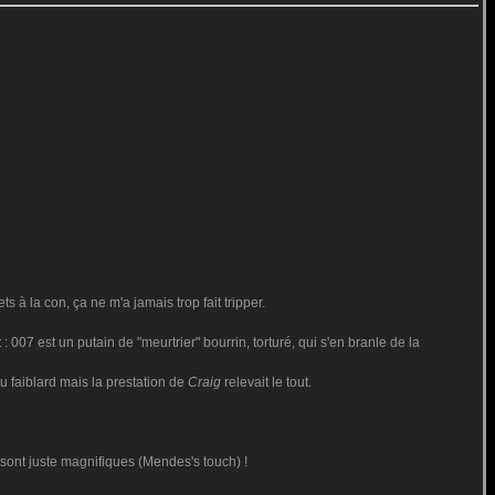
à la con, ça ne m'a jamais trop fait tripper.
 : 007 est un putain de "meurtrier" bourrin, torturé, qui s'en branle de la
u faiblard mais la prestation de
Craig
relevait le tout.
 sont juste magnifiques (Mendes's touch) !