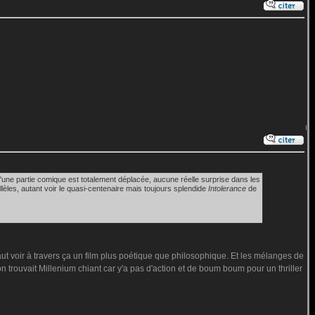
ut d'une partie comique est totalement déplacée, aucune réelle surprise dans les
llèles, autant voir le quasi-centenaire mais toujours splendide
Intolerance
de
faut voir à travers ça un film plus poétique que philosophique. Et les mélanges de
on trouvait Millenium chiant car y'a pas d'action et de boum boum pour un thriller