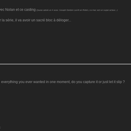
avec Nolan et ce casting
(j'aurai adoré un 4 avec Joseph Gordon Levitt en Robin, ce mec est un super acteur...)
a série, il va avoir un sacré bloc à déloger...
 everything you ever wanted in one moment, do you capture it or just let it slip ?
: