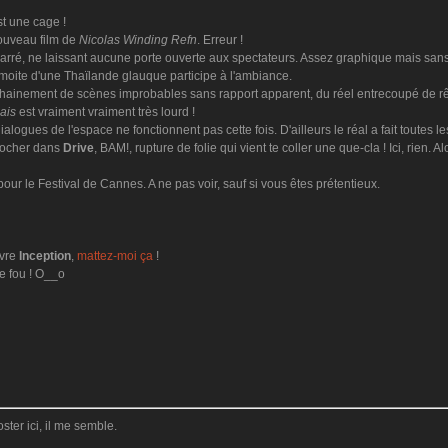
st une cage !
nouveau film de
Nicolas Winding Refn
. Erreur !
p barré, ne laissant aucune porte ouverte aux spectateurs. Assez graphique mais san
 moite d'une Thaïlande glauque participe à l'ambiance.
enchainement de scènes improbables sans rapport apparent, du réel entrecoupé de r
ais
est vraiment vraiment très lourd !
ialogues de l'espace ne fonctionnent pas cette fois. D'ailleurs le réal a fait toutes le
crocher dans
Drive
, BAM!, rupture de folie qui vient te coller une que-cla ! Ici, rien. A
ur le Festival de Cannes. A ne pas voir, sauf si vous êtes prétentieux.
uvre
Inception
,
mattez-moi ça
!
te fou ! O__o
:
ster ici, il me semble.