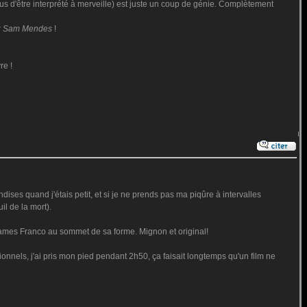
us d'être interprété à merveille) est juste un coup de génie. Complètement
r
Sam Mendes
!
re !
ises quand j'étais petit, et si je ne prends pas ma piqûre à intervalles
l de la mort).
 James Franco au sommet de sa forme. Mignon et original!
tionnels, j'ai pris mon pied pendant 2h50, ça faisait longtemps qu'un film ne