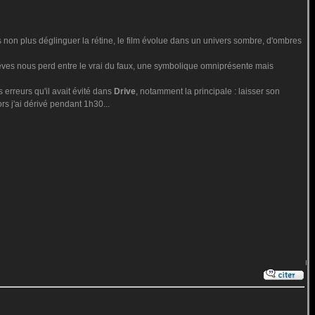
s non plus déglinguer la rétine, le film évolue dans un univers sombre, d'ombres
êves nous perd entre le vrai du faux, une symbolique omniprésente mais
s erreurs qu'il avait évité dans
Drive
, notamment la principale : laisser son
lors j'ai dérivé pendant 1h30...