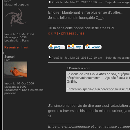
PoC
Posté le: Mer Mar 20, 2013 10:56 pm
Sujet du message
Master of puppets
Enfoiré ! Maintenant je n'ai plus envie d'y aller...
Je suis tellement influençable O__o
_________________
Tu la sens cette bonne odeur de fitness ?!
-
phrases cultes
© € ™ $
Inscrit le: 16 Mai 2004
Messages: 6636
Localisation: Paris
Revenir en haut
Sensei
Posté le: Jeu Mar 21, 2013 12:10 am
Sujet du message
Lord
J.Daniels a écrit:
Je viens de voir
Cloud Atlas
ce soir, et j'épr
péripéties/dénouements, ... Ajoutée à cela la 
Griffith.
Inscrit le: 07 Oct 2006
Messages: 1993
Et mention spéciale à la coréenne rousse et 
Localisation: Dans les marais
poitevins
J'ai simplement envie de dire que c'est l'adaptation
genres à travers les histoires, la mise en scène, ça 
:3
_________________
Entre une empoisonneuse et une mauvaise cuisinière 