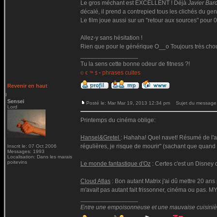
Le gros méchant est EXCELLENT ! Déjà
Javier Ba
décalé, il prend a contrepied tous les clichés du gen
Le film joue aussi sur un "retour aux sources" pour 0
Allez-y sans hésitation !
Rien que pour le générique O__o Toujours très chouet
_________________
Tu la sens cette bonne odeur de fitness ?!
-
phrases cultes
© € ™ $
Revenir en haut
Sensei
Posté le: Mar Mar 19, 2013 12:34 pm
Sujet du message
Lord
Printemps du cinéma oblige:
Hansel&Gretel
: Hahaha! Quel navet! Résumé de l'aff
régulières, je risque de mourir" (sachant que quand 
Inscrit le: 07 Oct 2006
Messages: 1993
Localisation: Dans les marais
poitevins
Le monde fantastique d'Oz
: Certes c'est un Disney
Cloud Atlas
: Bon autant Matrix j'ai dû mettre 20 ans
m'avait pas autant fait frissonner, cinéma ou pas. 
_________________
Entre une empoisonneuse et une mauvaise cuisinière 