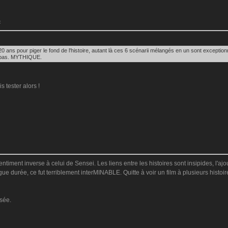
:
20 ans pour piger le fond de l'histoire, autant là ces 6 scénarii mélangés en un sont exception
ou pas. MYTHIQUE.
 tester alors !
 sentiment inverse à celui de Sensei. Les liens entre les histoires sont insipides, l'
gue durée, ce fut terriblement interMINABLE. Quitte à voir un film à plusieurs histoi
sée.