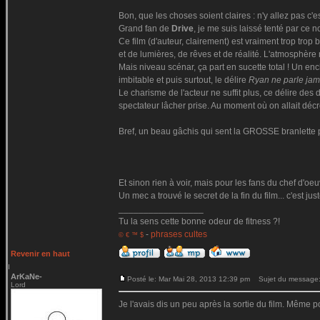
Bon, que les choses soient claires : n'y allez pas c'e
Grand fan de
Drive
, je me suis laissé tenté par ce 
Ce film (d'auteur, clairement) est vraiment trop tro
et de lumières, de rêves et de réalité. L'atmosphère
Mais niveau scénar, ça part en sucette total ! Un 
imbitable et puis surtout, le délire
Ryan ne parle jam
Le charisme de l'acteur ne suffit plus, ce délire des d
spectateur lâcher prise. Au moment où on allait dé
Bref, un beau gâchis qui sent la GROSSE branlette po
Et sinon rien à voir, mais pour les fans du chef d'oe
Un mec a trouvé le secret de la fin du film... c'est jus
_________________
Tu la sens cette bonne odeur de fitness ?!
-
phrases cultes
© € ™ $
Revenir en haut
ArKaNe-
Posté le: Mar Mai 28, 2013 12:39 pm
Sujet du message
Lord
Je l'avais dis un peu après la sortie du film. Même po
_________________