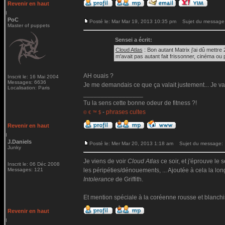
Revenir en haut
PoC
Posté le: Mar Mar 19, 2013 10:35 pm
Sujet du message
Master of puppets
Sensei a écrit:
Cloud Atlas
: Bon autant Matrix j'ai dû mettre 
m'avait pas autant fait frissonner, cinéma 
AH ouais ?
Inscrit le: 16 Mai 2004
Messages: 6636
Je me demandais ce que ça valait justement... Je vais
Localisation: Paris
_________________
Tu la sens cette bonne odeur de fitness ?!
-
phrases cultes
© € ™ $
Revenir en haut
J.Daniels
Posté le: Mer Mar 20, 2013 1:18 am
Sujet du message:
Junky
Je viens de voir
Cloud Atlas
ce soir, et j'éprouve le
Inscrit le: 06 Déc 2008
Messages: 121
les péripéties/dénouements, ... Ajoutée à cela la lon
Intolerance
de Griffith.
Et mention spéciale à la coréenne rousse et blanchi
Revenir en haut