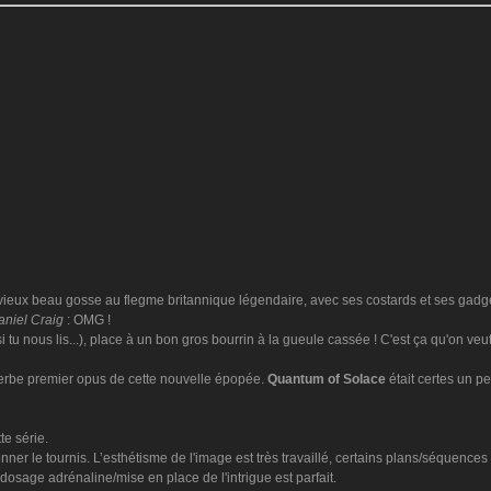
eux beau gosse au flegme britannique légendaire, avec ses costards et ses gadgets 
aniel Craig
: OMG !
i tu nous lis...), place à un bon gros bourrin à la gueule cassée ! C'est ça qu'on veut
erbe premier opus de cette nouvelle épopée.
Quantum of Solace
était certes un pe
te série.
er le tournis. L’esthétisme de l'image est très travaillé, certains plans/séquences
osage adrénaline/mise en place de l'intrigue est parfait.