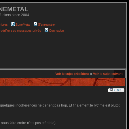
NEMETAL
fuckers since 2004 +
mbres
ZoneMetal
S'enregistrer
 vérifier ses messages privés
Connexion
Voir le sujet précédent
::
Voir le sujet suivant
s quelques incohérences ne gênent pas trop. Et finalement le rythme est plutôt
nous faire croire n'est pas crédible)