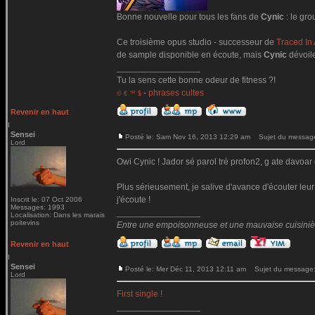
Bonne nouvelle pour tous les fans de
Cynic
: le gro
Ce troisième opus studio - successeur de
Traced In 
de sample disponible en écoute, mais
Cynic
dévoile
_________________
Tu la sens cette bonne odeur de fitness ?!
-
phrases cultes
© € ™ $
Revenir en haut
Sensei
Posté le: Sam Nov 16, 2013 12:29 am
Sujet du messag
Lord
Owi Cynic ! Jador sé parol tré profon2, g ate davoar 
Plus sérieusement, je salive d'avance d'écouter leu
j'écoute !
Inscrit le: 07 Oct 2006
Messages: 1993
_________________
Localisation: Dans les marais
poitevins
Entre une empoisonneuse et une mauvaise cuisinière 
Revenir en haut
Sensei
Posté le: Mer Déc 11, 2013 12:11 am
Sujet du message
Lord
First single !
_________________