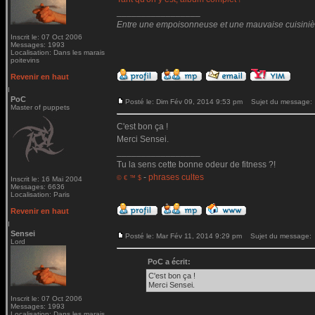
_________________
Entre une empoisonneuse et une mauvaise cuisinière 
Inscrit le: 07 Oct 2006
Messages: 1993
Localisation: Dans les marais
poitevins
Revenir en haut
PoC
Posté le: Dim Fév 09, 2014 9:53 pm
Sujet du message:
Master of puppets
C'est bon ça !
Merci Sensei.
_________________
Tu la sens cette bonne odeur de fitness ?!
-
phrases cultes
© € ™ $
Inscrit le: 16 Mai 2004
Messages: 6636
Localisation: Paris
Revenir en haut
Sensei
Posté le: Mar Fév 11, 2014 9:29 pm
Sujet du message:
Lord
PoC a écrit:
C'est bon ça !
Merci Sensei.
Inscrit le: 07 Oct 2006
Messages: 1993
Localisation: Dans les marais