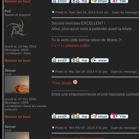
Revenir en haut
PoC
Posté le: Sam Jan 18, 2014 9:24 am
Sujet du message:
Master of puppets
Second morceau EXCELLENT !
Allez, plus qu'un mois à patienter avant la totale...
_________________
Tu la sens cette bonne odeur de fitness ?!
-
phrases cultes
© € ™ $
Inscrit le: 16 Mai 2004
Messages: 6636
Localisation: Paris
Revenir en haut
Sensei
Posté le: Mar Jan 28, 2014 6:32 pm
Sujet du message:
Lord
Third Single
_________________
Entre une empoisonneuse et une mauvaise cuisinière 
Inscrit le: 07 Oct 2006
Messages: 1993
Localisation: Dans les marais
poitevins
Revenir en haut
Sensei
Posté le: Ven Fév 07, 2014 2:11 pm
Sujet du message:
Lord
Tant qu'on y est, album complet !