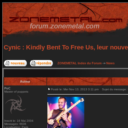
Cynic : Kindly Bent To Free Us, leur nouv
ZONEMETAL Index du Forum
->
News
Auteur
PoC
Posté le: Mer Nov 13, 2013 3:11 pm
Sujet du message: Cy
Master of puppets
Inscrit le: 16 Mai 2004
Messages: 6636
Localisation: Paris