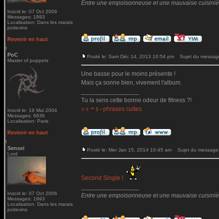
Entre une empoisonneuse et une mauvaise cuisinière 
Inscrit le: 07 Oct 2006
Messages: 1993
Localisation: Dans les marais
poitevins
Revenir en haut
PoC
Posté le: Sam Déc 14, 2013 10:54 pm
Sujet du messag
Master of puppets
Une basse pour le moins présente !
Mais ça sonne bien, vivement l'album.
_________________
Tu la sens cette bonne odeur de fitness ?!
-
phrases cultes
© € ™ $
Inscrit le: 16 Mai 2004
Messages: 6636
Localisation: Paris
Revenir en haut
Sensei
Posté le: Mer Jan 15, 2014 10:45 am
Sujet du message
Lord
Second Single !
_________________
Inscrit le: 07 Oct 2006
Entre une empoisonneuse et une mauvaise cuisinière 
Messages: 1993
Localisation: Dans les marais
poitevins