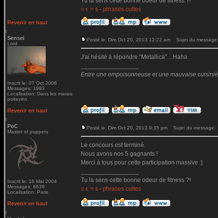
Tu la sens cette bonne odeur de fitness ?!
-
phrases cultes
© € ™ $
Revenir en haut
Sensei
Posté le: Dim Oct 20, 2013 12:22 am
Sujet du message
Lord
J'ai hésité à répondre "Metallica"... Haha
_________________
Entre une empoisonneuse et une mauvaise cuisinière 
Inscrit le: 07 Oct 2006
Messages: 1993
Localisation: Dans les marais
poitevins
Revenir en haut
PoC
Posté le: Dim Oct 20, 2013 9:35 pm
Sujet du message:
Master of puppets
Le concours est terminé.
Nous avons nos 5 gagnants !
Merci à tous pour cette participation massive :]
_________________
Tu la sens cette bonne odeur de fitness ?!
Inscrit le: 16 Mai 2004
Messages: 6636
-
phrases cultes
© € ™ $
Localisation: Paris
Revenir en haut