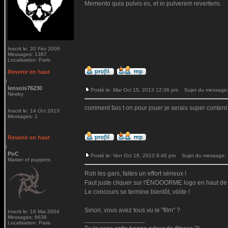
Memento quia pulvis es, et in pulverem reverteris.
Inscrit le: 20 Fév 2006
Messages: 1367
Localisation: Paris
Revenir en haut
lensois76230
Posté le: Mar Oct 15, 2013 12:36 pm
Sujet du message: 
Newby
comment fais t on pour jouer je serais super content
Inscrit le: 14 Oct 2013
Messages: 1
Revenir en haut
PoC
Posté le: Ven Oct 18, 2013 9:46 pm
Sujet du message:
Master of puppets
Roh les gars, faites un effort sérieux !
Faut juste cliquer sur l'ÉNOOORME logo en haut de t
Le concours se termine bientôt, viiiite !
Sinon, vous avez tous vu le "film" ?
Inscrit le: 16 Mai 2004
Messages: 6636
_________________
Localisation: Paris