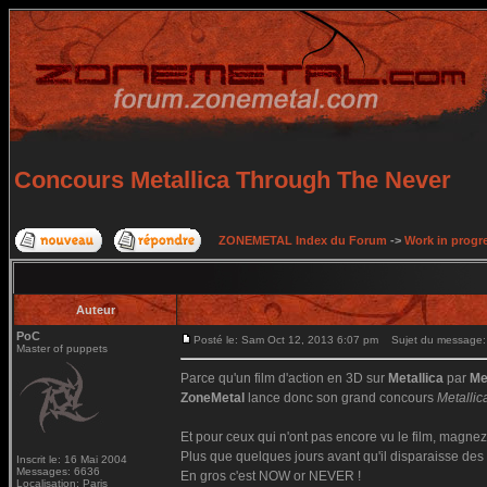
Concours Metallica Through The Never
ZONEMETAL Index du Forum
->
Work in progr
Auteur
PoC
Posté le: Sam Oct 12, 2013 6:07 pm
Sujet du message: 
Master of puppets
Parce qu'un film d'action en 3D sur
Metallica
par
Me
ZoneMetal
lance donc son grand concours
Metalli
Et pour ceux qui n'ont pas encore vu le film, magnez
Plus que quelques jours avant qu'il disparaisse des 
Inscrit le: 16 Mai 2004
Messages: 6636
En gros c'est NOW or NEVER !
Localisation: Paris