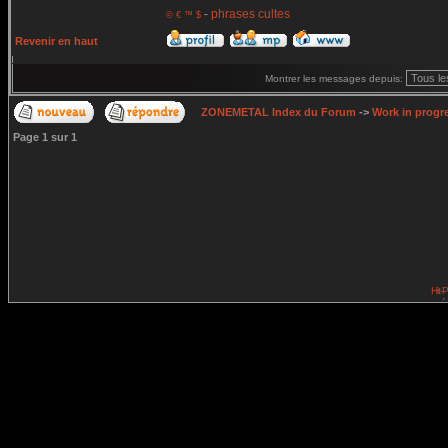
-
phrases cultes
© € ™ $
Revenir en haut
Montrer les messages depuis:
ZONEMETAL Index du Forum
->
Work in progr
Page
1
sur
1