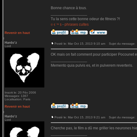
Bonne chance à tous.
_________________
Tu la sens cette bonne odeur de fitness ?!
-
phrases cultes
© € ™ $
Revenir en haut
Hardo'z
Posté le: Mar Oct 15, 2013 9:10 am
Sujet du message:
Lord
OK mais on fait comment pour participer Pocounet en
_________________
Memento quia pulvis es, et in pulverem reverteris.
Inscrit le: 20 Fév 2006
Messages: 1367
Localisation: Paris
Revenir en haut
Hardo'z
Posté le: Mar Oct 15, 2013 9:21 am
Sujet du message:
Lord
Cherche pas, le film a dû me griller les neurones hier.
_________________