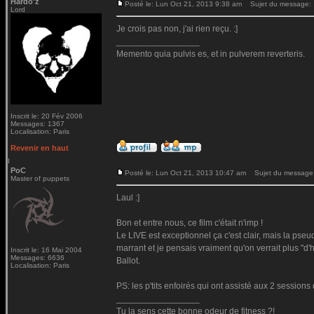
Hardo'z
Posté le: Lun Oct 21, 2013 9:38 am
Sujet du message:
Lord
Je crois pas non, j'ai rien reçu. :]
_________________
Memento quia pulvis es, et in pulverem reverteris.
Inscrit le: 20 Fév 2006
Messages: 1367
Localisation: Paris
Revenir en haut
PoC
Posté le: Lun Oct 21, 2013 10:47 am
Sujet du message
Master of puppets
Laul :]
Bon et entre nous, ce film c'était n'imp !
Le LIVE est exceptionnel ça c'est clair, mais la pse
marrant et je pensais vraiment qu'on verrait plus "d'h
Inscrit le: 16 Mai 2004
Messages: 6636
Ballot.
Localisation: Paris
PS: les p'tits enfoirés qui ont assisté aux 2 session
_________________
Tu la sens cette bonne odeur de fitness ?!