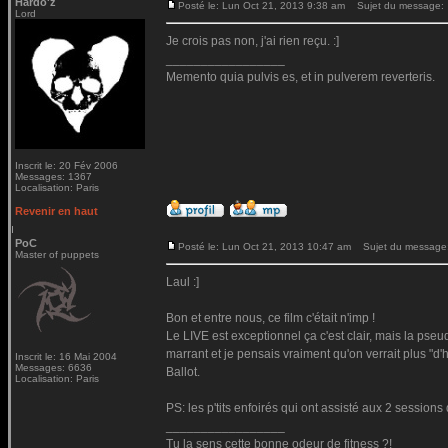
Hardo'z
Posté le: Lun Oct 21, 2013 9:38 am
Sujet du message:
Lord
Je crois pas non, j'ai rien reçu. :]
_________________
Memento quia pulvis es, et in pulverem reverteris.
Inscrit le: 20 Fév 2006
Messages: 1367
Localisation: Paris
Revenir en haut
PoC
Posté le: Lun Oct 21, 2013 10:47 am
Sujet du message
Master of puppets
Laul :]
Bon et entre nous, ce film c'était n'imp !
Le LIVE est exceptionnel ça c'est clair, mais la pse
marrant et je pensais vraiment qu'on verrait plus "d'h
Inscrit le: 16 Mai 2004
Messages: 6636
Ballot.
Localisation: Paris
PS: les p'tits enfoirés qui ont assisté aux 2 session
_________________
Tu la sens cette bonne odeur de fitness ?!