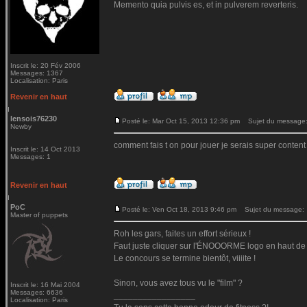
Memento quia pulvis es, et in pulverem reverteris.
Inscrit le: 20 Fév 2006
Messages: 1367
Localisation: Paris
Revenir en haut
lensois76230
Posté le: Mar Oct 15, 2013 12:36 pm
Sujet du message: 
Newby
comment fais t on pour jouer je serais super content
Inscrit le: 14 Oct 2013
Messages: 1
Revenir en haut
PoC
Posté le: Ven Oct 18, 2013 9:46 pm
Sujet du message:
Master of puppets
Roh les gars, faites un effort sérieux !
Faut juste cliquer sur l'ÉNOOORME logo en haut de t
Le concours se termine bientôt, viiiite !
Sinon, vous avez tous vu le "film" ?
Inscrit le: 16 Mai 2004
Messages: 6636
_________________
Localisation: Paris