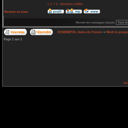
-
phrases cultes
© € ™ $
Revenir en haut
Montrer les messages depuis:
ZONEMETAL Index du Forum
->
Work in progr
Page
1
sur
1