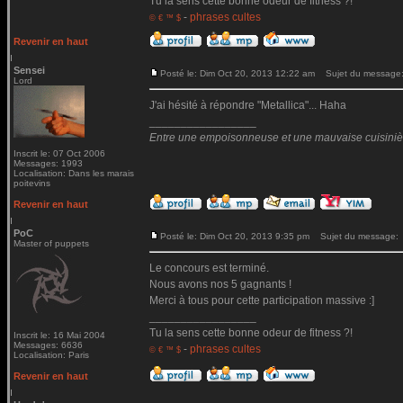
Tu la sens cette bonne odeur de fitness ?!
-
phrases cultes
© € ™ $
Revenir en haut
Sensei
Posté le: Dim Oct 20, 2013 12:22 am
Sujet du message
Lord
J'ai hésité à répondre "Metallica"... Haha
_________________
Entre une empoisonneuse et une mauvaise cuisinière 
Inscrit le: 07 Oct 2006
Messages: 1993
Localisation: Dans les marais
poitevins
Revenir en haut
PoC
Posté le: Dim Oct 20, 2013 9:35 pm
Sujet du message:
Master of puppets
Le concours est terminé.
Nous avons nos 5 gagnants !
Merci à tous pour cette participation massive :]
_________________
Tu la sens cette bonne odeur de fitness ?!
Inscrit le: 16 Mai 2004
Messages: 6636
-
phrases cultes
© € ™ $
Localisation: Paris
Revenir en haut