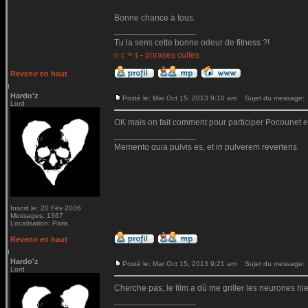
Bonne chance à tous.
_________________
Tu la sens cette bonne odeur de fitness ?!
-
phrases cultes
© € ™ $
Revenir en haut
Hardo'z
Posté le: Mar Oct 15, 2013 9:10 am
Sujet du message:
Lord
OK mais on fait comment pour participer Pocounet en
_________________
Memento quia pulvis es, et in pulverem reverteris.
Inscrit le: 20 Fév 2006
Messages: 1367
Localisation: Paris
Revenir en haut
Hardo'z
Posté le: Mar Oct 15, 2013 9:21 am
Sujet du message:
Lord
Cherche pas, le film a dû me griller les neurones hier.
_________________