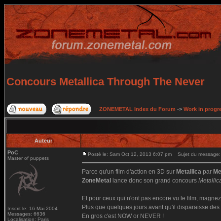
Concours Metallica Through The Never
ZONEMETAL Index du Forum
->
Work in progr
Auteur
PoC
Posté le: Sam Oct 12, 2013 6:07 pm
Sujet du message: 
Master of puppets
Parce qu'un film d'action en 3D sur
Metallica
par
Me
ZoneMetal
lance donc son grand concours
Metalli
Et pour ceux qui n'ont pas encore vu le film, magnez
Plus que quelques jours avant qu'il disparaisse des 
Inscrit le: 16 Mai 2004
Messages: 6636
En gros c'est NOW or NEVER !
Localisation: Paris