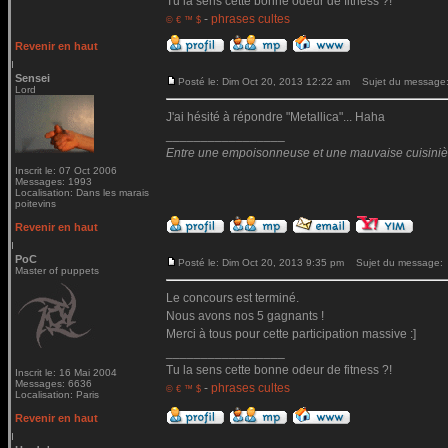
Tu la sens cette bonne odeur de fitness ?!
-
phrases cultes
© € ™ $
Revenir en haut
Sensei
Posté le: Dim Oct 20, 2013 12:22 am
Sujet du message
Lord
J'ai hésité à répondre "Metallica"... Haha
_________________
Entre une empoisonneuse et une mauvaise cuisinière 
Inscrit le: 07 Oct 2006
Messages: 1993
Localisation: Dans les marais
poitevins
Revenir en haut
PoC
Posté le: Dim Oct 20, 2013 9:35 pm
Sujet du message:
Master of puppets
Le concours est terminé.
Nous avons nos 5 gagnants !
Merci à tous pour cette participation massive :]
_________________
Tu la sens cette bonne odeur de fitness ?!
Inscrit le: 16 Mai 2004
Messages: 6636
-
phrases cultes
© € ™ $
Localisation: Paris
Revenir en haut