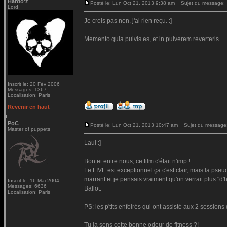
Hardo'z
Posté le: Lun Oct 21, 2013 9:38 am
Sujet du message:
Lord
Je crois pas non, j'ai rien reçu. :]
_________________
Memento quia pulvis es, et in pulverem reverteris.
Inscrit le: 20 Fév 2006
Messages: 1367
Localisation: Paris
Revenir en haut
PoC
Posté le: Lun Oct 21, 2013 10:47 am
Sujet du message
Master of puppets
Laul :]
Bon et entre nous, ce film c'était n'imp !
Le LIVE est exceptionnel ça c'est clair, mais la pse
marrant et je pensais vraiment qu'on verrait plus "d'h
Inscrit le: 16 Mai 2004
Messages: 6636
Ballot.
Localisation: Paris
PS: les p'tits enfoirés qui ont assisté aux 2 session
_________________
Tu la sens cette bonne odeur de fitness ?!