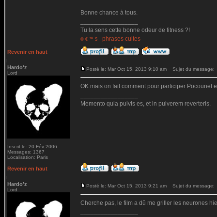
Bonne chance à tous.
_________________
Tu la sens cette bonne odeur de fitness ?!
-
phrases cultes
© € ™ $
Revenir en haut
Hardo'z
Posté le: Mar Oct 15, 2013 9:10 am
Sujet du message:
Lord
OK mais on fait comment pour participer Pocounet en
_________________
Memento quia pulvis es, et in pulverem reverteris.
Inscrit le: 20 Fév 2006
Messages: 1367
Localisation: Paris
Revenir en haut
Hardo'z
Posté le: Mar Oct 15, 2013 9:21 am
Sujet du message:
Lord
Cherche pas, le film a dû me griller les neurones hier.
_________________