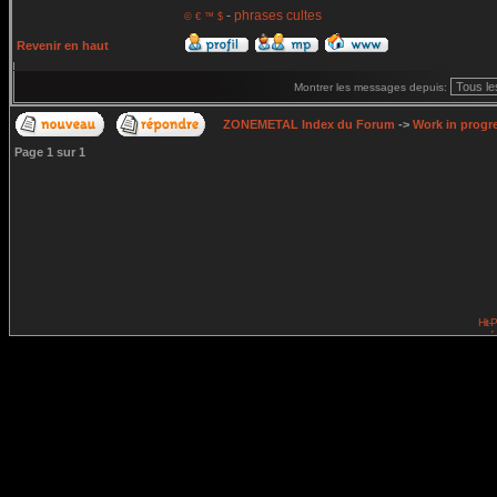
-
phrases cultes
© € ™ $
Revenir en haut
Montrer les messages depuis:
ZONEMETAL Index du Forum
->
Work in progr
Page
1
sur
1