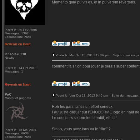
Memento quia pulvis es, et in pulverem reverteris.
Inscrit le: 20 Fév 2006
Messages: 1367
Localisation: Paris
Revenir en haut
lensois76230
Posté le: Mar Oct 15, 2013 12:36 pm
Sujet du message: 
Newby
comment fais t on pour jouer je serais super content
Inscrit le: 14 Oct 2013
Messages: 1
Revenir en haut
PoC
Posté le: Ven Oct 18, 2013 9:46 pm
Sujet du message:
Master of puppets
Roh les gars, faites un effort sérieux !
Faut juste cliquer sur l'ÉNOOORME logo en haut de t
Le concours se termine bientôt, viiiite !
Sinon, vous avez tous vu le "film" ?
Inscrit le: 16 Mai 2004
Messages: 6636
_________________
Localisation: Paris