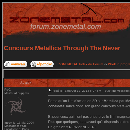
Concours Metallica Through The Never
ZONEMETAL Index du Forum
->
Work in progr
Auteur
PoC
Posté le: Sam Oct 12, 2013 6:07 pm
Sujet du message: 
Master of puppets
Parce qu'un film d'action en 3D sur
Metallica
par
Me
ZoneMetal
lance donc son grand concours
Metalli
Et pour ceux qui n'ont pas encore vu le film, magnez
Plus que quelques jours avant qu'il disparaisse des 
Inscrit le: 16 Mai 2004
Messages: 6636
En gros c'est NOW or NEVER !
Localisation: Paris