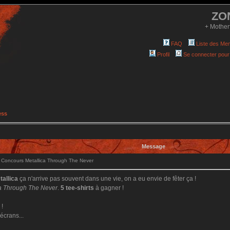
ZO
+ Mother
FAQ
Liste des Me
Profil
Se connecter pour
ess
Message
Concours Metallica Through The Never
tallica
ça n'arrive pas souvent dans une vie, on a eu envie de fêter ça !
ca Through The Never
.
5 tee-shirts
à gagner !
 !
écrans...