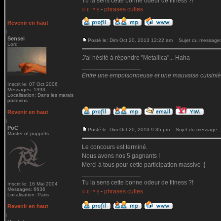
Tu la sens cette bonne odeur de fitness ?!
-
phrases cultes
© € ™ $
Revenir en haut
Sensei
Posté le: Dim Oct 20, 2013 12:22 am
Sujet du message
Lord
J'ai hésité à répondre "Metallica"... Haha
_________________
Entre une empoisonneuse et une mauvaise cuisinière 
Inscrit le: 07 Oct 2006
Messages: 1993
Localisation: Dans les marais
poitevins
Revenir en haut
PoC
Posté le: Dim Oct 20, 2013 9:35 pm
Sujet du message:
Master of puppets
Le concours est terminé.
Nous avons nos 5 gagnants !
Merci à tous pour cette participation massive :]
_________________
Tu la sens cette bonne odeur de fitness ?!
Inscrit le: 16 Mai 2004
Messages: 6636
-
phrases cultes
© € ™ $
Localisation: Paris
Revenir en haut