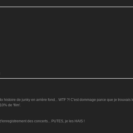
:
do histoire de junky en arrière fond... WTF ?! C'est dommage parce que je trouvais l
10% de 'film'.
s d'enregistrement des concerts... PUTES, je les HAIS !