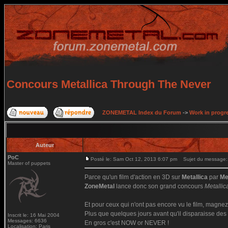
Concours Metallica Through The Never
ZONEMETAL Index du Forum
->
Work in progr
Auteur
PoC
Posté le: Sam Oct 12, 2013 6:07 pm
Sujet du message: 
Master of puppets
Parce qu'un film d'action en 3D sur
Metallica
par
Me
ZoneMetal
lance donc son grand concours
Metalli
Et pour ceux qui n'ont pas encore vu le film, magnez
Plus que quelques jours avant qu'il disparaisse des 
Inscrit le: 16 Mai 2004
Messages: 6636
En gros c'est NOW or NEVER !
Localisation: Paris