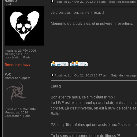
Hardo'z
Posté le: Lun Oct 21, 2013 9:38 am
Sujet du message:
Lord
Je crois pas non, j'ai rien reçu. :]
_________________
Memento quia pulvis es, et in pulverem reverteris.
Inscrit le: 20 Fév 2006
Messages: 1367
Localisation: Paris
Revenir en haut
PoC
Posté le: Lun Oct 21, 2013 10:47 am
Sujet du message
Master of puppets
Laul :]
Bon et entre nous, ce film c'était n'imp !
Le LIVE est exceptionnel ça c'est clair, mais la pseu
concert. Là c'est l'inverse, on est à 90% de scène et 
Inscrit le: 16 Mai 2004
Messages: 6636
Ballot.
Localisation: Paris
PS: les p'tits enfoirés qui ont assisté aux 2 session
_________________
Tu la sens cette bonne odeur de fitness ?!