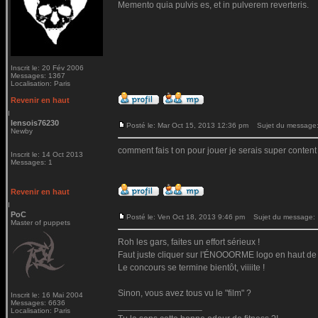
Memento quia pulvis es, et in pulverem reverteris.
Inscrit le: 20 Fév 2006
Messages: 1367
Localisation: Paris
Revenir en haut
lensois76230
Posté le: Mar Oct 15, 2013 12:36 pm
Sujet du message: 
Newby
comment fais t on pour jouer je serais super content
Inscrit le: 14 Oct 2013
Messages: 1
Revenir en haut
PoC
Posté le: Ven Oct 18, 2013 9:46 pm
Sujet du message:
Master of puppets
Roh les gars, faites un effort sérieux !
Faut juste cliquer sur l'ÉNOOORME logo en haut de t
Le concours se termine bientôt, viiiite !
Sinon, vous avez tous vu le "film" ?
Inscrit le: 16 Mai 2004
Messages: 6636
_________________
Localisation: Paris