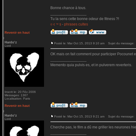
Bonne chance à tous.
_________________
Tu la sens cette bonne odeur de fitness ?!
-
phrases cultes
© € ™ $
Revenir en haut
Hardo'z
Posté le: Mar Oct 15, 2013 9:10 am
Sujet du message:
Lord
OK mais on fait comment pour participer Pocounet en
_________________
Memento quia pulvis es, et in pulverem reverteris.
Inscrit le: 20 Fév 2006
Messages: 1367
Localisation: Paris
Revenir en haut
Hardo'z
Posté le: Mar Oct 15, 2013 9:21 am
Sujet du message:
Lord
Cherche pas, le film a dû me griller les neurones hier.
_________________