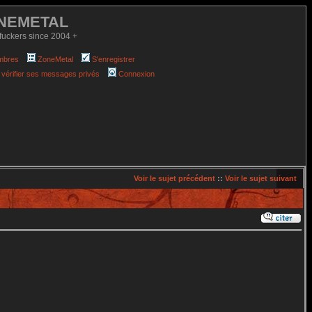
NEMETAL
fuckers since 2004 +
mbres
ZoneMetal
S'enregistrer
 vérifier ses messages privés
Connexion
Voir le sujet précédent
::
Voir le sujet suivant