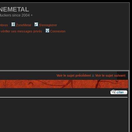
NEMETAL
fuckers since 2004 +
mbres
ZoneMetal
S'enregistrer
 vérifier ses messages privés
Connexion
Voir le sujet précédent
::
Voir le sujet suivant