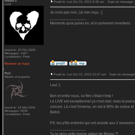
Hardo'z
Posté le: Lun Oct 21, 2013 9:38 am
Sujet du message:
Lord
Je crois pas non, j'ai rien reçu. :]
_________________
Memento quia pulvis es, et in pulverem reverteris.
Inscrit le: 20 Fév 2006
Messages: 1367
Localisation: Paris
Revenir en haut
PoC
Posté le: Lun Oct 21, 2013 10:47 am
Sujet du message
Master of puppets
Laul :]
Bon et entre nous, ce film c'était n'imp !
Le LIVE est exceptionnel ça c'est clair, mais la pseu
concert. Là c'est l'inverse, on est à 90% de scène et 
Inscrit le: 16 Mai 2004
Messages: 6636
Ballot.
Localisation: Paris
PS: les p'tits enfoirés qui ont assisté aux 2 session
_________________
Tu la sens cette bonne odeur de fitness ?!