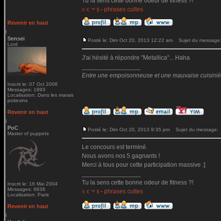
Tu la sens cette bonne odeur de fitness ?!
-
phrases cultes
© € ™ $
Revenir en haut
Sensei
Posté le: Dim Oct 20, 2013 12:22 am
Sujet du message
Lord
J'ai hésité à répondre "Metallica"... Haha
_________________
Entre une empoisonneuse et une mauvaise cuisinière 
Inscrit le: 07 Oct 2006
Messages: 1993
Localisation: Dans les marais
poitevins
Revenir en haut
PoC
Posté le: Dim Oct 20, 2013 9:35 pm
Sujet du message:
Master of puppets
Le concours est terminé.
Nous avons nos 5 gagnants !
Merci à tous pour cette participation massive :]
_________________
Tu la sens cette bonne odeur de fitness ?!
Inscrit le: 16 Mai 2004
Messages: 6636
-
phrases cultes
© € ™ $
Localisation: Paris
Revenir en haut