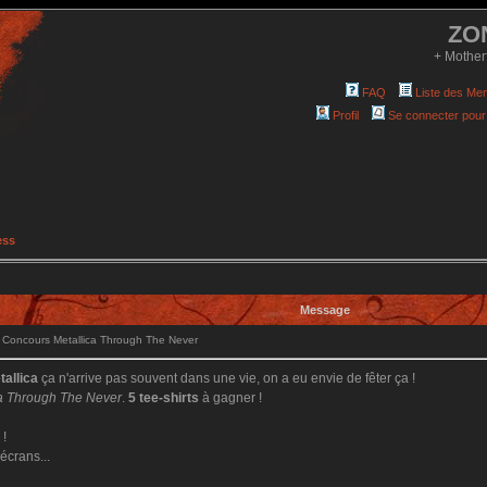
ZO
+ Mother
FAQ
Liste des Me
Profil
Se connecter pour
ess
Message
Concours Metallica Through The Never
tallica
ça n'arrive pas souvent dans une vie, on a eu envie de fêter ça !
ca Through The Never
.
5 tee-shirts
à gagner !
 !
écrans...