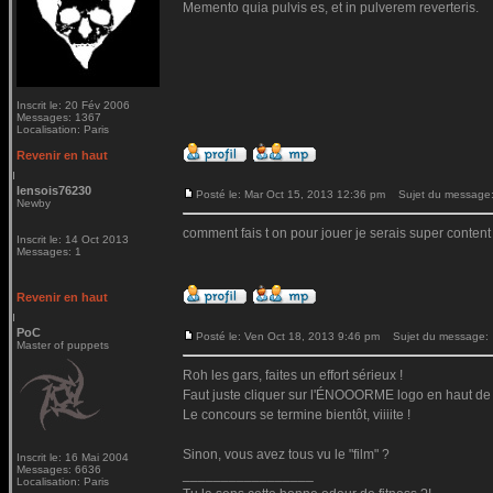
Memento quia pulvis es, et in pulverem reverteris.
Inscrit le: 20 Fév 2006
Messages: 1367
Localisation: Paris
Revenir en haut
lensois76230
Posté le: Mar Oct 15, 2013 12:36 pm
Sujet du message: 
Newby
comment fais t on pour jouer je serais super content
Inscrit le: 14 Oct 2013
Messages: 1
Revenir en haut
PoC
Posté le: Ven Oct 18, 2013 9:46 pm
Sujet du message:
Master of puppets
Roh les gars, faites un effort sérieux !
Faut juste cliquer sur l'ÉNOOORME logo en haut de t
Le concours se termine bientôt, viiiite !
Sinon, vous avez tous vu le "film" ?
Inscrit le: 16 Mai 2004
Messages: 6636
_________________
Localisation: Paris