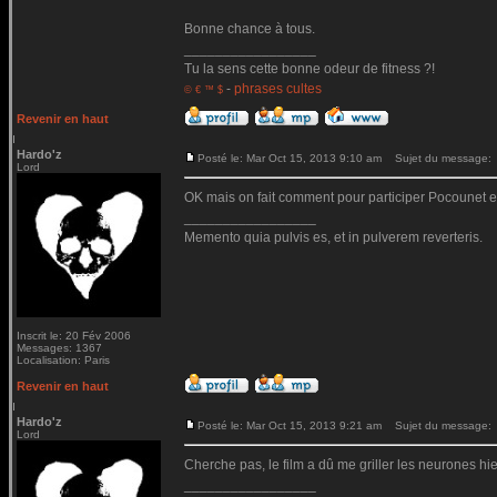
Bonne chance à tous.
_________________
Tu la sens cette bonne odeur de fitness ?!
-
phrases cultes
© € ™ $
Revenir en haut
Hardo'z
Posté le: Mar Oct 15, 2013 9:10 am
Sujet du message:
Lord
OK mais on fait comment pour participer Pocounet en
_________________
Memento quia pulvis es, et in pulverem reverteris.
Inscrit le: 20 Fév 2006
Messages: 1367
Localisation: Paris
Revenir en haut
Hardo'z
Posté le: Mar Oct 15, 2013 9:21 am
Sujet du message:
Lord
Cherche pas, le film a dû me griller les neurones hier.
_________________