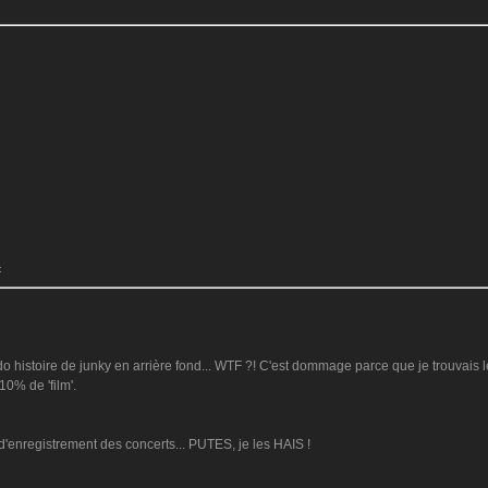
:
do histoire de junky en arrière fond... WTF ?! C'est dommage parce que je trouvais l
10% de 'film'.
s d'enregistrement des concerts... PUTES, je les HAIS !