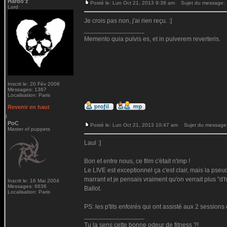
Hardo'z
Posté le: Lun Oct 21, 2013 9:38 am
Sujet du message:
Lord
Je crois pas non, j'ai rien reçu. :]
_________________
Memento quia pulvis es, et in pulverem reverteris.
Inscrit le: 20 Fév 2006
Messages: 1367
Localisation: Paris
Revenir en haut
PoC
Posté le: Lun Oct 21, 2013 10:47 am
Sujet du message
Master of puppets
Laul :]
Bon et entre nous, ce film c'était n'imp !
Le LIVE est exceptionnel ça c'est clair, mais la pse
marrant et je pensais vraiment qu'on verrait plus "d'h
Inscrit le: 16 Mai 2004
Messages: 6636
Ballot.
Localisation: Paris
PS: les p'tits enfoirés qui ont assisté aux 2 session
_________________
Tu la sens cette bonne odeur de fitness ?!