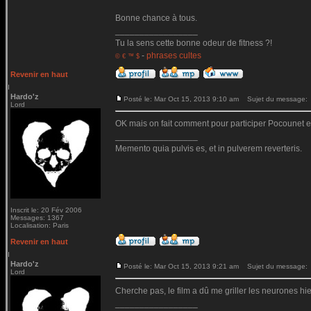
Bonne chance à tous.
_________________
Tu la sens cette bonne odeur de fitness ?!
-
phrases cultes
© € ™ $
Revenir en haut
Hardo'z
Posté le: Mar Oct 15, 2013 9:10 am
Sujet du message:
Lord
OK mais on fait comment pour participer Pocounet en
_________________
Memento quia pulvis es, et in pulverem reverteris.
Inscrit le: 20 Fév 2006
Messages: 1367
Localisation: Paris
Revenir en haut
Hardo'z
Posté le: Mar Oct 15, 2013 9:21 am
Sujet du message:
Lord
Cherche pas, le film a dû me griller les neurones hier.
_________________