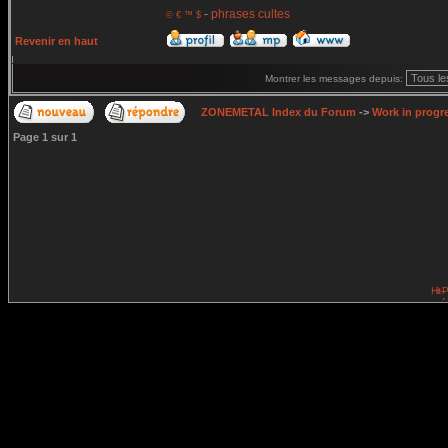
-
phrases cultes
© € ™ $
Revenir en haut
Montrer les messages depuis:
ZONEMETAL Index du Forum
->
Work in progr
Page
1
sur
1