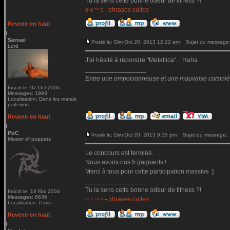
Tu la sens cette bonne odeur de fitness ?!
-
phrases cultes
© € ™ $
Revenir en haut
Sensei
Posté le: Dim Oct 20, 2013 12:22 am
Sujet du message
Lord
J'ai hésité à répondre "Metallica"... Haha
_________________
Entre une empoisonneuse et une mauvaise cuisinière 
Inscrit le: 07 Oct 2006
Messages: 1993
Localisation: Dans les marais
poitevins
Revenir en haut
PoC
Posté le: Dim Oct 20, 2013 9:35 pm
Sujet du message:
Master of puppets
Le concours est terminé.
Nous avons nos 5 gagnants !
Merci à tous pour cette participation massive :]
_________________
Tu la sens cette bonne odeur de fitness ?!
Inscrit le: 16 Mai 2004
Messages: 6636
-
phrases cultes
© € ™ $
Localisation: Paris
Revenir en haut