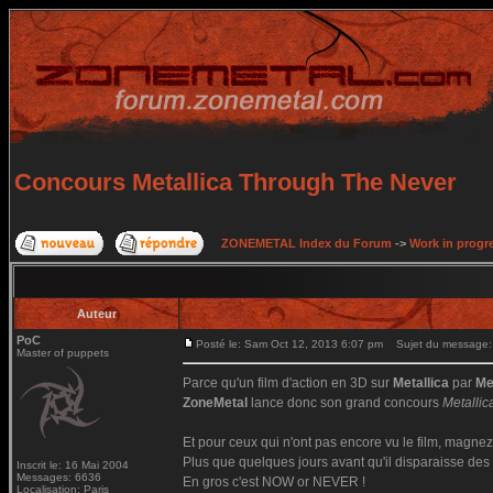
Concours Metallica Through The Never
ZONEMETAL Index du Forum
->
Work in progr
Auteur
PoC
Posté le: Sam Oct 12, 2013 6:07 pm
Sujet du message: 
Master of puppets
Parce qu'un film d'action en 3D sur
Metallica
par
Me
ZoneMetal
lance donc son grand concours
Metalli
Et pour ceux qui n'ont pas encore vu le film, magnez
Plus que quelques jours avant qu'il disparaisse des 
Inscrit le: 16 Mai 2004
Messages: 6636
En gros c'est NOW or NEVER !
Localisation: Paris