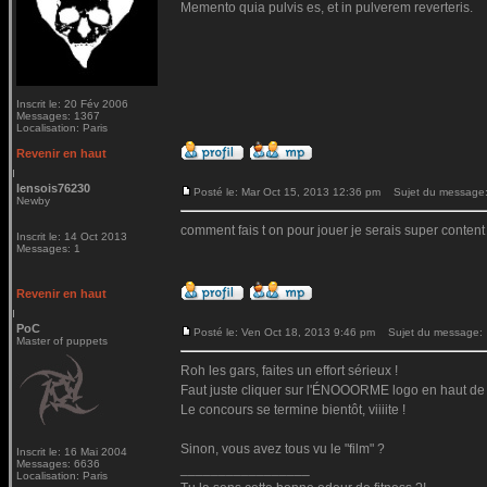
Memento quia pulvis es, et in pulverem reverteris.
Inscrit le: 20 Fév 2006
Messages: 1367
Localisation: Paris
Revenir en haut
lensois76230
Posté le: Mar Oct 15, 2013 12:36 pm
Sujet du message: 
Newby
comment fais t on pour jouer je serais super content
Inscrit le: 14 Oct 2013
Messages: 1
Revenir en haut
PoC
Posté le: Ven Oct 18, 2013 9:46 pm
Sujet du message:
Master of puppets
Roh les gars, faites un effort sérieux !
Faut juste cliquer sur l'ÉNOOORME logo en haut de t
Le concours se termine bientôt, viiiite !
Sinon, vous avez tous vu le "film" ?
Inscrit le: 16 Mai 2004
Messages: 6636
_________________
Localisation: Paris