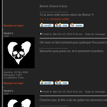
Bonne chance à tous.
_________________
Tu la sens cette bonne odeur de fitness ?!
-
phrases cultes
© € ™ $
Revenir en haut
Hardo'z
Posté le: Mar Oct 15, 2013 9:10 am
Sujet du message:
Lord
OK mais on fait comment pour participer Pocounet en
_________________
Memento quia pulvis es, et in pulverem reverteris.
Inscrit le: 20 Fév 2006
Messages: 1367
Localisation: Paris
Revenir en haut
Hardo'z
Posté le: Mar Oct 15, 2013 9:21 am
Sujet du message:
Lord
Cherche pas, le film a dû me griller les neurones hier.
_________________