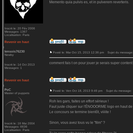
Memento quia pulvis es, et in pulverem reverteris.
Inscrit le: 20 Fév 2006
Messages: 1367
Localisation: Paris
Revenir en haut
lensois76230
Posté le: Mar Oct 15, 2013 12:36 pm
Sujet du message: 
Newby
comment fais t on pour jouer je serais super content
Inscrit le: 14 Oct 2013
Messages: 1
Revenir en haut
PoC
Posté le: Ven Oct 18, 2013 9:46 pm
Sujet du message:
Master of puppets
Roh les gars, faites un effort sérieux !
Faut juste cliquer sur l'ÉNOOORME logo en haut de t
Le concours se termine bientôt, viiiite !
Sinon, vous avez tous vu le "film" ?
Inscrit le: 16 Mai 2004
Messages: 6636
_________________
Localisation: Paris