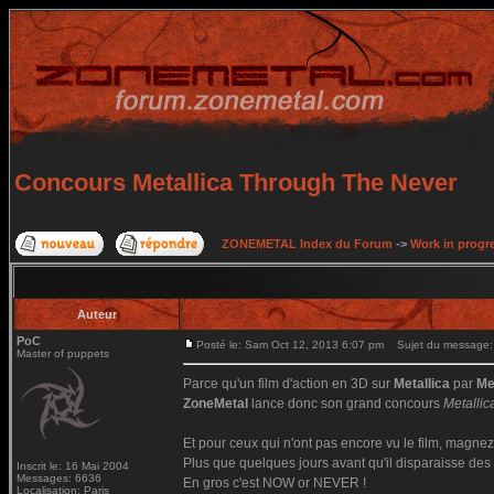
Concours Metallica Through The Never
ZONEMETAL Index du Forum
->
Work in progr
Auteur
PoC
Posté le: Sam Oct 12, 2013 6:07 pm
Sujet du message: 
Master of puppets
Parce qu'un film d'action en 3D sur
Metallica
par
Me
ZoneMetal
lance donc son grand concours
Metalli
Et pour ceux qui n'ont pas encore vu le film, magnez
Plus que quelques jours avant qu'il disparaisse des 
Inscrit le: 16 Mai 2004
Messages: 6636
En gros c'est NOW or NEVER !
Localisation: Paris