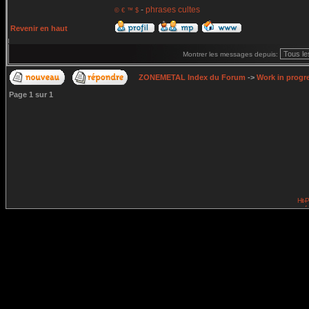
-
phrases cultes
© € ™ $
Revenir en haut
Montrer les messages depuis:
ZONEMETAL Index du Forum
->
Work in progr
Page
1
sur
1