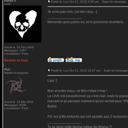
Hardo'z
Posté le: Lun Oct 21, 2013 9:38 am
Sujet du message:
Lord
Je crois pas non, j'ai rien reçu. :]
_________________
Memento quia pulvis es, et in pulverem reverteris.
Inscrit le: 20 Fév 2006
Messages: 1367
Localisation: Paris
Revenir en haut
PoC
Posté le: Lun Oct 21, 2013 10:47 am
Sujet du message
Master of puppets
Laul :]
Bon et entre nous, ce film c'était n'imp !
Le LIVE est exceptionnel ça c'est clair, mais la pse
marrant et je pensais vraiment qu'on verrait plus "d'h
Inscrit le: 16 Mai 2004
Messages: 6636
Ballot.
Localisation: Paris
PS: les p'tits enfoirés qui ont assisté aux 2 session
_________________
Tu la sens cette bonne odeur de fitness ?!