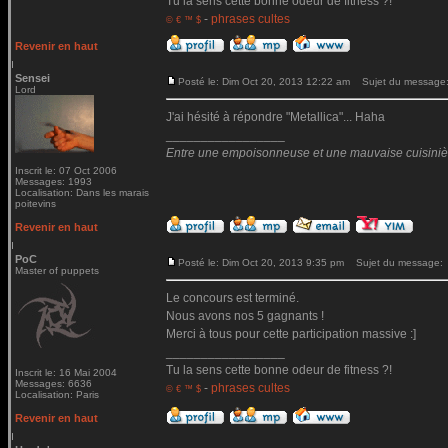
Tu la sens cette bonne odeur de fitness ?!
-
phrases cultes
© € ™ $
Revenir en haut
Sensei
Posté le: Dim Oct 20, 2013 12:22 am
Sujet du message
Lord
J'ai hésité à répondre "Metallica"... Haha
_________________
Entre une empoisonneuse et une mauvaise cuisinière 
Inscrit le: 07 Oct 2006
Messages: 1993
Localisation: Dans les marais
poitevins
Revenir en haut
PoC
Posté le: Dim Oct 20, 2013 9:35 pm
Sujet du message:
Master of puppets
Le concours est terminé.
Nous avons nos 5 gagnants !
Merci à tous pour cette participation massive :]
_________________
Tu la sens cette bonne odeur de fitness ?!
Inscrit le: 16 Mai 2004
Messages: 6636
-
phrases cultes
© € ™ $
Localisation: Paris
Revenir en haut