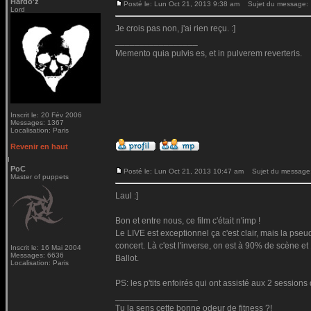
Hardo'z
Posté le: Lun Oct 21, 2013 9:38 am
Sujet du message:
Lord
Je crois pas non, j'ai rien reçu. :]
_________________
Memento quia pulvis es, et in pulverem reverteris.
Inscrit le: 20 Fév 2006
Messages: 1367
Localisation: Paris
Revenir en haut
PoC
Posté le: Lun Oct 21, 2013 10:47 am
Sujet du message
Master of puppets
Laul :]
Bon et entre nous, ce film c'était n'imp !
Le LIVE est exceptionnel ça c'est clair, mais la pseu
concert. Là c'est l'inverse, on est à 90% de scène et 
Inscrit le: 16 Mai 2004
Messages: 6636
Ballot.
Localisation: Paris
PS: les p'tits enfoirés qui ont assisté aux 2 session
_________________
Tu la sens cette bonne odeur de fitness ?!