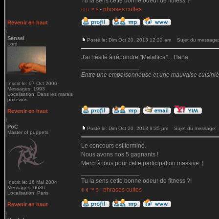
Tu la sens cette bonne odeur de fitness ?!
-
phrases cultes
© € ™ $
Revenir en haut
Sensei
Posté le: Dim Oct 20, 2013 12:22 am
Sujet du message
Lord
J'ai hésité à répondre "Metallica"... Haha
_________________
Entre une empoisonneuse et une mauvaise cuisinière 
Inscrit le: 07 Oct 2006
Messages: 1993
Localisation: Dans les marais
poitevins
Revenir en haut
PoC
Posté le: Dim Oct 20, 2013 9:35 pm
Sujet du message:
Master of puppets
Le concours est terminé.
Nous avons nos 5 gagnants !
Merci à tous pour cette participation massive :]
_________________
Tu la sens cette bonne odeur de fitness ?!
Inscrit le: 16 Mai 2004
Messages: 6636
-
phrases cultes
© € ™ $
Localisation: Paris
Revenir en haut