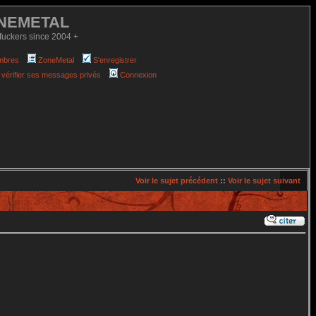
NEMETAL
fuckers since 2004 +
mbres
ZoneMetal
S'enregistrer
 vérifier ses messages privés
Connexion
Voir le sujet précédent
::
Voir le sujet suivant