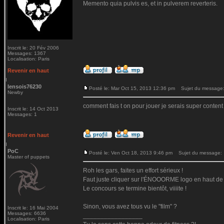
Memento quia pulvis es, et in pulverem reverteris.
Inscrit le: 20 Fév 2006
Messages: 1367
Localisation: Paris
Revenir en haut
lensois76230
Posté le: Mar Oct 15, 2013 12:36 pm
Sujet du message: 
Newby
comment fais t on pour jouer je serais super content
Inscrit le: 14 Oct 2013
Messages: 1
Revenir en haut
PoC
Posté le: Ven Oct 18, 2013 9:46 pm
Sujet du message:
Master of puppets
Roh les gars, faites un effort sérieux !
Faut juste cliquer sur l'ÉNOOORME logo en haut de t
Le concours se termine bientôt, viiiite !
Sinon, vous avez tous vu le "film" ?
Inscrit le: 16 Mai 2004
Messages: 6636
_________________
Localisation: Paris