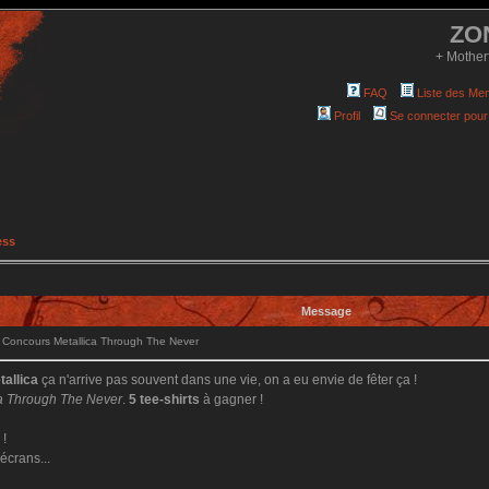
ZO
+ Mother
FAQ
Liste des Me
Profil
Se connecter pour
ess
Message
Concours Metallica Through The Never
tallica
ça n'arrive pas souvent dans une vie, on a eu envie de fêter ça !
ca Through The Never
.
5 tee-shirts
à gagner !
 !
écrans...