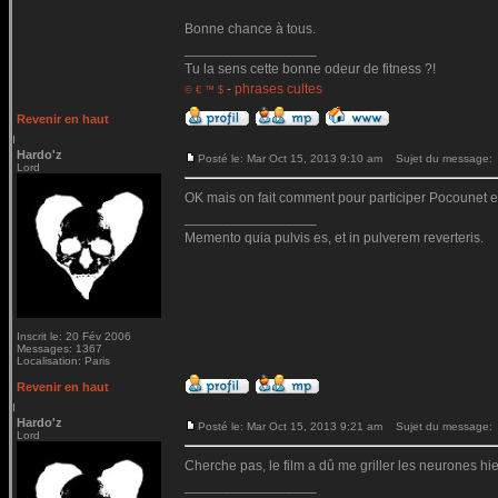
Bonne chance à tous.
_________________
Tu la sens cette bonne odeur de fitness ?!
-
phrases cultes
© € ™ $
Revenir en haut
Hardo'z
Posté le: Mar Oct 15, 2013 9:10 am
Sujet du message:
Lord
OK mais on fait comment pour participer Pocounet en
_________________
Memento quia pulvis es, et in pulverem reverteris.
Inscrit le: 20 Fév 2006
Messages: 1367
Localisation: Paris
Revenir en haut
Hardo'z
Posté le: Mar Oct 15, 2013 9:21 am
Sujet du message:
Lord
Cherche pas, le film a dû me griller les neurones hier.
_________________