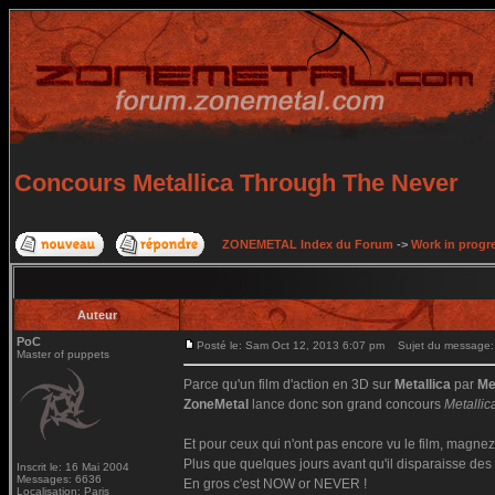
Concours Metallica Through The Never
ZONEMETAL Index du Forum
->
Work in progr
Auteur
PoC
Posté le: Sam Oct 12, 2013 6:07 pm
Sujet du message: 
Master of puppets
Parce qu'un film d'action en 3D sur
Metallica
par
Me
ZoneMetal
lance donc son grand concours
Metalli
Et pour ceux qui n'ont pas encore vu le film, magnez
Plus que quelques jours avant qu'il disparaisse des 
Inscrit le: 16 Mai 2004
Messages: 6636
En gros c'est NOW or NEVER !
Localisation: Paris