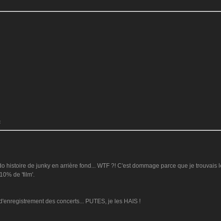
:
do histoire de junky en arrière fond... WTF ?! C'est dommage parce que je trouvais l
10% de 'film'.
s d'enregistrement des concerts... PUTES, je les HAIS !