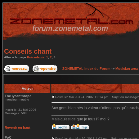
Conseils chant
Aller à la page
Précédente
1
,
2
,
3
ZONEMETAL Index du Forum
->
Musician area
Auteur
The lycanthrope
Posté le: Mar Juil 24, 2007 12:14 pm
Sujet du message:
monsieur meuble
Aux gens bien nés la valeur n'attend pas qu'ils sach
Inscrit le: 31 Mai 2006
Messages: 580
_________________
Mais qu'est-ce que je fous l? moi ?
Revenir en haut
PoC
Posté le: Ven Mar 29, 2013 4:02 pm
Sujet du message: