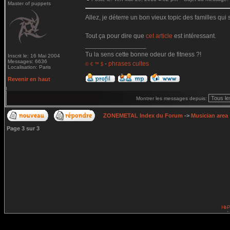
Master of puppets
Allez, je déterre un bon vieux topic des familles qui
Tout ça pour dire que
cet article
est intéressant.
_________________
Tu la sens cette bonne odeur de fitness ?!
Inscrit le: 16 Mai 2004
Messages: 6636
-
phrases cultes
© € ™ $
Localisation: Paris
Revenir en haut
Montrer les messages depuis:
ZONEMETAL Index du Forum
->
Musician area
Page
3
sur
3