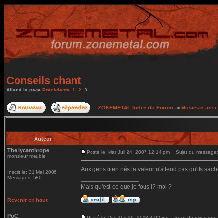
Conseils chant
Aller à la page
Précédente
1
,
2
,
3
ZONEMETAL Index du Forum
->
Musician area
Auteur
The lycanthrope
Posté le: Mar Juil 24, 2007 12:14 pm
Sujet du message:
monsieur meuble
Aux gens bien nés la valeur n'attend pas qu'ils sach
Inscrit le: 31 Mai 2006
Messages: 580
_________________
Mais qu'est-ce que je fous l? moi ?
Revenir en haut
PoC
Posté le: Ven Mar 29, 2013 4:02 pm
Sujet du message: