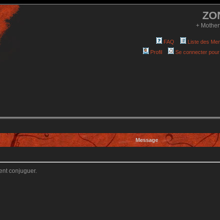
ZO
+ Mother
FAQ
Liste des Me
Profil
Se connecter pour
Message
ent conjuguer.