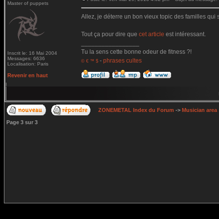
Master of puppets
Allez, je déterre un bon vieux topic des familles qui
Tout ça pour dire que
cet article
est intéressant.
_________________
Tu la sens cette bonne odeur de fitness ?!
Inscrit le: 16 Mai 2004
Messages: 6636
-
phrases cultes
© € ™ $
Localisation: Paris
Revenir en haut
ZONEMETAL Index du Forum
->
Musician area
Page
3
sur
3