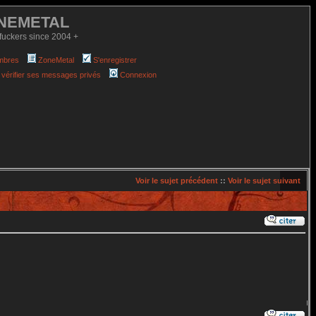
NEMETAL
fuckers since 2004 +
mbres
ZoneMetal
S'enregistrer
 vérifier ses messages privés
Connexion
Voir le sujet précédent
::
Voir le sujet suivant