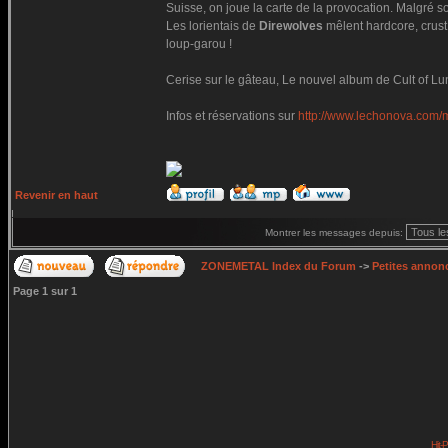
Suisse, on joue la carte de la provocation. Malgré 
Les lorientais de
Direwolves
mêlent hardcore, crust 
loup-garou !
Cerise sur le gâteau, Le nouvel album de Cult of Luna
Infos et réservations sur
http://www.lechonova.com/
Revenir en haut
Montrer les messages depuis:
ZONEMETAL Index du Forum
->
Petites annonc
Page
1
sur
1