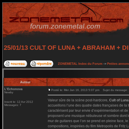
25/01/13 CULT OF LUNA + ABRAHAM + 
ZONEMETAL Index du Forum
->
Petites annonc
Auteur
L'Echonova
Posté le: Mer Jan 16, 2013 5:07 pm
Sujet du message:
Newby
Valeur sûre de la scène post-hardcore,
Cult of Luna
Inscrit le: 12 Avr 2012
Messages: 7
accueillons l’une des quatre dates françaises de la
caractérisent par leur envie d’expérimentation et d
proposent une musique nébuleuse et sombre dont les
mur de guitares que l’on se prend en pleine face, le
compositions, inspirées du film Metropolis de Fritz 