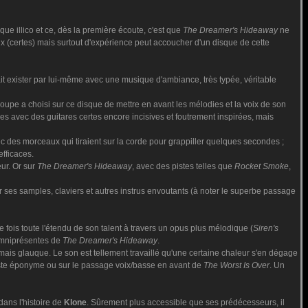
ue illico et ce, dès la première écoute, c'est que
The Dreamer's Hideaway
ne
eux (certes) mais surtout d'expérience peut accoucher d'un disque de cette
sait exister par lui-même avec une musique d'ambiance, très typée, véritable
upe a choisi sur ce disque de mettre en avant les mélodies et la voix de son
es avec des guitares certes encore incisives et foutrement inspirées, mais
ec des morceaux qui tiraient sur la corde pour grappiller quelques secondes ;
efficaces.
eur. Or sur
The Dreamer's Hideaway
, avec des pistes telles que
Rocket Smoke
,
er ses samples, claviers et autres instrus envoutants (à noter le superbe passage
 fois toute l'étendu de son talent à travers un opus plus mélodique (
Siren's
omniprésentes de
The Dreamer's Hideaway
.
mais glauque. Le son est tellement travaillé qu'une certaine chaleur s'en dégage
iste éponyme ou sur le passage voix/basse en avant de
The Worst Is Over
. Un
dans l'histoire de
Klone
. Sûrement plus accessible que ses prédécesseurs, il