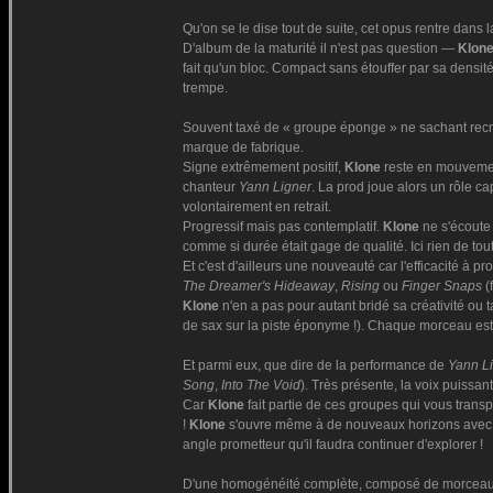
Qu'on se le dise tout de suite, cet opus rentre dans 
D'album de la maturité il n'est pas question —
Klon
fait qu'un bloc. Compact sans étouffer par sa densité
trempe.
Souvent taxé de « groupe éponge » ne sachant recr
marque de fabrique.
Signe extrêmement positif,
Klone
reste en mouvement
chanteur
Yann Ligner
. La prod joue alors un rôle ca
volontairement en retrait.
Progressif mais pas contemplatif.
Klone
ne s'écoute 
comme si durée était gage de qualité. Ici rien de to
Et c'est d'ailleurs une nouveauté car l'efficacité à pr
The Dreamer's Hideaway
,
Rising
ou
Finger Snaps
(
Klone
n'en a pas pour autant bridé sa créativité ou 
de sax sur la piste éponyme !). Chaque morceau est 
Et parmi eux, que dire de la performance de
Yann L
Song
,
Into The Void
). Très présente, la voix puissa
Car
Klone
fait partie de ces groupes qui vous trans
!
Klone
s'ouvre même à de nouveaux horizons avec 
angle prometteur qu'il faudra continuer d'explorer !
D'une homogénéité complète, composé de morceaux