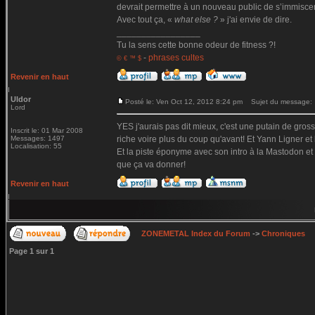
devrait permettre à un nouveau public de s’immiscer 
Avec tout ça, «
what else ?
» j'ai envie de dire.
_________________
Tu la sens cette bonne odeur de fitness ?!
-
phrases cultes
© € ™ $
Revenir en haut
Uldor
Posté le: Ven Oct 12, 2012 8:24 pm
Sujet du message:
Lord
YES j'aurais pas dit mieux, c'est une putain de gros
Inscrit le: 01 Mar 2008
Messages: 1497
riche voire plus du coup qu'avant! Et Yann Ligner et 
Localisation: 55
Et la piste éponyme avec son intro à la Mastodon et s
que ça va donner!
Revenir en haut
ZONEMETAL Index du Forum
->
Chroniques
Page
1
sur
1