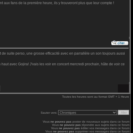
t aux fans de la première heure, ils y trouveront plus que leur compte !
t de suite perso, une grosse efficacité avec en parrallèle un son toujours aussi
 haut avec Gojira! J'vais les voir en concert mercredi prochain, hâte de voir ce
Toutes les heures sont au format GMT + 1 Heure
Sauter vers:
Vous
ne pouvez pas
poster de nouveaux sujets dans ce forum
Vous
ne pouvez pas
répondre aux sujets dans ce forum
Vous
ne pouvez pas
éditer vos messages dans ce forum
Vous
ne pouvez pas
supprimer vos messages dans ce forum