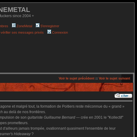
NEMETAL
fuckers since 2004 +
mbres
ZoneMetal
S'enregistrer
 vérifier ses messages privés
Connexion
Voir le sujet précédent
::
Voir le sujet suivant
agone et malgré tout, la formation de Poitiers reste méconnue du « grand »
ch
au delà de nos frontières.
mpulsion de son guitariste
Guillaume Bernard
— crée en 2001 le "Kollectif"
oupes prometteurs.
est d'ailleurs jamais trompée, ovationnant quasiment l'ensemble de leur
eamer's Hideaway
?