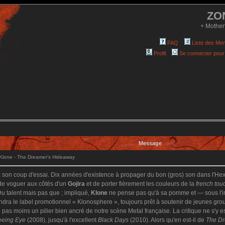
ZO
+ Mother
FAQ
Liste des Me
Profil
Se connecter pour
Message
lone - The Dreamer's Hideaway
à son coup d'essai. Dix années d'existence à propager du bon (gros) son dans l'Hex
 de voguer aux côtés d'un
Gojira
et de porter fièrement les couleurs de la
french tou
! Du talent mais pas que ; impliqué,
Klone
ne pense pas qu'à sa pomme et — sous l'i
endra le label promotionnel « Klonosphere », toujours prêt à soutenir de jeunes gr
 pas moins un pilier bien ancré de notre scène Metal française. La critique ne s'y 
eeing Eye
(2008), jusqu'à l'excellent
Black Days
(2010). Alors qu'en est-il de
The Dr