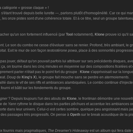
la catégorie « grosse claque » !
e
s'étant trouvé depuis belle lurette —, parlons plutôt d'homogénéité. Car ce qui marq
, les onze pistes sont d'une cohérence totale. Et à ce titre, seul un groupe talentu
acher qu'un son fortement influencé (par
Tool
notamment),
Klone
prouve ici qu'il 
. Le son du combo ne cesse d'évoluer sans se renier. Profond, très ambiant, le gro
pital. Exit le mur de son façon
testostérone powa
, place à des sonnorités progressiv
pas jouer, défaut qu'on pouvait parfois lui attribuer sur ses précédents disques, av
ut ça, on tourne dans les cinq minutes en moyenne sur des compositions ficelées et 
oprement parler n'était pas le point fort du groupe :
Klone
s'apprivoisait sur la longu
feat.
Doug
de
King's X
), le groupe fait mouche sans se perdre en atermoiements.
taillé dans le vif de ses riffs et ambiances alambiquées. Le combo continue d'inject
fourni et bâtit sur les fondements du groupe.
igner
? Depuis toujours l'un des atouts de
Klone
, le frontman démontre une nouvelle
nte de
Yann
rythme le disque dans les parties pêchues et accentue les ambiances 
porte dans leur univers. Celui-ci est certes sombre, quelque peu angoissant mais ja
des passages très progressifs. On pense à
Opeth
sur le break acoustique de la p
 fournis mais pragmatiques,
The Dreamer's Hideaway
est un album qui fera date 