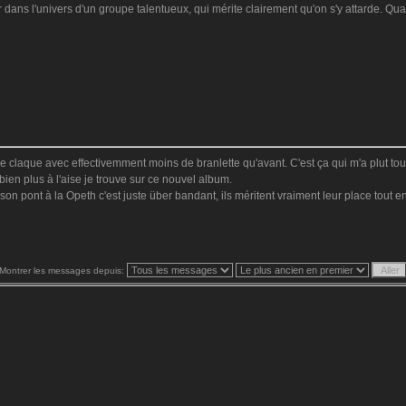
dans l'univers d'un groupe talentueux, qui mérite clairement qu'on s'y attarde. Quan
se claque avec effectivemment moins de branlette qu'avant. C'est ça qui m'a plut tou
bien plus à l'aise je trouve sur ce nouvel album.
on pont à la Opeth c'est juste über bandant, ils méritent vraiment leur place tout en
Montrer les messages depuis: