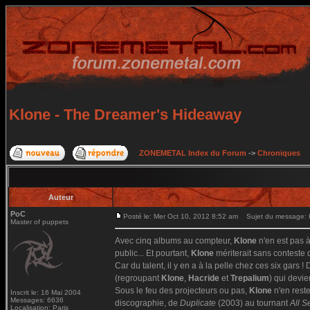
Klone - The Dreamer's Hideaway
ZONEMETAL Index du Forum
->
Chroniques
Auteur
PoC
Posté le: Mer Oct 10, 2012 8:52 am
Sujet du message: K
Master of puppets
Avec cinq albums au compteur,
Klone
n'en est pas 
public... Et pourtant,
Klone
mériterait sans conteste
Car du talent, il y en a à la pelle chez ces six gars 
(regroupant
Klone
,
Hacride
et
Trepalium
) qui devi
Sous le feu des projecteurs ou pas,
Klone
n'en reste
Inscrit le: 16 Mai 2004
Messages: 6636
discographie, de
Duplicate
(2003) au tournant
All S
Localisation: Paris