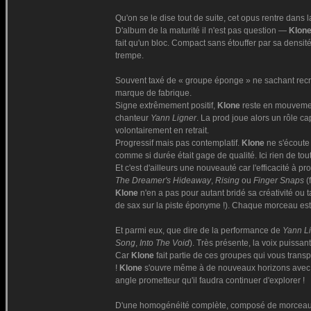
Qu'on se le dise tout de suite, cet opus rentre dans 
D'album de la maturité il n'est pas question —
Klon
fait qu'un bloc. Compact sans étouffer par sa densité
trempe.
Souvent taxé de « groupe éponge » ne sachant recr
marque de fabrique.
Signe extrêmement positif,
Klone
reste en mouvement
chanteur
Yann Ligner
. La prod joue alors un rôle ca
volontairement en retrait.
Progressif mais pas contemplatif.
Klone
ne s'écoute 
comme si durée était gage de qualité. Ici rien de to
Et c'est d'ailleurs une nouveauté car l'efficacité à pr
The Dreamer's Hideaway
,
Rising
ou
Finger Snaps
(
Klone
n'en a pas pour autant bridé sa créativité ou 
de sax sur la piste éponyme !). Chaque morceau est 
Et parmi eux, que dire de la performance de
Yann L
Song
,
Into The Void
). Très présente, la voix puissa
Car
Klone
fait partie de ces groupes qui vous trans
!
Klone
s'ouvre même à de nouveaux horizons avec 
angle prometteur qu'il faudra continuer d'explorer !
D'une homogénéité complète, composé de morceaux