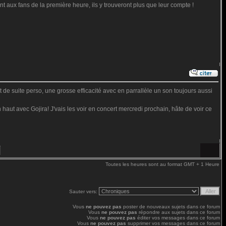
t aux fans de la première heure, ils y trouveront plus que leur compte !
t de suite perso, une grosse efficacité avec en parrallèle un son toujours aussi
 haut avec Gojira! J'vais les voir en concert mercredi prochain, hâte de voir ce
Toutes les heures sont au format GMT + 1 Heure
Sauter vers:
Vous
ne pouvez pas
poster de nouveaux sujets dans ce forum
Vous
ne pouvez pas
répondre aux sujets dans ce forum
Vous
ne pouvez pas
éditer vos messages dans ce forum
Vous
ne pouvez pas
supprimer vos messages dans ce forum