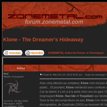
Klone - The Dreamer's Hideaway
ZONEMETAL Index du Forum
->
Chroniques
Auteur
PoC
Posté le: Mer Oct 10, 2012 8:52 am
Sujet du message: K
Master of puppets
Avec cinq albums au compteur,
Klone
n'en est pas 
public... Et pourtant,
Klone
mériterait sans conteste
Car du talent, il y en a à la pelle chez ces six gars 
(regroupant
Klone
,
Hacride
et
Trepalium
) qui devi
Sous le feu des projecteurs ou pas,
Klone
n'en reste
Inscrit le: 16 Mai 2004
Messages: 6636
discographie, de
Duplicate
(2003) au tournant
All S
Localisation: Paris