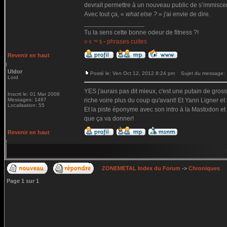
devrait permettre à un nouveau public de s’immiscer 
Avec tout ça, «
what else ?
» j'ai envie de dire.
_________________
Tu la sens cette bonne odeur de fitness ?!
-
phrases cultes
© € ™ $
Revenir en haut
Uldor
Posté le: Ven Oct 12, 2012 8:24 pm
Sujet du message:
Lord
YES j'aurais pas dit mieux, c'est une putain de gros
Inscrit le: 01 Mar 2008
Messages: 1497
riche voire plus du coup qu'avant! Et Yann Ligner et 
Localisation: 55
Et la piste éponyme avec son intro à la Mastodon et s
que ça va donner!
Revenir en haut
ZONEMETAL Index du Forum
->
Chroniques
Page
1
sur
1