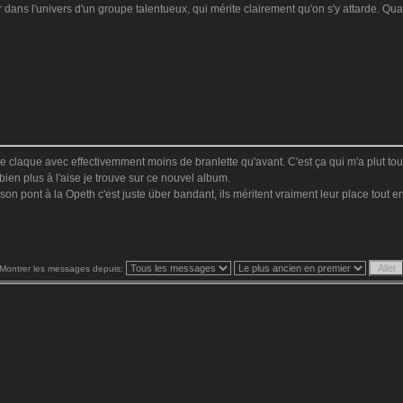
dans l'univers d'un groupe talentueux, qui mérite clairement qu'on s'y attarde. Quan
se claque avec effectivemment moins de branlette qu'avant. C'est ça qui m'a plut tou
bien plus à l'aise je trouve sur ce nouvel album.
on pont à la Opeth c'est juste über bandant, ils méritent vraiment leur place tout en
Montrer les messages depuis: