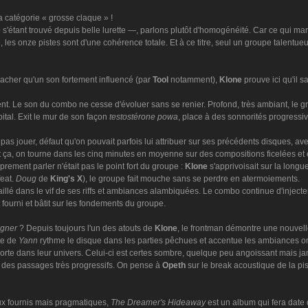
la catégorie « grosse claque » !
e
s'étant trouvé depuis belle lurette —, parlons plutôt d'homogénéité. Car ce qui marq
, les onze pistes sont d'une cohérence totale. Et à ce titre, seul un groupe talentu
acher qu'un son fortement influencé (par
Tool
notamment),
Klone
prouve ici qu'il 
. Le son du combo ne cesse d'évoluer sans se renier. Profond, très ambiant, le gro
pital. Exit le mur de son façon
testostérone powa
, place à des sonnorités progressiv
pas jouer, défaut qu'on pouvait parfois lui attribuer sur ses précédents disques, av
ut ça, on tourne dans les cinq minutes en moyenne sur des compositions ficelées et 
oprement parler n'était pas le point fort du groupe :
Klone
s'apprivoisait sur la longu
feat.
Doug
de
King's X
), le groupe fait mouche sans se perdre en atermoiements.
taillé dans le vif de ses riffs et ambiances alambiquées. Le combo continue d'inject
fourni et bâtit sur les fondements du groupe.
igner
? Depuis toujours l'un des atouts de
Klone
, le frontman démontre une nouvelle
nte de
Yann
rythme le disque dans les parties pêchues et accentue les ambiances 
porte dans leur univers. Celui-ci est certes sombre, quelque peu angoissant mais ja
des passages très progressifs. On pense à
Opeth
sur le break acoustique de la p
 fournis mais pragmatiques,
The Dreamer's Hideaway
est un album qui fera date 