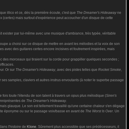
ue illico et ce, dès la première écoute, c'est que
The Dreamer's Hideaway
ne
eux (certes) mais surtout d'expérience peut accoucher d'un disque de cette
sait exister par lui-même avec une musique d'ambiance, très typée, véritable
upe a choisi sur ce disque de mettre en avant les mélodies et la voix de son
es avec des guitares certes encore incisives et foutrement inspirées, mais
ec des morceaux qui tiraient sur la corde pour grappiller quelques secondes ;
efficaces.
eur. Or sur
The Dreamer's Hideaway
, avec des pistes telles que
Rocket Smoke
,
er ses samples, claviers et autres instrus envoutants (à noter le superbe passage
 fois toute l'étendu de son talent à travers un opus plus mélodique (
Siren's
omniprésentes de
The Dreamer's Hideaway
.
mais glauque. Le son est tellement travaillé qu'une certaine chaleur s'en dégage
iste éponyme ou sur le passage voix/basse en avant de
The Worst Is Over
. Un
dans l'histoire de
Klone
. Sûrement plus accessible que ses prédécesseurs, il