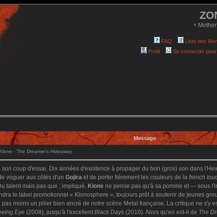
ZO
+ Mother
FAQ
Liste des Me
Profil
Se connecter pour
Message
lone - The Dreamer's Hideaway
à son coup d'essai. Dix années d'existence à propager du bon (gros) son dans l'Hex
 de voguer aux côtés d'un
Gojira
et de porter fièrement les couleurs de la
french tou
! Du talent mais pas que ; impliqué,
Klone
ne pense pas qu'à sa pomme et — sous l'i
endra le label promotionnel « Klonosphere », toujours prêt à soutenir de jeunes gr
 pas moins un pilier bien ancré de notre scène Metal française. La critique ne s'y 
eeing Eye
(2008), jusqu'à l'excellent
Black Days
(2010). Alors qu'en est-il de
The Dr