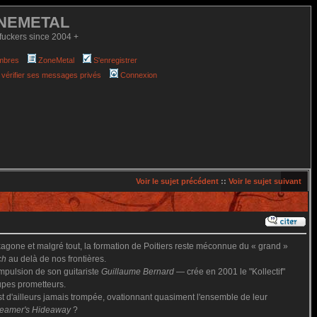
NEMETAL
fuckers since 2004 +
mbres
ZoneMetal
S'enregistrer
 vérifier ses messages privés
Connexion
Voir le sujet précédent
::
Voir le sujet suivant
agone et malgré tout, la formation de Poitiers reste méconnue du « grand »
ch
au delà de nos frontières.
mpulsion de son guitariste
Guillaume Bernard
— crée en 2001 le "Kollectif"
oupes prometteurs.
est d'ailleurs jamais trompée, ovationnant quasiment l'ensemble de leur
eamer's Hideaway
?