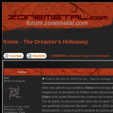
Klone - The Dreamer's Hideaway
ZONEMETAL Index du Forum
->
Chroniques
Auteur
PoC
Posté le: Mer Oct 10, 2012 8:52 am
Sujet du message: K
Master of puppets
Avec cinq albums au compteur,
Klone
n'en est pas 
malgré tout, la formation de Poitiers reste méconnue 
Gojira
et de porter fièrement les couleurs de la
fren
Car du talent, il y en a à la pelle chez ces six gars 
son guitariste
Guillaume Bernard
— crée en 2001 le 
Inscrit le: 16 Mai 2004
Messages: 6636
Klonosphere », toujours prêt à soutenir de jeunes g
Localisation: Paris