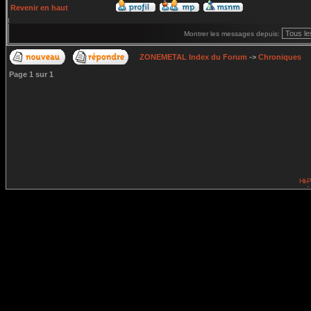
Revenir en haut
Montrer les messages depuis:
ZONEMETAL Index du Forum
->
Chroniques
Page
1
sur
1