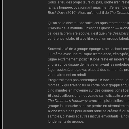
Sous le feu des projecteurs ou pas,
Klone
n'en reste
jamais trompée, ovationnant quasiment l'ensemble 
Black Days
(2010). Alors qu'en est-il de
The Dreame
Qu'on se le dise tout de suite, cet opus rentre dans 
D'album de la maturité il n'est pas question —
Klon
ce, dès la première écoute, c'est que
The Dreamer'
cohérence totale. Et à ce titre, seul un groupe tale
Souvent taxé de « groupe éponge » ne sachant recr
lui-même avec une musique d'ambiance, très typée, 
Signe extrêmement positif,
Klone
reste en mouvement
choisi sur ce disque de mettre en avant les mélodie
façon
testostérone powa
, place à des sonnorités pr
volontairement en retrait.
Progressif mais pas contemplatif.
Klone
ne s'écoute 
morceaux qui tiraient sur la corde pour grappiller q
cinq minutes en moyenne sur des compositions ficelé
Et c'est d'ailleurs une nouveauté car l'efficacité à pr
The Dreamer's Hideaway
, avec des pistes telles qu
groupe fait mouche sans se perdre en atermoiement
Klone
n'en a pas pour autant bridé sa créativité ou 
samples, claviers et autres instrus envoutants (à no
fondements du groupe.