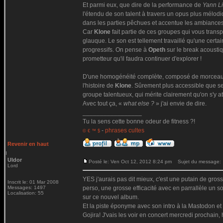
Et parmi eux, que dire de la performance de
Yann L
l'étendu de son talent à travers un opus plus mélodi
dans les parties pêchues et accentue les ambianc
Car
Klone
fait partie de ces groupes qui vous trans
glauque. Le son est tellement travaillé qu'une certa
progressifs. On pense à
Opeth
sur le break acousti
prometteur qu'il faudra continuer d'explorer !
D'une homogénéité complète, composé de morceaux
l'histoire de
Klone
. Sûrement plus accessible que se
groupe talentueux, qui mérite clairement qu'on s'y at
Avec tout ça, «
what else ?
» j'ai envie de dire.
_________________
Tu la sens cette bonne odeur de fitness ?!
-
phrases cultes
© € ™ $
Revenir en haut
Uldor
Posté le: Ven Oct 12, 2012 8:24 pm
Sujet du message:
Lord
YES j'aurais pas dit mieux, c'est une putain de gros
Inscrit le: 01 Mar 2008
Messages: 1497
perso, une grosse efficacité avec en parrallèle un so
Localisation: 55
sur ce nouvel album.
Et la piste éponyme avec son intro à la Mastodon et 
Gojira! J'vais les voir en concert mercredi prochain,