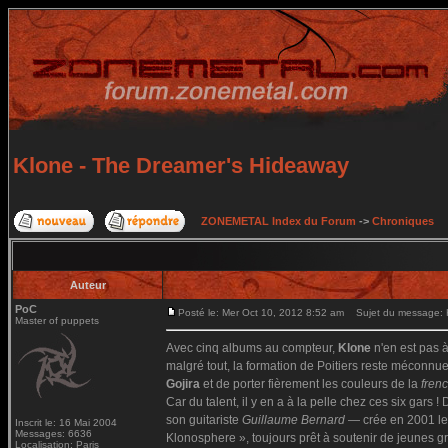
Klone - The Dreamer's Hideaway
ZONEMETAL Index du Forum
->
Chroniques
Auteur
PoC
Posté le: Mer Oct 10, 2012 8:52 am
Sujet du message: K
Master of puppets
Avec cinq albums au compteur,
Klone
n'en est pas 
malgré tout, la formation de Poitiers reste méconnue 
Gojira
et de porter fièrement les couleurs de la
fren
Car du talent, il y en a à la pelle chez ces six gars 
son guitariste
Guillaume Bernard
— crée en 2001 le 
Inscrit le: 16 Mai 2004
Messages: 6636
Klonosphere », toujours prêt à soutenir de jeunes g
Localisation: Paris