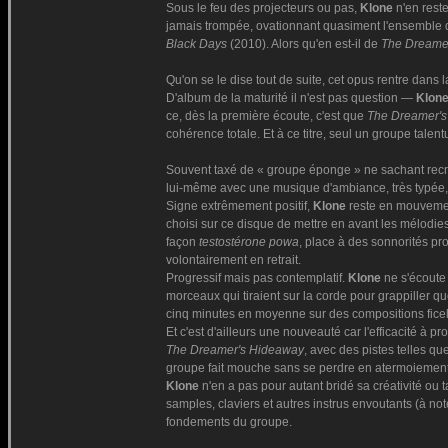
Sous le feu des projecteurs ou pas,
Klone
n'en reste
jamais trompée, ovationnant quasiment l'ensemble 
Black Days
(2010). Alors qu'en est-il de
The Dreame
Qu'on se le dise tout de suite, cet opus rentre dans 
D'album de la maturité il n'est pas question —
Klon
ce, dès la première écoute, c'est que
The Dreamer'
cohérence totale. Et à ce titre, seul un groupe tale
Souvent taxé de « groupe éponge » ne sachant recr
lui-même avec une musique d'ambiance, très typée, 
Signe extrêmement positif,
Klone
reste en mouvement
choisi sur ce disque de mettre en avant les mélodie
façon
testostérone powa
, place à des sonnorités pr
volontairement en retrait.
Progressif mais pas contemplatif.
Klone
ne s'écoute 
morceaux qui tiraient sur la corde pour grappiller q
cinq minutes en moyenne sur des compositions ficelé
Et c'est d'ailleurs une nouveauté car l'efficacité à pr
The Dreamer's Hideaway
, avec des pistes telles qu
groupe fait mouche sans se perdre en atermoiement
Klone
n'en a pas pour autant bridé sa créativité ou 
samples, claviers et autres instrus envoutants (à no
fondements du groupe.