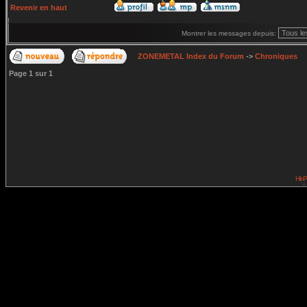
Revenir en haut
Montrer les messages depuis:
ZONEMETAL Index du Forum
->
Chroniques
Page
1
sur
1