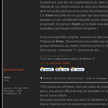
Et parmi eux, que dire de la performance de
Yann L
l'étendu de son talent à travers un opus plus mélodi
dans les parties pêchues et accentue les ambianc
Car
Klone
fait partie de ces groupes qui vous trans
glauque. Le son est tellement travaillé qu'une certa
progressifs. On pense à
Opeth
sur le break acousti
prometteur qu'il faudra continuer d'explorer !
D'une homogénéité complète, composé de morceaux
l'histoire de
Klone
. Sûrement plus accessible que se
groupe talentueux, qui mérite clairement qu'on s'y at
Avec tout ça, «
what else ?
» j'ai envie de dire.
_________________
Tu la sens cette bonne odeur de fitness ?!
-
phrases cultes
© € ™ $
Revenir en haut
Uldor
Posté le: Ven Oct 12, 2012 8:24 pm
Sujet du message:
Lord
YES j'aurais pas dit mieux, c'est une putain de gros
Inscrit le: 01 Mar 2008
Messages: 1497
perso, une grosse efficacité avec en parrallèle un so
Localisation: 55
sur ce nouvel album.
Et la piste éponyme avec son intro à la Mastodon et 
Gojira! J'vais les voir en concert mercredi prochain,