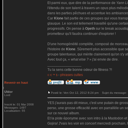
Et parmi eux, que dire de la performance de
Yann L
l'étendu de son talent à travers un opus plus mélodi
dans les parties pêchues et accentue les ambianc
Car
Klone
fait partie de ces groupes qui vous trans
glauque. Le son est tellement travaillé qu'une certa
progressifs. On pense à
Opeth
sur le break acousti
prometteur qu'il faudra continuer d'explorer !
D'une homogénéité complète, composé de morceaux
l'histoire de
Klone
. Sûrement plus accessible que se
groupe talentueux, qui mérite clairement qu'on s'y at
Avec tout ça, «
what else ?
» j'ai envie de dire.
_________________
Tu la sens cette bonne odeur de fitness ?!
-
phrases cultes
© € ™ $
Revenir en haut
Uldor
Posté le: Ven Oct 12, 2012 8:24 pm
Sujet du message:
Lord
YES j'aurais pas dit mieux, c'est une putain de gros
Inscrit le: 01 Mar 2008
Messages: 1497
perso, une grosse efficacité avec en parrallèle un so
Localisation: 55
sur ce nouvel album.
Et la piste éponyme avec son intro à la Mastodon et 
Gojira! J'vais les voir en concert mercredi prochain,