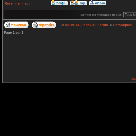
Revenir en haut
Montrer les messages depuis:
ZONEMETAL Index du Forum
->
Chroniques
Page
1
sur
1