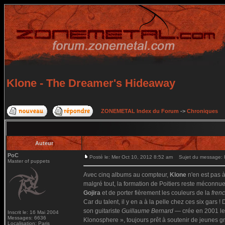
Klone - The Dreamer's Hideaway
ZONEMETAL Index du Forum
->
Chroniques
Auteur
PoC
Posté le: Mer Oct 10, 2012 8:52 am
Sujet du message: K
Master of puppets
Avec cinq albums au compteur,
Klone
n'en est pas 
malgré tout, la formation de Poitiers reste méconnue 
Gojira
et de porter fièrement les couleurs de la
fren
Car du talent, il y en a à la pelle chez ces six gars 
son guitariste
Guillaume Bernard
— crée en 2001 le 
Inscrit le: 16 Mai 2004
Messages: 6636
Klonosphere », toujours prêt à soutenir de jeunes g
Localisation: Paris