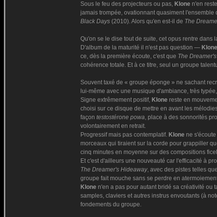
Sous le feu des projecteurs ou pas,
Klone
n'en reste
jamais trompée, ovationnant quasiment l'ensemble 
Black Days
(2010). Alors qu'en est-il de
The Dreame
Qu'on se le dise tout de suite, cet opus rentre dans 
D'album de la maturité il n'est pas question —
Klon
ce, dès la première écoute, c'est que
The Dreamer'
cohérence totale. Et à ce titre, seul un groupe tale
Souvent taxé de « groupe éponge » ne sachant recr
lui-même avec une musique d'ambiance, très typée, 
Signe extrêmement positif,
Klone
reste en mouvement
choisi sur ce disque de mettre en avant les mélodie
façon
testostérone powa
, place à des sonnorités pr
volontairement en retrait.
Progressif mais pas contemplatif.
Klone
ne s'écoute 
morceaux qui tiraient sur la corde pour grappiller q
cinq minutes en moyenne sur des compositions ficelé
Et c'est d'ailleurs une nouveauté car l'efficacité à pr
The Dreamer's Hideaway
, avec des pistes telles qu
groupe fait mouche sans se perdre en atermoiement
Klone
n'en a pas pour autant bridé sa créativité ou 
samples, claviers et autres instrus envoutants (à no
fondements du groupe.