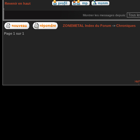
Revenir en haut
Montrer les messages depuis:
ZONEMETAL Index du Forum
->
Chroniques
Page
1
sur
1