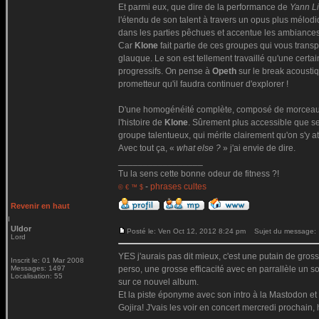
Et parmi eux, que dire de la performance de
Yann L
l'étendu de son talent à travers un opus plus mélodi
dans les parties pêchues et accentue les ambianc
Car
Klone
fait partie de ces groupes qui vous trans
glauque. Le son est tellement travaillé qu'une certa
progressifs. On pense à
Opeth
sur le break acousti
prometteur qu'il faudra continuer d'explorer !
D'une homogénéité complète, composé de morceaux
l'histoire de
Klone
. Sûrement plus accessible que se
groupe talentueux, qui mérite clairement qu'on s'y at
Avec tout ça, «
what else ?
» j'ai envie de dire.
_________________
Tu la sens cette bonne odeur de fitness ?!
-
phrases cultes
© € ™ $
Revenir en haut
Uldor
Posté le: Ven Oct 12, 2012 8:24 pm
Sujet du message:
Lord
YES j'aurais pas dit mieux, c'est une putain de gros
Inscrit le: 01 Mar 2008
Messages: 1497
perso, une grosse efficacité avec en parrallèle un so
Localisation: 55
sur ce nouvel album.
Et la piste éponyme avec son intro à la Mastodon et 
Gojira! J'vais les voir en concert mercredi prochain,