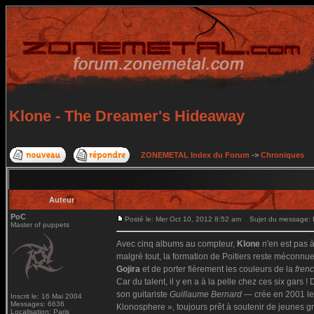
Klone - The Dreamer's Hideaway
ZONEMETAL Index du Forum
->
Chroniques
Auteur
PoC
Posté le: Mer Oct 10, 2012 8:52 am
Sujet du message: K
Master of puppets
Avec cinq albums au compteur,
Klone
n'en est pas 
malgré tout, la formation de Poitiers reste méconnue 
Gojira
et de porter fièrement les couleurs de la
fren
Car du talent, il y en a à la pelle chez ces six gars 
son guitariste
Guillaume Bernard
— crée en 2001 le 
Inscrit le: 16 Mai 2004
Messages: 6636
Klonosphere », toujours prêt à soutenir de jeunes g
Localisation: Paris