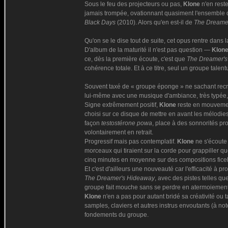
Sous le feu des projecteurs ou pas,
Klone
n'en reste
jamais trompée, ovationnant quasiment l'ensemble 
Black Days
(2010). Alors qu'en est-il de
The Dreame
Qu'on se le dise tout de suite, cet opus rentre dans 
D'album de la maturité il n'est pas question —
Klon
ce, dès la première écoute, c'est que
The Dreamer'
cohérence totale. Et à ce titre, seul un groupe tale
Souvent taxé de « groupe éponge » ne sachant recr
lui-même avec une musique d'ambiance, très typée, 
Signe extrêmement positif,
Klone
reste en mouvement
choisi sur ce disque de mettre en avant les mélodie
façon
testostérone powa
, place à des sonnorités pr
volontairement en retrait.
Progressif mais pas contemplatif.
Klone
ne s'écoute 
morceaux qui tiraient sur la corde pour grappiller q
cinq minutes en moyenne sur des compositions ficelé
Et c'est d'ailleurs une nouveauté car l'efficacité à pr
The Dreamer's Hideaway
, avec des pistes telles qu
groupe fait mouche sans se perdre en atermoiement
Klone
n'en a pas pour autant bridé sa créativité ou 
samples, claviers et autres instrus envoutants (à no
fondements du groupe.