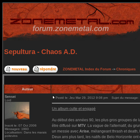
Sepultura - Chaos A.D.
ZONEMETAL Index du Forum
->
Chroniques
Auteur
Sensei
Posté le: Jeu Mar 29, 2012 9:08 pm
Sujet du message: S
Lord
Un album culte et engagé
Au début des années 90, les plus gros groupes de l
être diffusé sur
MTV
. La vague de l'alternatif, du gr
Inscrit le: 07 Oct 2006
Messages: 1993
un messie avec
Arise
, mélangeant thrash et death, 
Localisation: Dans les marais
poitevins
Deux ans plus tard, les natifs de Belo Horizonte on