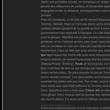
Après une première écoute, on remarque un virage as
pioché des influences de partout, et l'ensemble tap
engagées contre la dictature, principalement celle q
groupe!
Pour les musiques, il est clair qu'on ressent beauc
Territory
,
Nomad
. Mais ce n'est pas parce qu'ils ont 
certains détails ajoutent de la qualité au tout. Il est
gouvernement qui régissait à l'époque. Le côté triba
pour le groupe.
Manifest
est un peu pareille bien q
générale, et ce n'est pas qu'une pale cover mais be
elle ne constitue en rien une chanson importante ma
Maintenant, il faut se dire que pour donner une sorte
Igor
tape beaucoup moins vite mais avec beaucoup plu
tempos ralentis, on ressent beaucoup trop les influ
(
Refuse/Resist
,
Territory
).
Paulo Jr
fait toujours son 
Bon, c'est bien de dire ce qui change par rapport à
moins recherchées. On peut prendre le cas de
Terri
tout le monde connait
). Ces deux pistes sont longues
assimiler les pistes une par une. Par contre, quand 
deux tubes que sont
Refuse/Resist
et
Territory
sont 
Donc Sepultura nous a livré pour
Chaos AD
un albu
c'est génial. Donc chacun doit se donner son opinio
qui vaut le détour. Il a aussi amorcé l'album encore 
_________________
Entre une empoisonneuse et une mauvaise cuisinière 