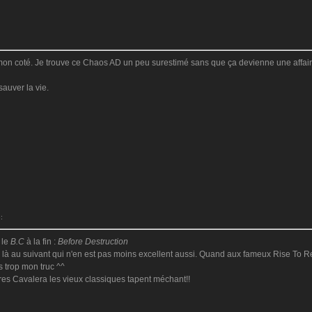
n coté. Je trouve ce Chaos AD un peu surestimé sans que ça devienne une affaire
sauver la vie.
:
 le
B.C
à la fin :
Before Destruction
 là au suivant qui n'en est pas moins excellent aussi. Quand aux fameux Rise To Rem
s trop mon truc ^^
res Cavalera les vieux classiques tapent méchant!!