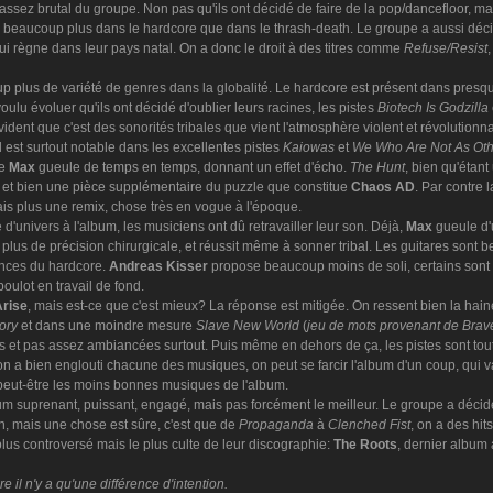
sez brutal du groupe. Non pas qu'ils ont décidé de faire de la pop/dancefloor, mai
e beaucoup plus dans le hardcore que dans le thrash-death. Le groupe a aussi déci
ui règne dans leur pays natal. On a donc le droit à des titres comme
Refuse/Resist
oup plus de variété de genres dans la globalité. Le hardcore est présent dans pres
voulu évoluer qu'ils ont décidé d'oublier leurs racines, les pistes
Biotech Is Godzilla
 évident que c'est des sonorités tribales que vient l'atmosphère violent et révolutionna
l est surtout notable dans les excellentes pistes
Kaiowas
et
We Who Are Not As Oth
ue
Max
gueule de temps en temps, donnant un effet d'écho.
The Hunt
, bien qu'étan
l et bien une pièce supplémentaire du puzzle que constitue
Chaos AD
. Par contre 
is plus une remix, chose très en vogue à l'époque.
 d'univers à l'album, les musiciens ont dû retravailler leur son. Déjà,
Max
gueule d'
s de précision chirurgicale, et réussit même à sonner tribal. Les guitares sont bea
ences du hardcore.
Andreas Kisser
propose beaucoup moins de soli, certains sont
boulot en travail de fond.
Arise
, mais est-ce que c'est mieux? La réponse est mitigée. On ressent bien la haine
tory
et dans une moindre mesure
Slave New World
(
jeu de mots provenant de Brav
 et pas assez ambiancées surtout. Puis même en dehors de ça, les pistes sont toutes bi
on a bien englouti chacune des musiques, on peut se farcir l'album d'un coup, qui va
peut-être les moins bonnes musiques de l'album.
m suprenant, puissant, engagé, mais pas forcément le meilleur. Le groupe a décidé 
n, mais une chose est sûre, c'est que de
Propaganda
à
Clenched Fist
, on a des hi
plus controversé mais le plus culte de leur discographie:
The Roots
, dernier album
il n'y a qu'une différence d'intention.