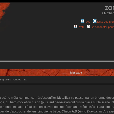
ZO
+ Mother
FAQ
Liste des Me
Profil
Se connecter pour
Message
epultura - Chaos A.D.
a scène métal commencent à s'essouffler.
Metallica
va passer par un énorme déser
unge, du hard-rock et du fusion (plus tard neo-metal) ont pris la place sur la scène 
le monde metaleux était content d'avoir des représentants médiatisés. Il faut dire q
t décidé d'accoucher de leur cinquième bébé:
Chaos A.D
(
Anno Domini: an du seign