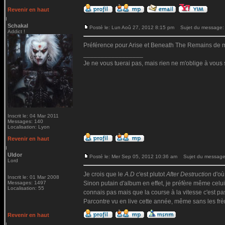
Revenir en haut
Schakal
Posté le: Lun Aoû 27, 2012 8:15 pm
Sujet du message:
Addict !
Préférence pour Arise et Beneath The Remains de mo
_________________
Je ne vous tuerai pas, mais rien ne m'oblige à vous 
Inscrit le: 04 Mar 2011
Messages: 140
Localisation: Lyon
Revenir en haut
Uldor
Posté le: Mer Sep 05, 2012 10:36 am
Sujet du message
Lord
Je crois que le
A.D
c'est plutot
After Destruction
d'où
Inscrit le: 01 Mar 2008
Messages: 1497
Sinon putain d'album en effet, je préfère même celui
Localisation: 55
connais pas mais que la course à la vitesse c'est pa
Parcontre vu en live cette année, même sans les frè
Revenir en haut