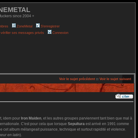
NEMETAL
fuckers since 2004 +
mbres
ZoneMetal
S'enregistrer
 vérifier ses messages privés
Connexion
Voir le sujet précédent
::
Voir le sujet suivant
t, idem pour
Iron Maiden
, et les autres groupes parviennent tant bien que mal à
internationale. C'est pour cela que lorsque
Sepultura
est arrivé en 1991 comme
ue cet album mélangeait puissance, technique et surtout rapidité et violence.
eur en latin
).