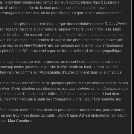
s ils ont bien diminué leur tempo sur leurs compositions.
Max Cavalera
a
dé d'arrêter de parler de la mort pour passer désormais à des paroles
,
Propaganda
et
Manifest
, on ne peut être plus explicite sur l'engagement du
que toutes les pistes, mais est plus marqué dans certaines comme
Refuse/Resist
,
et
Propaganda
sont là pour nous le rappeler malgré un son trop lisse. Mais
ire de l'album. On ressent tout le long la fierté brésilienne et la haine contre le
ers
. D'ailleurs pour la première il s'agit d'une piste instrumentale, nouveauté
t une reprise de
New Model Army
, se mélange parfaitement dans l'ambiance
la piste
Chaos BC
est un ovni à part entière, et même si elle est sympathique,
une façon beaucoup plus hargneuse, on ressent ses tripes du début à la fin.
ucoup moins grasses, ce qui vire le côté death au final, surtout avec les
 très inspirés comme sur
Propaganda
, d'autres tombent dans le laid habituel
 et du travail dans l'écriture de quelques pistes, mais d'autres semblent un peu
e New World -Meilleur des Mondes en français - célèbre roman dystopique que
en, mais l'album est très difficile à écouter en un seul trait. Il faut bien
ut vraiment l'écoute à partir de
Propaganda
. En fait, pour être honnête, les
de rompre avec le thrash-death et pour certains fans c'est nul, pour d'autres
ts un peu trop mésestimés du public. Donc
Chaos AD
est globalement un album
 avec
Max Cavalera
.