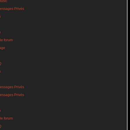
music
essages Privés
m
m
le forum
age
Q
m
essages Privés
essages Privés
m
le forum
Q