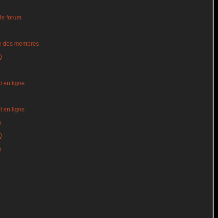
le forum
te des membres
Q
t en ligne
t en ligne
m
Q
m