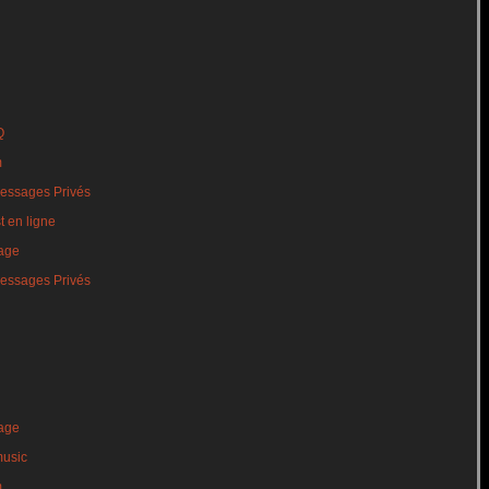
Q
m
essages Privés
t en ligne
age
essages Privés
age
music
m