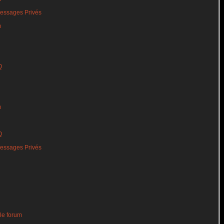
essages Privés
m
Q
m
Q
essages Privés
le forum