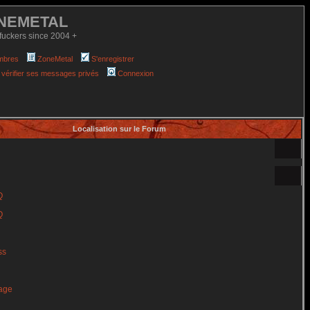
NEMETAL
fuckers since 2004 +
mbres
ZoneMetal
S'enregistrer
 vérifier ses messages privés
Connexion
Localisation sur le Forum
Q
Q
ss
age