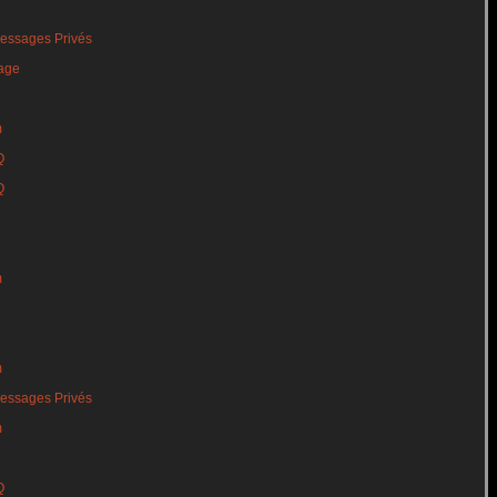
essages Privés
age
m
Q
Q
m
m
essages Privés
m
Q