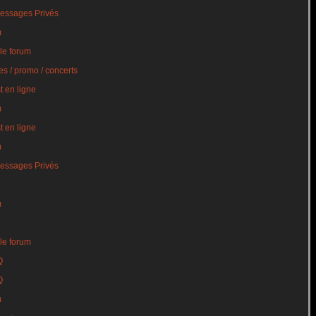
essages Privés
m
le forum
s / promo / concerts
t en ligne
m
t en ligne
m
essages Privés
m
le forum
Q
Q
m