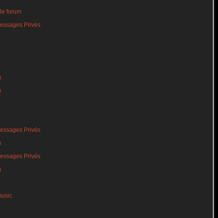
le forum
essages Privés
m
m
essages Privés
m
essages Privés
m
music