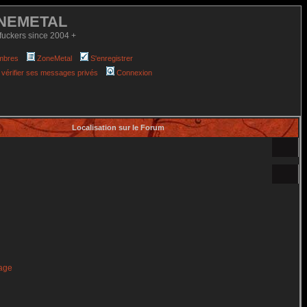
NEMETAL
fuckers since 2004 +
mbres
ZoneMetal
S'enregistrer
 vérifier ses messages privés
Connexion
Localisation sur le Forum
age