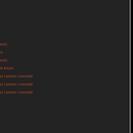
music
ss
music
le forum
s / promo / concerts
s / promo / concerts
s / promo / concerts