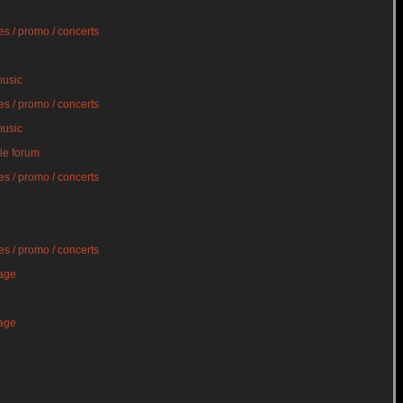
s / promo / concerts
music
s / promo / concerts
music
le forum
s / promo / concerts
s / promo / concerts
age
age