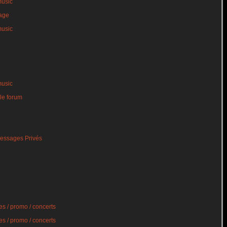
music
age
music
music
le forum
essages Privés
s / promo / concerts
s / promo / concerts