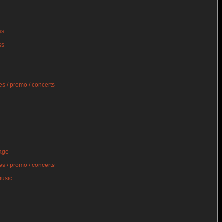
ss
ss
s / promo / concerts
age
s / promo / concerts
music