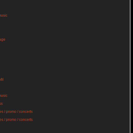
music
age
fil
music
ss
s / promo / concerts
s / promo / concerts