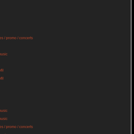
s / promo / concerts
music
fil
fil
music
music
s / promo / concerts