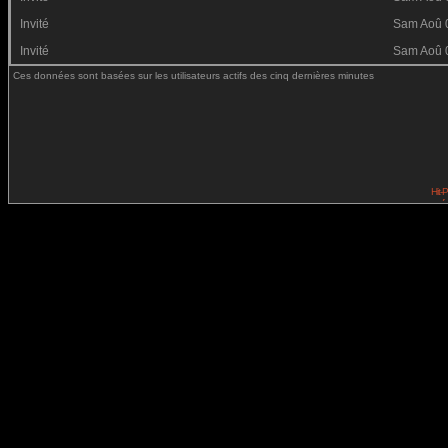
Invité
Sam Aoû 
Invité
Sam Aoû 
Ces données sont basées sur les utilisateurs actifs des cinq dernières minutes