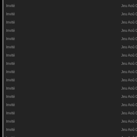
Invité
Jeu Aoû 
Invité
Jeu Aoû 
Invité
Jeu Aoû 
Invité
Jeu Aoû 
Invité
Jeu Aoû 
Invité
Jeu Aoû 
Invité
Jeu Aoû 
Invité
Jeu Aoû 
Invité
Jeu Aoû 
Invité
Jeu Aoû 
Invité
Jeu Aoû 
Invité
Jeu Aoû 
Invité
Jeu Aoû 
Invité
Jeu Aoû 
Invité
Jeu Aoû 
Invité
Jeu Aoû 