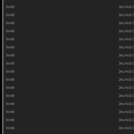
Invité
Jeu Aoû 
Invité
Jeu Aoû 
Invité
Jeu Aoû 
Invité
Jeu Aoû 
Invité
Jeu Aoû 
Invité
Jeu Aoû 
Invité
Jeu Aoû 
Invité
Jeu Aoû 
Invité
Jeu Aoû 
Invité
Jeu Aoû 
Invité
Jeu Aoû 
Invité
Jeu Aoû 
Invité
Jeu Aoû 
Invité
Jeu Aoû 
Invité
Jeu Aoû 
Invité
Jeu Aoû 