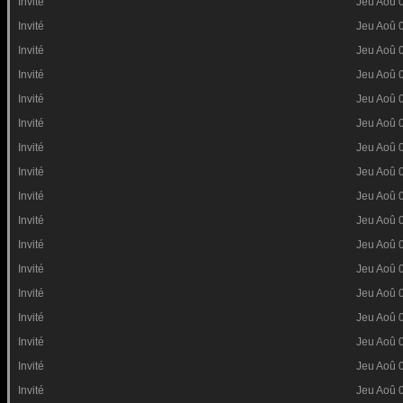
Invité
Jeu Aoû 
Invité
Jeu Aoû 
Invité
Jeu Aoû 
Invité
Jeu Aoû 
Invité
Jeu Aoû 
Invité
Jeu Aoû 
Invité
Jeu Aoû 
Invité
Jeu Aoû 
Invité
Jeu Aoû 
Invité
Jeu Aoû 
Invité
Jeu Aoû 
Invité
Jeu Aoû 
Invité
Jeu Aoû 
Invité
Jeu Aoû 
Invité
Jeu Aoû 
Invité
Jeu Aoû 
Invité
Jeu Aoû 