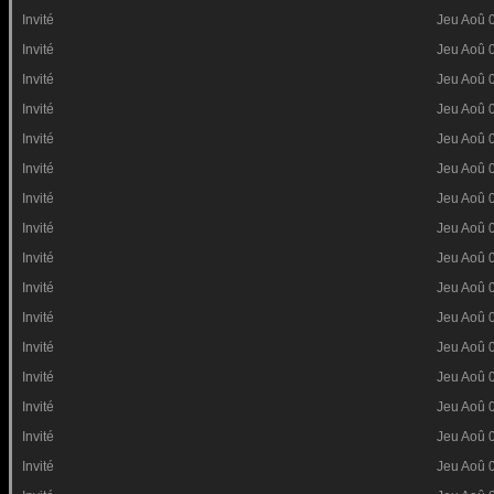
Invité
Jeu Aoû 
Invité
Jeu Aoû 
Invité
Jeu Aoû 
Invité
Jeu Aoû 
Invité
Jeu Aoû 
Invité
Jeu Aoû 
Invité
Jeu Aoû 
Invité
Jeu Aoû 
Invité
Jeu Aoû 
Invité
Jeu Aoû 
Invité
Jeu Aoû 
Invité
Jeu Aoû 
Invité
Jeu Aoû 
Invité
Jeu Aoû 
Invité
Jeu Aoû 
Invité
Jeu Aoû 