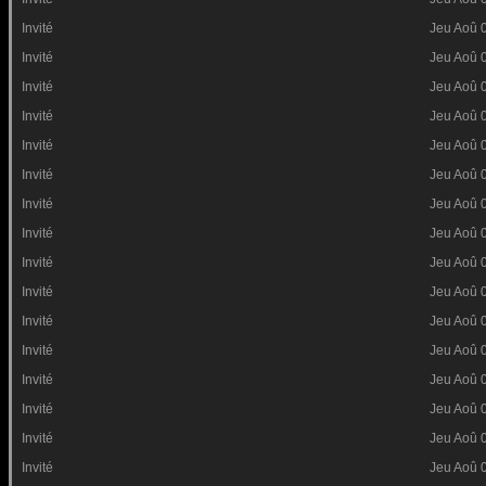
Invité
Jeu Aoû 
Invité
Jeu Aoû 
Invité
Jeu Aoû 
Invité
Jeu Aoû 
Invité
Jeu Aoû 
Invité
Jeu Aoû 
Invité
Jeu Aoû 
Invité
Jeu Aoû 
Invité
Jeu Aoû 
Invité
Jeu Aoû 
Invité
Jeu Aoû 
Invité
Jeu Aoû 
Invité
Jeu Aoû 
Invité
Jeu Aoû 
Invité
Jeu Aoû 
Invité
Jeu Aoû 