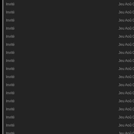
Invité
Jeu Aoû 
Invité
Jeu Aoû 
Invité
Jeu Aoû 
Invité
Jeu Aoû 
Invité
Jeu Aoû 
Invité
Jeu Aoû 
Invité
Jeu Aoû 
Invité
Jeu Aoû 
Invité
Jeu Aoû 
Invité
Jeu Aoû 
Invité
Jeu Aoû 
Invité
Jeu Aoû 
Invité
Jeu Aoû 
Invité
Jeu Aoû 
Invité
Jeu Aoû 
Invité
Jeu Aoû 
Invité
Jeu Aoû 