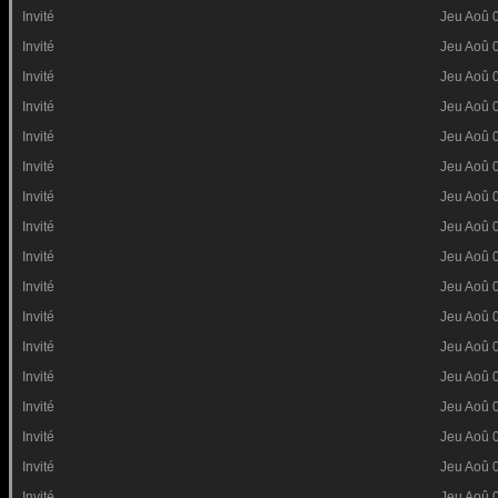
Invité
Jeu Aoû 
Invité
Jeu Aoû 
Invité
Jeu Aoû 
Invité
Jeu Aoû 
Invité
Jeu Aoû 
Invité
Jeu Aoû 
Invité
Jeu Aoû 
Invité
Jeu Aoû 
Invité
Jeu Aoû 
Invité
Jeu Aoû 
Invité
Jeu Aoû 
Invité
Jeu Aoû 
Invité
Jeu Aoû 
Invité
Jeu Aoû 
Invité
Jeu Aoû 
Invité
Jeu Aoû 
Invité
Jeu Aoû 