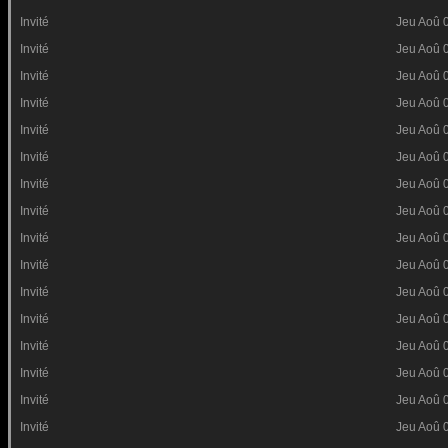
Invité
Jeu Aoû 
Invité
Jeu Aoû 
Invité
Jeu Aoû 
Invité
Jeu Aoû 
Invité
Jeu Aoû 
Invité
Jeu Aoû 
Invité
Jeu Aoû 
Invité
Jeu Aoû 
Invité
Jeu Aoû 
Invité
Jeu Aoû 
Invité
Jeu Aoû 
Invité
Jeu Aoû 
Invité
Jeu Aoû 
Invité
Jeu Aoû 
Invité
Jeu Aoû 
Invité
Jeu Aoû 