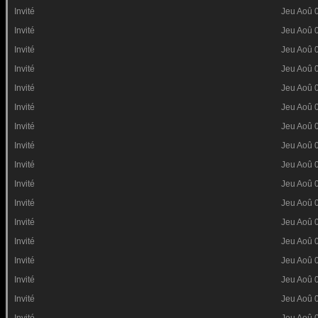
Invité
Jeu Aoû 
Invité
Jeu Aoû 
Invité
Jeu Aoû 
Invité
Jeu Aoû 
Invité
Jeu Aoû 
Invité
Jeu Aoû 
Invité
Jeu Aoû 
Invité
Jeu Aoû 
Invité
Jeu Aoû 
Invité
Jeu Aoû 
Invité
Jeu Aoû 
Invité
Jeu Aoû 
Invité
Jeu Aoû 
Invité
Jeu Aoû 
Invité
Jeu Aoû 
Invité
Jeu Aoû 