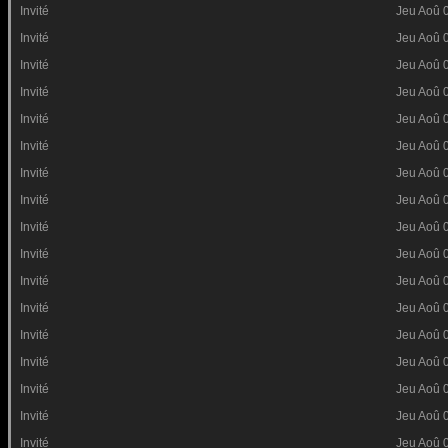
Invité
Jeu Aoû 
Invité
Jeu Aoû 
Invité
Jeu Aoû 
Invité
Jeu Aoû 
Invité
Jeu Aoû 
Invité
Jeu Aoû 
Invité
Jeu Aoû 
Invité
Jeu Aoû 
Invité
Jeu Aoû 
Invité
Jeu Aoû 
Invité
Jeu Aoû 
Invité
Jeu Aoû 
Invité
Jeu Aoû 
Invité
Jeu Aoû 
Invité
Jeu Aoû 
Invité
Jeu Aoû 
Invité
Jeu Aoû 