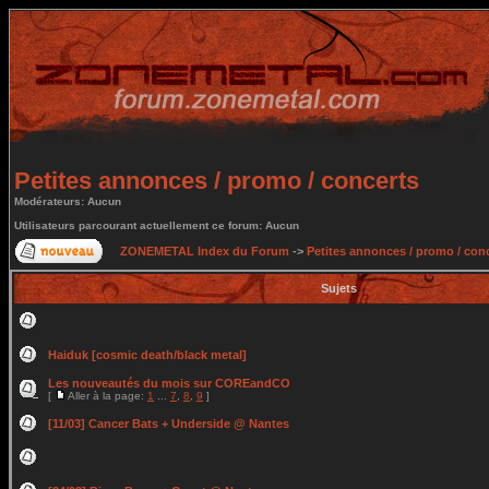
Petites annonces / promo / concerts
Modérateurs: Aucun
Utilisateurs parcourant actuellement ce forum: Aucun
ZONEMETAL Index du Forum
->
Petites annonces / promo / con
Sujets
Haiduk [cosmic death/black metal]
Les nouveautés du mois sur COREandCO
[
Aller à la page:
1
...
7
,
8
,
9
]
[11/03] Cancer Bats + Underside @ Nantes