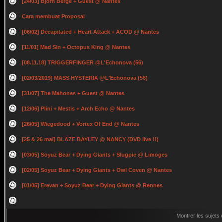
[24/03] Bjorn Berge + Guest @ Nantes
Cara membuat Proposal
[06/02] Decapitated + Heart Attack + ACOD @ Nantes
[11/01] Mad Sin + Octopus King @ Nantes
[08.11.18] TRIGGERFINGER @L'Echonova (56)
[02/03/2019] MASS HYSTERIA @L'Echonova (56)
[31/07] The Mahones + Guest @ Nantes
[12/06] Plini + Mestis + Arch Echo @ Nantes
[26/05] Wiegedood + Vortex Of End @ Nantes
[25 & 26 mai] BLAZE BAYLEY @ NANCY (DVD live !!)
[03/05] Soyuz Bear + Dying Giants + Slugpie @ Limoges
[02/05] Soyuz Bear + Dying Giants + Owl Coven @ Nantes
[01/05] Erevan + Soyuz Bear + Dying Giants @ Rennes
Montrer les sujets