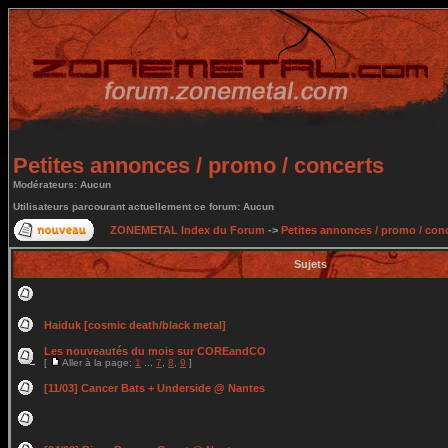
Petites annonces / promo / concerts
Modérateurs: Aucun
Utilisateurs parcourant actuellement ce forum: Aucun
ZONEMETAL Index du Forum
->
Petites annonces / promo / con
Sujets
Haiduk [cosmic death/black metal]
Les nouveautés du mois sur COREandCO
[
Aller à la page:
1
...
7
,
8
,
9
]
[11/03] Cancer Bats + Underside @ Nantes