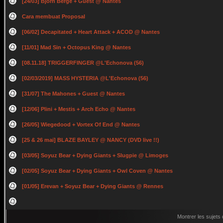
[24/03] Bjorn Berge + Guest @ Nantes
Cara membuat Proposal
[06/02] Decapitated + Heart Attack + ACOD @ Nantes
[11/01] Mad Sin + Octopus King @ Nantes
[08.11.18] TRIGGERFINGER @L'Echonova (56)
[02/03/2019] MASS HYSTERIA @L'Echonova (56)
[31/07] The Mahones + Guest @ Nantes
[12/06] Plini + Mestis + Arch Echo @ Nantes
[26/05] Wiegedood + Vortex Of End @ Nantes
[25 & 26 mai] BLAZE BAYLEY @ NANCY (DVD live !!)
[03/05] Soyuz Bear + Dying Giants + Slugpie @ Limoges
[02/05] Soyuz Bear + Dying Giants + Owl Coven @ Nantes
[01/05] Erevan + Soyuz Bear + Dying Giants @ Rennes
Montrer les sujets