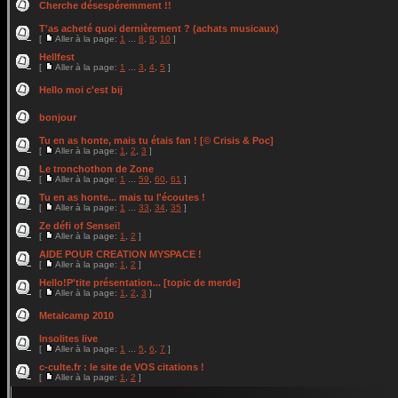
Cherche désespéremment !!
T'as acheté quoi dernièrement ? (achats musicaux)
[
Aller à la page:
1
...
8
,
9
,
10
]
Hellfest
[
Aller à la page:
1
...
3
,
4
,
5
]
Hello moi c'est bij
bonjour
Tu en as honte, mais tu étais fan ! [© Crisis & Poc]
[
Aller à la page:
1
,
2
,
3
]
Le tronchothon de Zone
[
Aller à la page:
1
...
59
,
60
,
61
]
Tu en as honte... mais tu l'écoutes !
[
Aller à la page:
1
...
33
,
34
,
35
]
Ze défi of Senseï!
[
Aller à la page:
1
,
2
]
AIDE POUR CREATION MYSPACE !
[
Aller à la page:
1
,
2
]
Hello!P'tite présentation... [topic de merde]
[
Aller à la page:
1
,
2
,
3
]
Metalcamp 2010
Insolites live
[
Aller à la page:
1
...
5
,
6
,
7
]
c-culte.fr : le site de VOS citations !
[
Aller à la page:
1
,
2
]