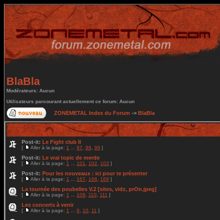
BlaBla
Modérateurs: Aucun
Utilisateurs parcourant actuellement ce forum: Aucun
ZONEMETAL Index du Forum
->
BlaBla
Post-it:
Le Fight club II
[
Aller à la page:
1
...
97
,
98
,
99
]
Post-it:
Le vrai topic de merde
[
Aller à la page:
1
...
101
,
102
,
103
]
Post-it:
Pour les nouveaux : ici pour te présenter
[
Aller à la page:
1
...
167
,
168
,
169
]
La tournée des poubelles V.2 [sites, vidz, prOn.jpeg]
[
Aller à la page:
1
...
109
,
110
,
111
]
Les concerts à venir
[
Aller à la page:
1
...
9
,
10
,
11
]