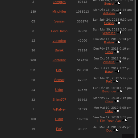
Sam Fév 08, 2014 12:30 pm
2
kemptya
69512
Sensei
Mer Déc 18, 2013 8:35 am
Mindkiller
139
1083513
ArKaNe-
Lun Juin 24, 2013 6:39 pm
Sensei
65
309874
Sensei
Sam Mar 30, 2013 3:00 am
3
God Damn
32968
ventoline
Dim Mar 17, 2013 9:13 pm
12
ventoline
42990
Batiste
Dim Fév 17, 2013 9:16 pm
Barak
30
78134
Crisis
Jeu Oct 04, 2012 7:46 pm
ventoline
908
512436
ArKaNe-
Ven Juil 27, 2012 1:27 pm
PoC
511
293720
Barak
Sam Mar 31, 2012 5:49 pm
Sensei
28
47922
PoC
Lun Déc 06, 2010 1:27 pm
Uldor
24
43575
Beyonder
Mer Nov 17, 2010 2:15 pm
Shion707
32
56862
Crisis
Mer Mai 19, 2010 5:05 pm
1
ArKaNe-
11399
Uldor
Ven Mar 19, 2010 8:52 pm
Uldor
100
109556
I_Kirk_Your_Ass
Jeu Mar 04, 2010 9:45 pm
PoC
19
38082
Doc