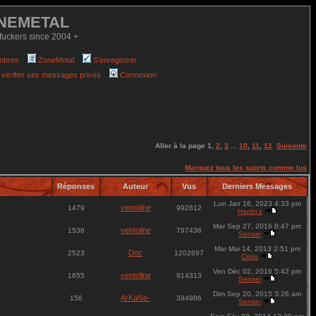
NEMETAL
fuckers since 2004 +
mbres
ZoneMetal
S'enregistrer
 vérifier ses messages privés
Connexion
Aller à la page
1
,
2
,
3
...
10
,
11
,
12
Suivante
Marquez tous les sujets comme lus
Réponses
Auteur
Vus
Derniers Messages
Lun Jan 16, 2023 4:33 pm
ventoline
1479
992612
Hardo'z
Mar Sep 27, 2016 8:47 pm
ventoline
1538
797438
Sensei
Mar Mai 14, 2013 2:51 pm
Doc
2523
1202697
Crisis
Ven Déc 02, 2016 5:42 pm
ventoline
1655
914313
Sensei
Dim Sep 20, 2015 3:26 am
ArKaNe-
156
394986
Sensei