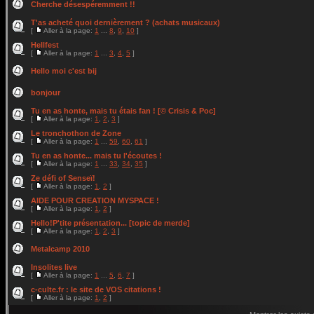
Cherche désespéremment !!
T'as acheté quoi dernièrement ? (achats musicaux)
[
Aller à la page:
1
...
8
,
9
,
10
]
Hellfest
[
Aller à la page:
1
...
3
,
4
,
5
]
Hello moi c'est bij
bonjour
Tu en as honte, mais tu étais fan ! [© Crisis & Poc]
[
Aller à la page:
1
,
2
,
3
]
Le tronchothon de Zone
[
Aller à la page:
1
...
59
,
60
,
61
]
Tu en as honte... mais tu l'écoutes !
[
Aller à la page:
1
...
33
,
34
,
35
]
Ze défi of Senseï!
[
Aller à la page:
1
,
2
]
AIDE POUR CREATION MYSPACE !
[
Aller à la page:
1
,
2
]
Hello!P'tite présentation... [topic de merde]
[
Aller à la page:
1
,
2
,
3
]
Metalcamp 2010
Insolites live
[
Aller à la page:
1
...
5
,
6
,
7
]
c-culte.fr : le site de VOS citations !
[
Aller à la page:
1
,
2
]