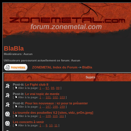
BlaBla
Modérateurs: Aucun
Utilisateurs parcourant actuellement ce forum: Aucun
ZONEMETAL Index du Forum
->
BlaBla
Sujets
Post-it:
Le Fight club II
[
Aller à la page:
1
...
97
,
98
,
99
]
Post-it:
Le vrai topic de merde
[
Aller à la page:
1
...
101
,
102
,
103
]
Post-it:
Pour les nouveaux : ici pour te présenter
[
Aller à la page:
1
...
167
,
168
,
169
]
La tournée des poubelles V.2 [sites, vidz, prOn.jpeg]
[
Aller à la page:
1
...
109
,
110
,
111
]
Les concerts à venir
[
Aller à la page:
1
...
9
,
10
,
11
]