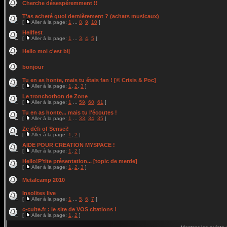
Cherche désespéremment !!
T'as acheté quoi dernièrement ? (achats musicaux)
[
Aller à la page:
1
...
8
,
9
,
10
]
Hellfest
[
Aller à la page:
1
...
3
,
4
,
5
]
Hello moi c'est bij
bonjour
Tu en as honte, mais tu étais fan ! [© Crisis & Poc]
[
Aller à la page:
1
,
2
,
3
]
Le tronchothon de Zone
[
Aller à la page:
1
...
59
,
60
,
61
]
Tu en as honte... mais tu l'écoutes !
[
Aller à la page:
1
...
33
,
34
,
35
]
Ze défi of Senseï!
[
Aller à la page:
1
,
2
]
AIDE POUR CREATION MYSPACE !
[
Aller à la page:
1
,
2
]
Hello!P'tite présentation... [topic de merde]
[
Aller à la page:
1
,
2
,
3
]
Metalcamp 2010
Insolites live
[
Aller à la page:
1
...
5
,
6
,
7
]
c-culte.fr : le site de VOS citations !
[
Aller à la page:
1
,
2
]