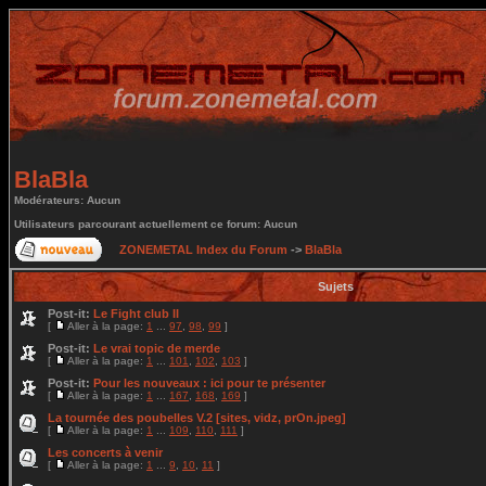
BlaBla
Modérateurs: Aucun
Utilisateurs parcourant actuellement ce forum: Aucun
ZONEMETAL Index du Forum
->
BlaBla
Sujets
Post-it:
Le Fight club II
[
Aller à la page:
1
...
97
,
98
,
99
]
Post-it:
Le vrai topic de merde
[
Aller à la page:
1
...
101
,
102
,
103
]
Post-it:
Pour les nouveaux : ici pour te présenter
[
Aller à la page:
1
...
167
,
168
,
169
]
La tournée des poubelles V.2 [sites, vidz, prOn.jpeg]
[
Aller à la page:
1
...
109
,
110
,
111
]
Les concerts à venir
[
Aller à la page:
1
...
9
,
10
,
11
]