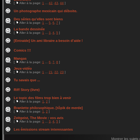
[
Aller à la page:
1
...
42
,
43
,
44
]
Un photographe mexicain qui déboite.
Des séries qu'elles sont biens
[
Aller à la page:
1
...
5
,
6
,
7
]
La bande dessinée
[
Aller à la page:
1
...
3
,
4
,
5
]
[Entraide] Un ami libraire a besoin d'aide !
Comics !!!
Mangas
[
Aller à la page:
1
...
6
,
7
,
8
]
Jeux-vidéo
[
Aller à la page:
1
...
21
,
22
,
23
]
Tu savais que ...
Riff Story (livre)
Le topic des films trop bien à venir
[
Aller à la page:
1
,
2
]
Branlette philosophique. [tôpik de merde]
[
Aller à la page:
1
,
2
]
Zeitgeist, The Movie : vos avis
[
Aller à la page:
1
...
3
,
4
,
5
]
Les émissions stream interessantes
Montrer les sujets