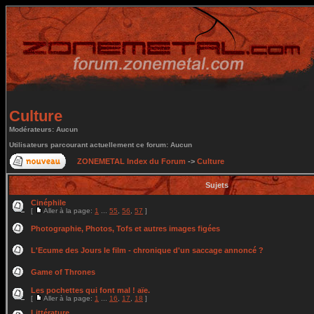
Culture
Modérateurs: Aucun
Utilisateurs parcourant actuellement ce forum: Aucun
ZONEMETAL Index du Forum
->
Culture
Sujets
Cinéphile
[
Aller à la page:
1
...
55
,
56
,
57
]
Photographie, Photos, Tofs et autres images figées
L'Ecume des Jours le film - chronique d'un saccage annoncé ?
Game of Thrones
Les pochettes qui font mal ! aïe.
[
Aller à la page:
1
...
16
,
17
,
18
]
Littérature