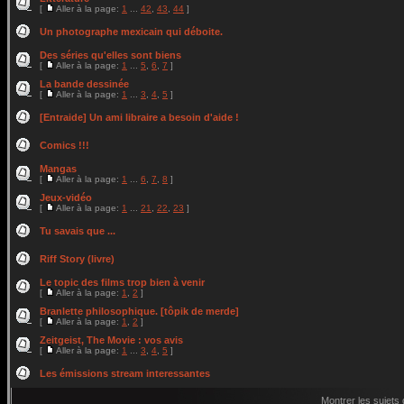
[
Aller à la page:
1
...
42
,
43
,
44
]
Un photographe mexicain qui déboite.
Des séries qu'elles sont biens
[
Aller à la page:
1
...
5
,
6
,
7
]
La bande dessinée
[
Aller à la page:
1
...
3
,
4
,
5
]
[Entraide] Un ami libraire a besoin d'aide !
Comics !!!
Mangas
[
Aller à la page:
1
...
6
,
7
,
8
]
Jeux-vidéo
[
Aller à la page:
1
...
21
,
22
,
23
]
Tu savais que ...
Riff Story (livre)
Le topic des films trop bien à venir
[
Aller à la page:
1
,
2
]
Branlette philosophique. [tôpik de merde]
[
Aller à la page:
1
,
2
]
Zeitgeist, The Movie : vos avis
[
Aller à la page:
1
...
3
,
4
,
5
]
Les émissions stream interessantes
Montrer les sujets