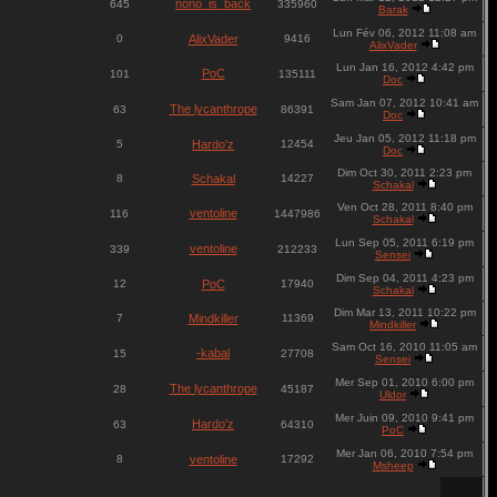
nono_is_back
645
335960
Barak
Lun Fév 06, 2012 11:08 am
0
AlixVader
9416
AlixVader
Lun Jan 16, 2012 4:42 pm
PoC
101
135111
Doc
Sam Jan 07, 2012 10:41 am
The lycanthrope
63
86391
Doc
Jeu Jan 05, 2012 11:18 pm
5
Hardo'z
12454
Doc
Dim Oct 30, 2011 2:23 pm
8
Schakal
14227
Schakal
Ven Oct 28, 2011 8:40 pm
ventoline
116
1447986
Schakal
Lun Sep 05, 2011 6:19 pm
ventoline
339
212233
Sensei
Dim Sep 04, 2011 4:23 pm
12
PoC
17940
Schakal
Dim Mar 13, 2011 10:22 pm
7
Mindkiller
11369
Mindkiller
Sam Oct 16, 2010 11:05 am
-kabal
15
27708
Sensei
Mer Sep 01, 2010 6:00 pm
The lycanthrope
28
45187
Uldor
Mer Juin 09, 2010 9:41 pm
Hardo'z
63
64310
PoC
Mer Jan 06, 2010 7:54 pm
8
ventoline
17292
Msheep