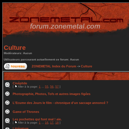
Culture
Modérateurs: Aucun
Utilisateurs parcourant actuellement ce forum: Aucun
ZONEMETAL Index du Forum
->
Culture
Cinéphile
[
Aller à la page:
1
...
55
,
56
,
57
]
Photographie, Photos, Tofs et autres images figées
L'Ecume des Jours le film - chronique d'un saccage annoncé ?
Game of Thrones
Les pochettes qui font mal ! aïe.
[
Aller à la page:
1
...
16
,
17
,
18
]
Littérature