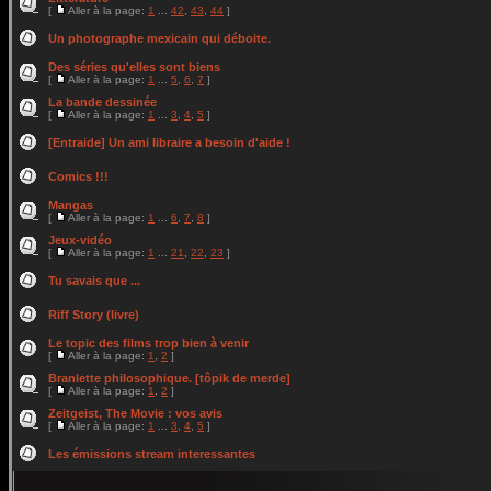
[
Aller à la page:
1
...
42
,
43
,
44
]
Un photographe mexicain qui déboite.
Des séries qu'elles sont biens
[
Aller à la page:
1
...
5
,
6
,
7
]
La bande dessinée
[
Aller à la page:
1
...
3
,
4
,
5
]
[Entraide] Un ami libraire a besoin d'aide !
Comics !!!
Mangas
[
Aller à la page:
1
...
6
,
7
,
8
]
Jeux-vidéo
[
Aller à la page:
1
...
21
,
22
,
23
]
Tu savais que ...
Riff Story (livre)
Le topic des films trop bien à venir
[
Aller à la page:
1
,
2
]
Branlette philosophique. [tôpik de merde]
[
Aller à la page:
1
,
2
]
Zeitgeist, The Movie : vos avis
[
Aller à la page:
1
...
3
,
4
,
5
]
Les émissions stream interessantes