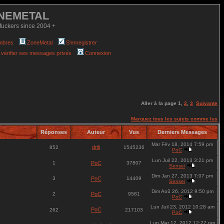
NEMETAL
fuckers since 2004 +
mbres
ZoneMetal
S'enregistrer
 vérifier ses messages privés
Connexion
Aller à la page
1
,
2
,
3
Suivante
Marquez tous les sujets comme lus
Réponses
Auteur
Vus
Derniers Messages
Mar Fév 18, 2014 7:59 pm
drili
852
1545236
PoC
Lun Juil 22, 2013 3:21 pm
1
PoC
37807
Sensei
Dim Jan 27, 2013 7:07 pm
3
PoC
14409
Sensei
Dim Aoû 26, 2012 9:50 pm
2
PoC
9581
PoC
Lun Juil 23, 2012 10:28 am
PoC
262
217103
PoC
Lun Mar 12, 2012 12:27 pm