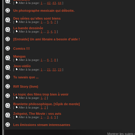
[
Aller à la page:
1
...
42
,
43
,
44
]
Un photographe mexicain qui déboite.
Des séries qu'elles sont biens
[
Aller à la page:
1
...
5
,
6
,
7
]
La bande dessinée
[
Aller à la page:
1
...
3
,
4
,
5
]
[Entraide] Un ami libraire a besoin d'aide !
Comics !!!
Mangas
[
Aller à la page:
1
...
6
,
7
,
8
]
Jeux-vidéo
[
Aller à la page:
1
...
21
,
22
,
23
]
Tu savais que ...
Riff Story (livre)
Le topic des films trop bien à venir
[
Aller à la page:
1
,
2
]
Branlette philosophique. [tôpik de merde]
[
Aller à la page:
1
,
2
]
Zeitgeist, The Movie : vos avis
[
Aller à la page:
1
...
3
,
4
,
5
]
Les émissions stream interessantes
Montrer les sujets