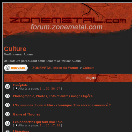
Culture
Modérateurs: Aucun
Utilisateurs parcourant actuellement ce forum: Aucun
ZONEMETAL Index du Forum
->
Culture
Sujets
Cinéphile
[
Aller à la page:
1
...
55
,
56
,
57
]
Photographie, Photos, Tofs et autres images figées
L'Ecume des Jours le film - chronique d'un saccage annoncé ?
Game of Thrones
Les pochettes qui font mal ! aïe.
[
Aller à la page:
1
...
16
,
17
,
18
]
Littérature